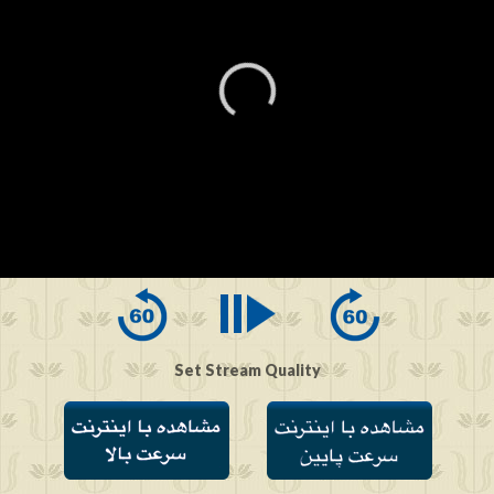
0
seconds
of
0
seconds
Set Stream Quality