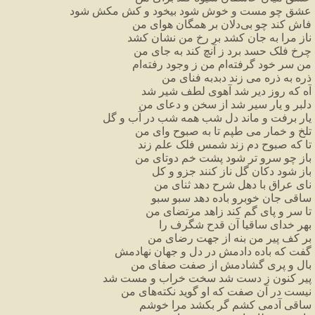
عشق
چو
مست
و
خوش
شود
بیخود
و
کش
مکش
شود
فاش
کند
چو
بی
دلان
بر
همگان
هوای
من
ناز
مرا
به
جان
کشد
بر
رخ
من
نشان
کشد
چرخ
فلک
حسد
برد
ز
آنچ
کند
به
جای
من
من
سر
خود
گرفته
ام
من
ز
وجود
رفته
ام
ذره
به
ذره
می
زند
دبدبه
فنای
من
آه
که
روز
دیر
شد
آهوی
لطف
شیر
شد
دلبر
و
یار
سیر
شد
از
سخن
و
دعای
من
یار
برفت
و
ماند
دل
شب
همه
شب
در
آب
و
گل
تلخ
و
خمار
می
طپم
تا
به
صبوح
وای
من
تا
که
صبوح
دم
زند
شمس
فلک
علم
زند
باز
چو
سرو
تر
شود
پشت
خم
دوتای
من
باز
شود
دکان
گل
ناز
کنند
جزو
و
کل
نای
عراق
با
دهل
شرح
دهد
ثنای
من
ساقی
جان
خوبرو
باده
دهد
سبو
سبو
تا
سر
و
پای
گم
کند
زاهد
مرتضای
من
بهر
خدای
ساقیا
آن
قدح
شگرف
را
بر
کف
پیر
من
بنه
از
جهت
رضای
من
گفت
که
باده
دادمش
در
دل
و
جهان
نهادمش
بال
و
پری
گشادمش
از
صفت
صفای
من
پیر
کنون
ز
دست
شد
سخت
خراب
و
مست
شد
نیست
در
آن
صفت
که
او
گوید
نکته
های
من
ساقی
آدمی
کشم
گر
بکشد
مرا
خوشم