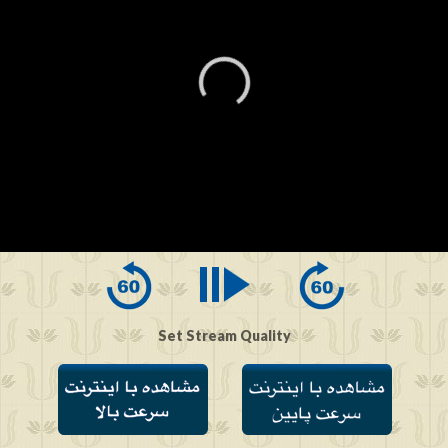
0
seconds
of
0
seconds
Set Stream Quality