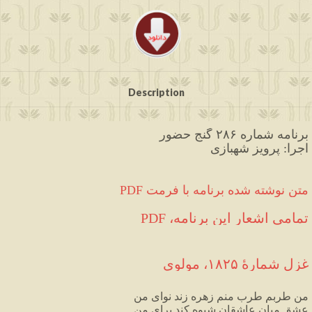
Description
برنامه شماره ۲۸۶ گنج حضور
اجرا: پرویز شهبازی
PDF متن نوشته شده برنامه با فرمت
تمامی اشعار این برنامه، PDF
غزل شمارهٔ ۱۸۲۵، مولوی
من
طربم
طرب
منم
زهره
زند
نوای
من
عشق
میان
عاشقان
شیوه
کند
برای
من