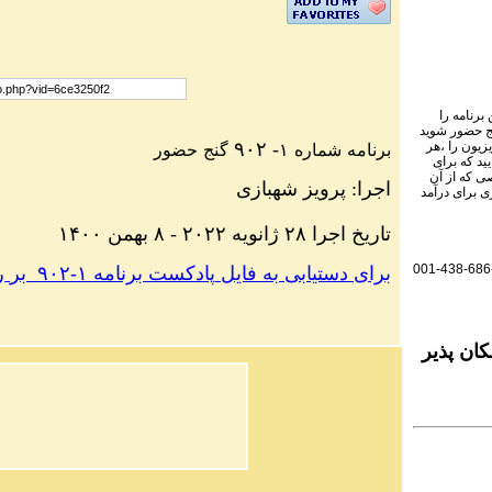
برنامه را
نج حضور شوید
۹۰۲
-
یزیون را ،هر
حضور
گنج
۱
شماره
برنامه
ید که برای
ی که از آن
شهبازی
پرویز
:
اجرا
ی برای درآمد
۱۴۰۰
بهمن
۸
-
۲۰۲۲
ژانویه
۲۸
اجرا
تاریخ
001-438-686
ر
بر
۹۰۲
-
۱
برنامه
پادکست
فایل
به
دستیابی
برای
ان پذیر