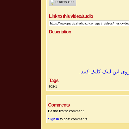
Link to this video/audio
Description
.
کنید
کلیک
لینک
این
وی
Tags
902-1
Comments
Be the first to comment
Sign in
to post comments.