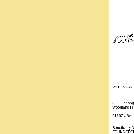
۴- نج حضور
از تمام نقاط دنیا غیر از ایران، یا واریز (Deposit) کردن از
WELLS FAR
6001 Topang
Woodland Hil
91367 USA.
Beneficiar
FOUNDATION