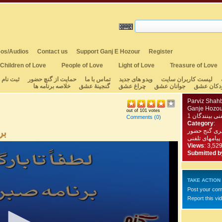
os/Audios
Contact us
Support Ganj E Hozour
Register
Children of Love
People of Love
Light of Love
Treasure of Love
لیست کاربران سایت
ویدو های جدید
تماس با ما
حمایت از گنچ حضور
ثبت نام
دکان عشق
جوانان عشق
چراغ عشق
گنجینهٔ عشق
خلاصه برنامه ها
Parviz Shah
Ganje Hozou
out of 101 votes
1 نی بینندگان
Comments
(0)
Category
:
بر
یری گنج حضور
 پیامهای تلفنی
Views
: 3,52
Submitted b
TAKE ACTION
Post your co
Report this vi