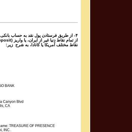
Phone Calls Programs #1054
3 | ۱۰۵۴
Parviz Shahbazi - Ganje Hozour | پرویز شهبازی - گنج
حضور
Phone Calls Programs #1054
2 | ۱۰۵۴
از طریق فرستادن پول نقد به حساب بانکی گ،
نقاط مختلف آمریکا یا کانادا، به شرح زیر:
GO BANK
a Canyon Blvd
ls, CA
y Name: TREASURE OF PRESENCE
, INC.