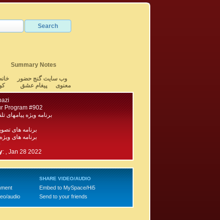
Summary Notes
وب سایت گنج حضور
خانه
معنوی
پیغام عشق
کو
bazi
r Program #902
برنامه ویژه پیامهای تلف
برنامه های تصو
برنامه های ویژه
9
y
:
, Jan 28 2022
SHARE VIDEO/AUDIO
mment
Embed to MySpace/Hi5
deo/audio
Send to your friends