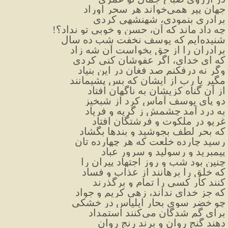
جهان پیر همی‌خواند هر سحر اوراد
برادری بنمودی، شهنشهی کردی
چه داد ماند که آن، حسن و خوبی تو نداد؟!
شنیده‌ایم که یوسف نخفت شب ده سال
برادران را از حق بخواست آن شه زاد
که ای خدای، اگر عفوشان کنی کردی
وگر نه درفکنم صد فغان در این بنیاد
مگیر یا رب از ایشان که بس پشیمانند
از آن گناه کزیشان به ناگهان افتاد
دو پای یوسف آماس کرد از شبخیز
به درد آمد چشمش ز گریه و فریاد
غریو در ملکوت و فرشتگان افتاد
که بحر لطف بجوشید و بندها بگشاد
رسید چارده خلعت که هر چهارده تان
پیمبرید و رسولید و سرور عباد
چنین بود شب و روز اجتهاد پیران را
که خلق را برهانند از عذاب و فساد
کنند کار کسی را تمام و برگذرند
که جز خدای نداند، زهی کریم و جواد
چو خضر سوی بحار ایلیاس در خشکی
برای گم شدگان می‌کنند استمداد
دهند گنج روان و برند رنج روان