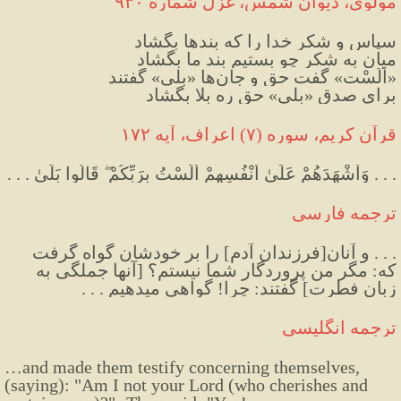
مولوی، دیوان شمس، غزل شمارهٔ ۹۳۰
سپاس و شکر خدا را که بندها بگشاد
میان به شکر چو بستیم بند ما بگشاد
«اَلَسْت» گفت حق و جان‌ها «بلی» گفتند
برای صدق «بلی» حق ره بلا بگشاد
قرآن کریم، سوره (۷) اعراف، آیه ۱۷۲
. . . وَأَشْهَدَهُمْ عَلَىٰ أَنْفُسِهِمْ أَلَسْتُ بِرَبِّكُمْ ۖ قَالُوا بَلَىٰ . . .
ترجمه فارسی
. . . و آنان[فرزندان آدم] را بر خودشان گواه گرفت 
که: مگر من پروردگار شما نيستم؟ [آنها جملگی به 
زبان فطرت‌] گفتند: چرا! گواهى میدهیم . . .
ترجمه انگلیسی
…
and made them testify concerning themselves, 
(saying): "Am I not your Lord (who cherishes and 