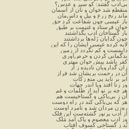
بی‌ادب گفتند: کو سیر و عدس؟
منقطع شد خوان و نان از آسمان
ماند رنج زرع و بیل و داس‌مان
باز عیسی چون شفاعت کرد حق
خوان فرستاد و غنیمت بر طبق
باز گستاخان ادب بگذاشتند
چون گدایان زَلّه‌ها برداشتند
لابه کرده عیسی ایشان را که این
دایمست و کم نگردد از زمین
بدگمانی کردن و حرص‌آوری
کفر باشد پیش خوان مهتری
زان گدارویان نادیده ز آز
آن در رحمت بریشان شد فراز
ابر بر ناید پی منع زکات
وز زنا افتد وبا اندر جهات
هر چه بر تو آید از ظُلمات و غم
آن ز بی‌باکی و گستاخیست هم
هر که بی‌باکی کند در راه دوست
ره‌زن مردان شد و نامرد اوست
از ادب پرنور گشته‌ست این فلک
وز ادب معصوم و پاک آمد مَلَک
بُد ز گستاخی کُسوف آفتاب