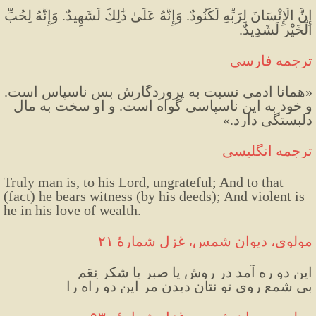
إِنَّ الْإِنْسَانَ لِرَبِّهِ لَكَنُودٌ. وَإِنَّهُ عَلَىٰ ذَٰلِكَ لَشَهِيدٌ. وَإِنَّهُ لِحُبِّ 
الْخَيْرِ لَشَدِيدٌ.
ترجمه فارسی
«همانا آدمی نسبت به پروردگارش بس ناسپاس است. 
و خود به این ناسپاسی گواه است. و او سخت به مال 
دلبستگی دارد.»
ترجمه انگلیسی
Truly man is, to his Lord, ungrateful; And to that 
(fact) he bears witness (by his deeds); And violent is 
he in his love of wealth.
مولوی، دیوان شمس، غزل شمارهٔ ۲۱
این دو ره آمد در روش یا صبر یا شکر نِعَم
بی شمع روی تو نتان دیدن مر این دو راه را