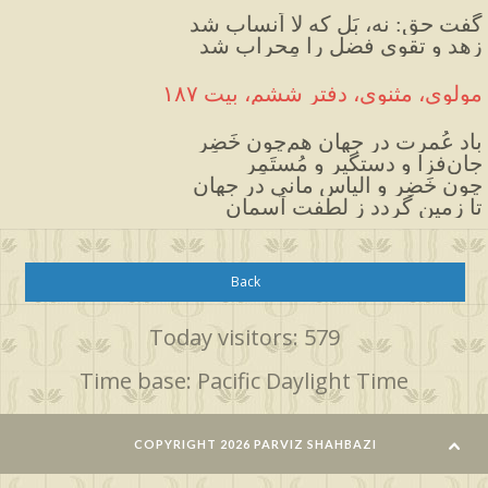
گفت حق: نه، بَل که لا اَنساب شد
زهد و تقوی فضل را مِحراب شد
مولوی، مثنوی، دفتر ششم، بیت ۱۸۷
باد عُمرت در جهان هم‌چون خَضِر
جان‌فزا و دستگیر و مُستَمِر
چون خَضِر و الیاس مانی در جهان
تا زمین گردد ز لطفت آسمان
Back
Today visitors: 579
Time base: Pacific Daylight Time
COPYRIGHT 2026 PARVIZ SHAHBAZI