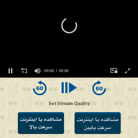
00:00
00:00
0
seconds
of
0
seconds
Set Stream Quality