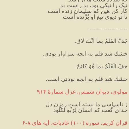
نیک را نیکی بود، بد راست بَد
کار کن هین که سلیمان زنده است
تا تو دیوی تیغ او بُرَّنده است
-------------------
جَفَّ الْقَلَمُ بِما أنْتَ لاقٍ.
خشك شد قلم به آنچه سزاوار بودی.
جَفَّ الْقَلَمُ بِما هُوَ کائنٌ.
خشك شد قلم به آنچه بودنی است.
مولوی، دیوان شمس، غزل شمارهٔ ۹۱۴
ز ناسپاسی ما بسته است روزن دل
خدای گفت که انسان لِرَبِّهِ لَكَنُود
قرآن کریم، سوره (۱۰۰) عادیات، آیه های ۸-۶