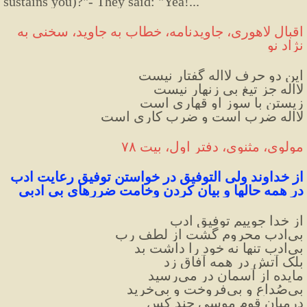
sustains you)?"- They said: "Yea!
...
اقبال لاهوری، جاویدنامه، خطاب به جاوید، سخنی به 
نژاد نو
این دو حرف لااله گفتار نیست
لااله جز تیغ بی زنهار نیست
زیستن با سوز او قهاری است
لااله ضرب است و ضرب کاری است
مولوی، مثنوی، دفتر اول، بیت ۷۸
از خداوند ولی التوفیق در خواستن توفیق رعایت ادب 
در همه حالها و بیان کردن وخامت ضررهای بی ادبی
از خدا جوییم توفیق ادب
بی‌ادب محروم گشت از لطف رب
بی‌ادب تنها نه خود را داشت بد
بلک آتش در همه آفاق زد
مایده از آسمان در می‌رسید
بی‌صُداع و بی‌فروخت و بی‌خرید
درمیان قوم موسی چند کس