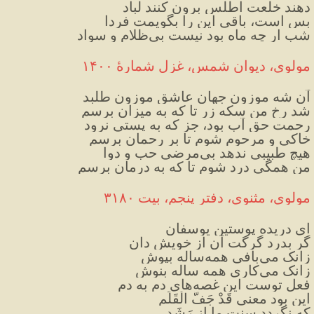
دهند خلعت اطلس برون کنند لباد
بس است، باقی این را بگویمت فردا
شب ار چه ماه بود نیست بی‌ظلام و سواد
مولوی، دیوان شمس، غزل شمارهٔ ۱۴۰۰
آن شه موزون جهان عاشق موزون طلبد
شد رخ من سکه زر تا که به میزان برسم
رحمت حق آب بود، جز که به پستی نرود
خاکی و مرحوم شوم تا بر رحمان برسم
هیچ طبیبی ندهد بی‌مرضی حب و دوا
من همگی درد شوم تا که به درمان برسم
مولوی، مثنوی، دفتر پنجم، بیت ۳۱۸۰
ای دریده پوستین یوسفان
گر بدرد گرگت آن از خویش دان
زانک می‌بافی همه‌ساله بپوش
زانک می‌کاری همه ساله بنوش
فعل توست این غصه‌های دم به دم
این بود معنی قَدْ جَفَّ الْقَلَم
که نگردد سنت ما از رَشَد