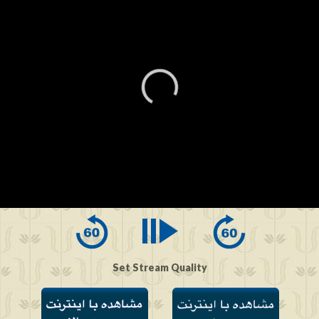
0
seconds
of
0
seconds
Set Stream Quality