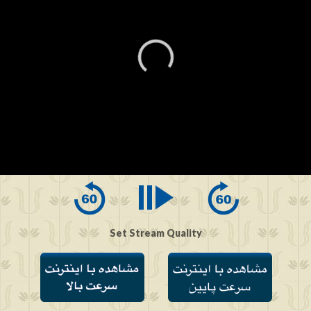
0
seconds
of
0
seconds
Set Stream Quality