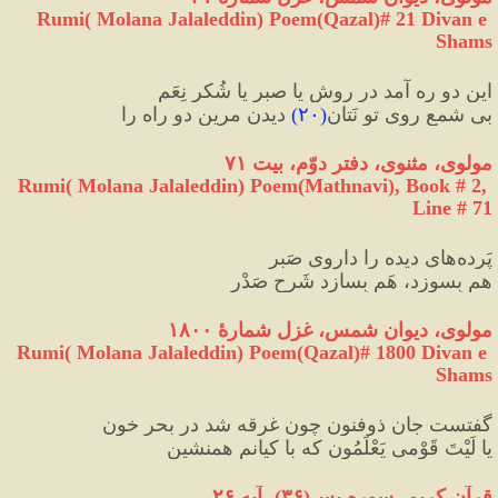
Rumi( Molana Jalaleddin) Poem(Qazal)# 21 Divan e 
Shams
این دو ره آمد در روش یا صبر یا شُکرِ نِعَم
بی شمع رویِ تو نَتان
(
۲۰
)
 دیدن مرین دو راه را
مولوی، مثنوی، دفتر دوّم، بیت ۷۱
Rumi( Molana Jalaleddin) Poem(Mathnavi), Book # 2, 
Line # 71
پَرده‌هایِ دیده را دارویِ صَبر
هم بِسوزد، هَم بِسازد شَرحِ صَدْر
مولوی، دیوان شمس، غزل شمارهٔ ۱۸۰۰
Rumi( Molana Jalaleddin) Poem(Qazal)# 1800 Divan e 
Shams
گفتست جانِ ذوفنون چون غرقه شد در بحرِ خون
یا لَیْتَ قَوْمی یَعْلَمُون که با کیانم همنشین
قرآن کریم، سوره یس
(
۳۶
)
، آیه ۲۶