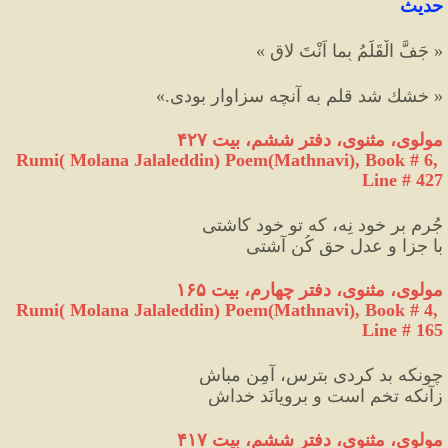
حديث
« جَفَّ الْقَلَمُ بِما اَنْتَ لاقٍ »
« خشك شد قلم به آنچه سزاوار بودی.»
مولوی، مثنوی، دفتر ششم، بیت ۴۲۷
Rumi( Molana Jalaleddin) Poem(Mathnavi), Book # 6, 
Line # 427
جُرم بر خود نِه، که تو خود کاشتی
با جزا و عدلِ حق کُن آشتی
مولوی، مثنوی، دفتر چهارم، بیت ۱۶۵
Rumi( Molana Jalaleddin) Poem(Mathnavi), Book # 4, 
Line # 165
چونکه بد کردی بترس، آمِن مباش
زآنکه تخم است و برویانَد خداش
مولوی، مثنوی، دفتر ششم، بیت ۴۱۷