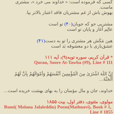
کسی که فرموده است: « خداوند می خرد »، مشتری 
ماست. 
بهوش باش از غم مشتریانِ فاقد اعتبار بالاتر بیا.
مشتریی جو که جویانِ
(
۴۰
)
 تو است
عالِمِ آغاز و پایانِ تو است
هین مَکَش هر مشتری را تو به دست
(
۴۱
)
عشق‌بازی با دو معشوقه بَد است
*
 قرآن کریم، سوره توبه
(
۹
)
، آیه ۱۱۱
Quran, Soore At-Tawba (#9
), Line # 111
إِنَّ اللَّهَ اشْتَرَىٰ مِنَ الْمُؤْمِنِينَ أَنْفُسَهُمْ وَأَمْوَالَهُمْ بِأَنَّ لَهُمُ 
الْجَنَّةَ
…
خداوند، جان و مال مؤمنان را به بهای بهشت خریده است…
مولوی، مثنوی، دفتر اول، بیت ۱۸۵۵
Rumi( Molana Jalaleddin) Poem(Mathnavi), Book # 1, 
Line # 1855