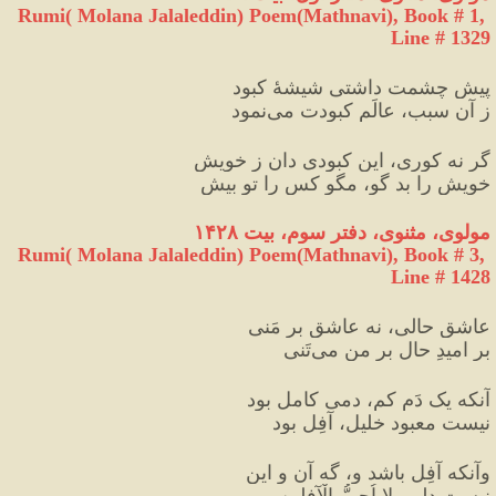
Rumi( Molana Jalaleddin) Poem(Mathnavi), Book # 1, 
Line # 1329
پیشِ چشمت داشتی شیشهٔ کبود
ز آن سبب، عالَم کبودت می‌نمود
گر نه کوری، این کبودی دان ز خویش
خویش را بد گو، مگو کس را تو بیش
مولوی، مثنوی، دفتر سوم، بیت ۱۴۲۸
Rumi( Molana Jalaleddin) Poem(Mathnavi), Book # 3, 
Line # 1428
عاشقِ حالی، نه عاشق بر مَنی
بر امیدِ حال بر من می‌تَنی
آنکه یک دَم کم، دمی کامل بود
نیست معبود خلیل، آفِل بود
وآنکه آفِل باشد و، گه آن و این
نیست دلبر، لا اُحِبُّ الْآفِلین