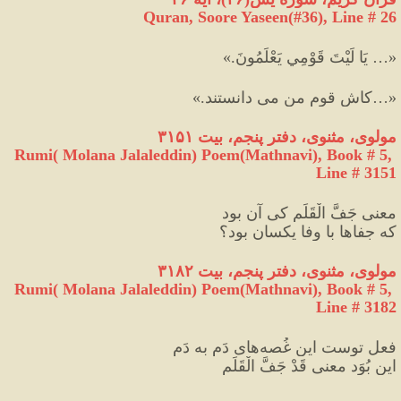
Quran, Soore Yaseen(#36
), Line # 26
«… يَا لَيْتَ قَوْمِي يَعْلَمُونَ.»
«…کاش قوم من می دانستند.»
مولوی، مثنوی، دفتر پنجم، بیت ۳۱۵۱
Rumi( Molana Jalaleddin) Poem(Mathnavi), Book # 5, 
Line # 3151
معنی جَفَّ الْقَلَم کی آن بود
که جفاها با وفا یکسان بود؟
مولوی، مثنوی، دفتر پنجم، بیت ۳۱۸۲
Rumi( Molana Jalaleddin) Poem(Mathnavi), Book # 5, 
Line # 3182
فعلِ توست این غُصه‌های دَم به دَم
این بُوَد معنی قَدْ جَفَّ الْقَلَم