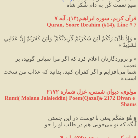
صیدِ نعمت کُن به دامِ شُکرِ شاه
قرآن کریم، سوره ابراهیم
(
۱۴
)
، آیه ۷
Quran, Soore Ibrahim (#14
), Line # 7
« وَإِذْ تَأَذَّنَ رَبُّكُمْ لَئِنْ شَكَرْتُمْ لَأَزِيدَنَّكُمْ ۖ وَلَئِنْ كَفَرْتُمْ إِنَّ عَذَابِي 
لَشَدِيدٌ »
« و پروردگارتان اعلام كرد كه اگر مرا سپاس گوييد، بر 
نعمت
شما مى‌افزايم و اگر كفران كنيد، بدانيد كه عذاب من سخت 
است.»
مولوی، دیوان شمس، غزل شماره ۲۱۷۲
Rumi( Molana Jalaleddin) Poem(Qazal)# 2172 Divan e 
Shams
وَ هْوَ مَعَکُم یعنی با توست در این جستن
آنگه که تو می‌جویی هم در طلب او را جو
قرآن کریم، سوره حديد
(
۵۷
)
، آيه ۴