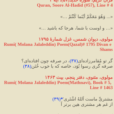
Quran, Soore Al-Hadid (#57
), Line # 4
«... وَهُوَ مَعَكُمْ أَيْنَما كُنْتُمْ …»
«… و اوست با شما، هرجا که باشید …»
مولوی، دیوان شمس، غزل شمارهٔ ۱۷۹۵
Rumi( Molana Jalaleddin) Poem(Qazal)# 1795 Divan e 
Shams
گر تو مُقامرزاده‌ای
(
۳۷
)
، در صرفه چون افتاده‌ای؟
صرفه گری رسوا بُوَد، خاصه که با خوبِ خُتَن
(
۳۸
)
مولوی، مثنوی، دفتر پنجم، بیت ۱۴۶۳
Rumi( Molana Jalaleddin) Poem(Mathnavi), Book # 5, 
Line # 1463
مشتریِّ ماست اَللهُ اشْتَری'
*
(
۳۹
)
از غمِ هر مشتری هین برتر آ