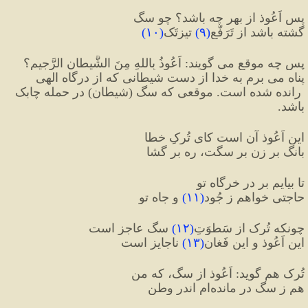
پس اَعُوذ از بهر چه باشد؟ چو سگ
گشته باشد از تَرَفُّع
(
۹
)
 تیزتَک
(
۱۰
)
پس چه موقع می گویند: اَعُوذُ بِاللهِ مِنَ الشَّیطانِ الرَّجیم؟ 
پناه می برم به خدا از دست شیطانی که از درگاه الهی
 رانده شده است. موقعی که سگ (شیطان) در حمله چابک 
باشد.
این اَعُوذ آن است کای تُرکِ خطا
بانگ بر زن بر سگت، ره بر گشا
تا بیایم بر درِ خرگاه تو
حاجتی خواهم ز جُود
(
۱۱
)
 و جاه تو
چونکه تُرک از سَطوَتِ
(
۱۲
)
 سگ عاجز است
این اَعُوذ و این فَغان
(
۱۳
)
 ناجایز است
تُرک هم گوید: اَعُوذ از سگ، که من
هم ز سگ در مانده‌ام اندر وطن