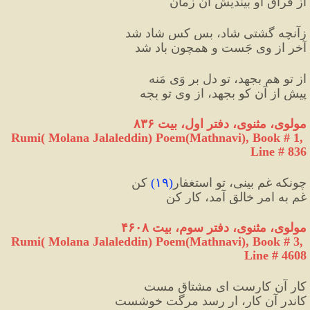
از فراقِ او بیندیش آن زمان
زآنچه گشتی شاد، بس کس شاد شد
آخر از وی جَست و همچون باد شد
از تو هم بجهد، تو دل بر وَی مَنه
پیش از آن کو بجهد، از وی تو بِجِه
مولوی، مثنوی، دفتر اول، بیت ۸۳۶
Rumi( Molana Jalaleddin) Poem(Mathnavi), Book # 1, 
Line # 836
چونکه غم‌ بینی، تو استغفار
(
۱۹
)
 کن
غم به امرِ خالق آمد، کار کن
مولوی، مثنوی، دفتر سوم، بیت ۴۶۰۸
Rumi( Molana Jalaleddin) Poem(Mathnavi), Book # 3, 
Line # 4608
کار آن کارست ای مشتاق مست
کاندر آن کار، ار رسد مرگت خوشست 