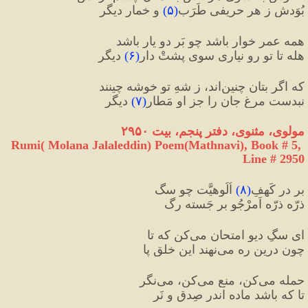
بُوَدش زِ هر حریفی طَرَب
(
۵
)
 و خمارِ دیگر
همه عمر خوار باشد چو بَرِ دو یار باشد
هله تا تو رو نیاری سویِ پشتْ دارِ
(
۶
)
 دیگر
که اگر بتان چنین‌اند، زِ شهِ تو خوشه چینند
نبدست مرغِ جان را جزِ او مَطارِ
(
٧
)
 دیگر
مولوی، مثنوی، دفتر پنجم، بیت ۲۹۵۰
Rumi( Molana Jalaleddin) Poem(Mathnavi), Book # 5, 
Line # 2950
بر درِ کَهفِ
(
۸
)
 اُلُوهیَّت چو سگ
ذرّه ذرّه اَمرْجُو بر جَسته رگ
ای سگِ دیو امتحان می‌کن که تا
چون درین ره می‌نهند این خلق پا
حمله می‌کن، منع می‌کن، می‌نگر
تا که باشد ماده اندر صِدق و نَر