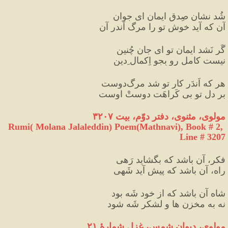
شُد نشانِ صِدقِ ایمان ای جوان
آن که آید خوش تو را مرگ اَندر آن 
گَر نَشد ایمانِ تو ای جان چُنین
نیست کامل رو بِجو اِکمال ِدین 
هر که اَندَر کارِ تو شد مرگ‌دوست
بر دلِ تو بی کَراهَت دوستْ اوست 
مولوی، مثنوی، دفتر دوّم، بیت ۳۲۰۷
Rumi( Molana Jalaleddin) Poem(Mathnavi), Book # 2, 
Line # 3207
فکر، آن باشد که بگشاید رَهی
راه، آن باشد که پیش آید شَهی
شاه آن باشد که از خود شَه بود
نه به مخزن ها و لشکر شَه شود
مولوی، دیوان شمس، غزل شمارهٔ ۲۱