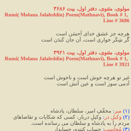
مولوی، مثنوی، دفتر اول، بیت ۳۶۸۶
Rumi( Molana Jalaleddin) Poem(Mathnavi), Book # 1, 
Line # 3686
هرچه جز عشقِ خدایِ اَحسَن است
گَر شِکَر خواری است، آن جان کَندَن است
مولوی، مثنوی، دفتر اول، بیت ۳۹۲۱
Rumi( Molana Jalaleddin) Poem(Mathnavi), Book # 1, 
Line # 3921
غیر تو هرچه خوش است و ناخوش است
آدمی سوز است و عینِ آتش است
(
۱
)
میر
: 
مخفّفِ امیر، سلطان، پادشاه
(
۲
)
وکیلِ در
:
 وکیلِ دربار، کسی که شکایات و تقاضاهای 
مردم را به پادشاه و سلطان می رسانده است.
(
۳
)
 مُحاسب
:
 حساب کننده، حسابدار