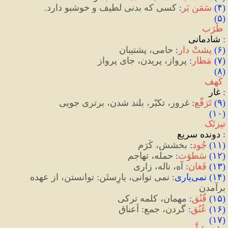
(
۴
)
سَمَن بَر
:
 کسی که بدنی لطیف و خوشبو دارد.
(۵)
 طَرَب
:
شادمانی
(
۶
)
پشتْ دار
:
 حامی، پشتیبان
(
۷
)
مَطار
:
 پرواز، پریدن، جای پرواز
(۸)
 کَهف
:
 غار
(
۹
)
تَرَفُّع
:
 غرور، تکبّر، بلند شدن، برتری جویی
(۱۰) 
تیزتَک
:
 دونده سریع
(
۱۱
)
جُود
:
 بخشش، کَرَم
(
۱۲
)
سَطوَت
:
 حمله، تهاجم
(
۱۳
)
فَغان
:
 آه، ناله، زاری
(
۱۴
)
 نمی
یاری
: نمی توانی، یارِستَن: توانستن، از عهده 
برآمدن
(
۱۵
)
 قُنُق
:
 مهمان، کلمه ترکی
(
۱۶
)
عُنُق
:
 گردن، جمع: اَعناق
(۱۷) 