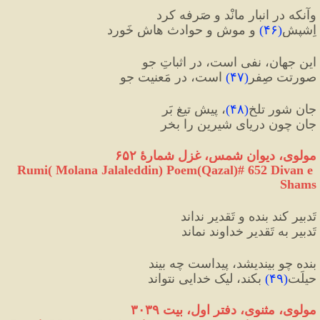
وآنکه در انبار مانْد و صَرفه کرد
اِشپِش
(
۴۶
)
 و موش و حوادث هاش خَورد
این جهان، نفی است، در اثباتِ جو
صورتت صِفر
(
۴۷
)
 است، در مَعنیت جو
جانِ شورِ تلخ
(
۴۸
)
، پیشِ تیغ بَر
جانِ چون دریای شیرین را بخر
مولوی، دیوان شمس، غزل شمارهٔ ۶۵۲
Rumi( Molana Jalaleddin) Poem(Qazal)# 652 Divan e 
Shams
تَدبیر کند بنده و تَقدیر نداند
تَدبیر به تَقدیرِ خداوند نماند
بنده چو بیندیشد، پیداست چه بیند
حیلَت
(
۴۹
)
 بکند، لیک خدایی نتواند
مولوی، مثنوی، دفتر اول، بیت ۳۰۳۹