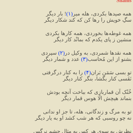
Shams
همه صیدها بکردی، هله میر
(
۱
)
! بارِ دیگر
سگِ خویش را رها کن که کند شکارِ دیگر
همه غوطه‌ها بخوردی، همه کارها بکردی
منشین ز پای یکدم که بمانْد کارِ دیگر
همه نقدها شمردی، به وکیلِ در
(
۲
)
 سپردی
بشنو از این مُحاسب
(
۳
)
 عدد و شمارِ دیگر
تو بسی سَمَن بَران
(
۴
)
 را به کنار درگرفتی
نَفَسی کنار بگشا، بنگر کنار دیگر
خُنُک آن قماربازی که بباخت آنچه بودش
بنماند هیچش الّا هوسِ قمار دیگر
تو به مرگ و زندگانی، هله، تا جز او ندانی
نه چو روسبی که هر شب کشد او به یارِ دیگر
نظرش به سویِ هر کس به مثالِ چشمِ نرگس