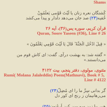
Shams
کُشتگان نعره زنان یا لَیْتَ قَوْمی یَعلَمُونْ
خُفیه
(
۲۳
)
 صد جان می‌دهد دلدار و پیدا می‌کشد
قرآن کریم، سوره يس
(
۳۶
)
، آیه ۲۶
Quran, Soore Yaseen (#36
), Line # 26
« قِيلَ ادْخُلِ الْجَنَّةَ ۖ قَالَ يَا لَيْتَ قَوْمِي يَعْلَمُونَ »
« گفته شد: به بهشت درآى. گفت: اى كاش قوم من 
مى‌دانستند.»
مثنوی، مولوی، دفتر پنجم، بیت ۴۱۲۲
Rumi( Molana Jalaleddin) Poem(Mathnavi), Book # 5, 
Line # 4122
گر بدانی سِرِّ ما را ای مُضِلّ
(
۲۴
)
می‌رهانیمان ز رنج ای کور دل
هین بیا زین سو ببین کین اَرغَنون
(
۲۵
)