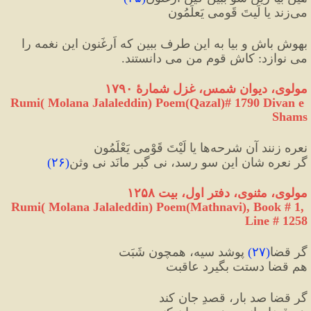
می‌زند یا لَیتَ قَومی یَعلَمُون
بهوش باش و بیا به این طرف ببین که اَرغَنون این نغمه را 
می نوازد: کاش قوم من می دانستند.
مولوی، دیوان شمس، غزل شمارهٔ ۱۷۹۰
Rumi( Molana Jalaleddin) Poem(Qazal)# 1790 Divan e 
Shams
نعره زنند آن شرحه‌ها یا لَیْتَ قَوْمی یَعْلَمُون
گر نعره شان این سو رسد، نی گبر مانَد نی وثن
(
۲۶
)
مولوی، مثنوی، دفتر اول، بیت ۱۲۵۸
Rumi( Molana Jalaleddin) Poem(Mathnavi), Book # 1, 
Line # 1258
گر قضا
(
۲۷
)
 پوشد سیه، همچون شَبَت
هم قضا دستت بگیرد عاقبت
گر قضا صد بار، قصدِ جان کند