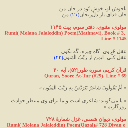
ناخوشِ او، خوش بُود در جان من
جان فدای یار دلْ‌رنجان
(
۲۱
)
 من
مولوی، مثنوی، دفتر سوم، بیت ۱۱۴۵
Rumi( Molana Jalaleddin) Poem(Mathnavi), Book # 3, 
Line # 1145
عقلِ جُزوی، گاه چیره، گَه نگون
عقلِ کلّی، ایمِن از رَیْبُ الْمَنون
(
۲۲
)
قرآن کریم، سوره طور
(
۵۲
)
، آیه ۳۰
Quran, Soore At-Tur (#29
), Line # 69
« أَمْ يَقُولُونَ شَاعِرٌ نَتَرَبَّصُ بِهِ رَيْبَ الْمَنُونِ »
« يا مى‌گويند: شاعرى است و ما براى وى منتظر حوادث 
روزگاريم.» 
مولوی، دیوان شمس، غزل شمارهٔ ۷۲۸
Rumi( Molana Jalaleddin) Poem(Qazal)# 728 Divan e 