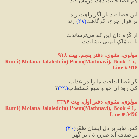
هم قضا جانت دهد، درمان کند
این قضا صد بار اگر راهت زند
بر فراز چرخ، خَرگاهت
(
۲۸
)
 زند
از کَرَم دان این که می‌ترساندت
تا به مُلکِ ایمنی بنشاندت
مولوی، مثنوی، دفتر پنجم، بیت ۹۱۸
Rumi( Molana Jalaleddin) Poem(Mathnavi), Book # 5, 
Line # 918
گر قَضا انداخت ما را در عذاب
کی رود آن خو و طبع مُستَطاب
(
۲۹
)
؟
مولوی، مثنوی، دفتر اول، بیت ۳۴۹۶
Rumi( Molana Jalaleddin) Poem(Mathnavi), Book # 1, 
Line # 3496
کس نیابد بر دلِ ایشان ظَفَر
(
۳۰
)
بر صدف آید ضرر، نَی بر گُهَر