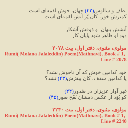
لطف و سالوسِ
(
۴۲
)
 جهان، خوش لقمه‌ای است
کمترش خور، کان پُر آتش لقمه‌ای است
آتشش پنهان، و ذوقش آشکار
دودِ او ظاهر شود پایانِ کار
مولوی، مثنوی، دفتر اول، بیت ۲۰۷۸
Rumi( Molana Jalaleddin) Poem(Mathnavi), Book # 1, 
Line # 2078
خود کدامین خوش که آن ناحوش نشد؟
یا کدامین سقف، کان مِفرَش
(
۴۳
)
 نشد؟
غیرِ آواز عزیزان در صُدور
(
۴۴
)
کو بُوَد از عکسِ دَمشان نَفَخِ صور
(
۴۵
)
مولوی، مثنوی، دفتر اول، بیت ۲۲۴۰
Rumi( Molana Jalaleddin) Poem(Mathnavi), Book # 1, 
Line # 2240