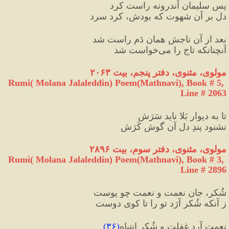
پس سلیمان اَندرونه راست کرد
دل بر آن شهوت که بودش، کرد سرد
بعد از آن تاجش همان دَم راست شد
آنچنانکه تاج را می‌خواست شد
مولوی، مثنوی، دفتر پنجم، بیت ۲۰۶۳
Rumi( Molana Jalaleddin) Poem(Mathnavi), Book # 5, 
Line # 2063
تا به دیوارِ بَلا ناید سَرَش
نشنود پندِ دل آن گوشِ کَرَش
مولوی، مثنوی، دفتر سوم، بیت ۲۸۹۶
Rumi( Molana Jalaleddin) Poem(Mathnavi), Book # 3, 
Line # 2896
شُکر، جانِ نعمت و نعمت چو پوست
ز آنکه شُکر آرَد تو را تا کویِ دوست
نعمت آرد غفلت و شُکر اِنتِباه
(
۳۶
)