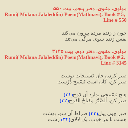
مولوی، مثنوی، دفتر پنجم، بیت ۵۵۰
Rumi( Molana Jalaleddin) Poem(Mathnavi), Book # 5, 
Line # 550
چون ز زنده مرده بیرون می‌کند
نفسِ زنده سوی مرگی می‌تند
مولوی، مثنوی، دفتر دوم، بیت ۳۱۴۵
Rumi( Molana Jalaleddin) Poem(Mathnavi), Book # 2, 
Line # 3145
صبر کردن جان تَسْبیحات توست
صبر کن، کآن است تَسْبیح دُرُست
هیچ تَسْبیحی ندارد آن دَرَج
(
۳۱
)
صبر کن، اَلصَّبْرُ مِفْتاحُ الْفَرَج
(
۳۲
)
صبر چون پول
(
۳۳
)
 صراط آن سو، بهشت
هست با هر خوب، یک لالای
(
۳۴
)
 زشت