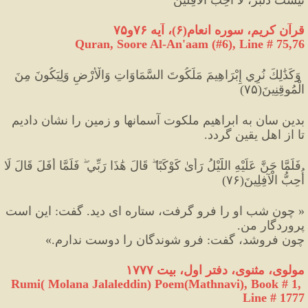
قرآن کریم، سوره انعام
(
۶
)
، آیه ۷۶و۷۵
Quran, Soore Al-An'aam (#6
), Line # 75,76
 وَكَذَٰلِكَ نُرِي إِبْرَاهِيمَ مَلَكُوتَ السَّمَاوَاتِ وَالْأَرْضِ وَلِيَكُونَ مِنَ 
الْمُوقِنِينَ(۷۵)
بدين سان به ابراهيم ملكوت آسمانها و زمين را نشان داديم 
تا از اهل يقين گردد.
 فَلَمَّا جَنَّ عَلَيْهِ اللَّيْلُ رَأَىٰ كَوْكَبًا ۖ قَالَ هَٰذَا رَبِّي ۖ فَلَمَّا أَفَلَ قَالَ لَا 
أُحِبُّ الْآفِلِينَ(۷۶)
« چون شب او را فرو گرفت، ستاره ای دید. گفت: این است 
پروردگار من. 
چون فروشد، گفت: فرو شوندگان را دوست ندارم.»
مولوی، مثنوی، دفتر اول، بیت ۱۷۷۷
Rumi( Molana Jalaleddin) Poem(Mathnavi), Book # 1, 
Line # 1777