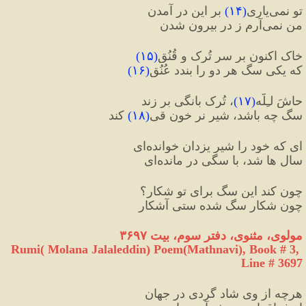
تو نمی‌یاری
(
۱۴
)
 بر این در آمدن
من نمی‌آرم ز در بیرون شدن
خاک اکنون بر سر تُرک و قُنُق
(
۱۵
)
که یکی سگ هر دو را بندد عُنُق
(
۱۶
)
حاشَ لـِلَّه
(
۱۷
)
، تُرک بانگی بر زند
سگ چه باشد، شیرِ نر خون قی
(
۱۸
)
 کند
ای که خود را شیر یزدان خوانده‌ای
سال ها شد، با سگی در مانده‌ای
چون کند این سگ برای تو شکار؟
چون شکارِ سگ شده ستی آشکار
مولوی، مثنوی، دفتر سوم، بیت ۳۶۹۷
Rumi( Molana Jalaleddin) Poem(Mathnavi), Book # 3, 
Line # 3697
هرچه از وی شاد گردی در جهان