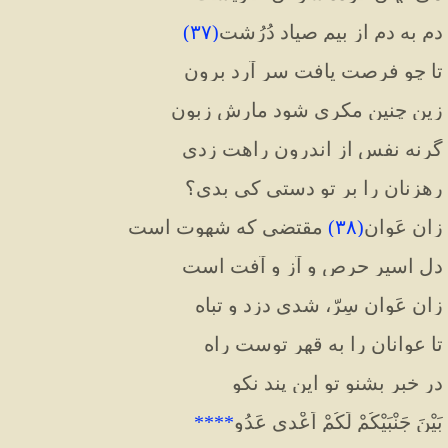
دم‌ به دم از بیم صیاد دُرُشت
(
۳۷
)
تا چو فرصت یافت سر آرد برون
زین چنین مکری شود مارش زبون
گرنه نفس از اندرون راهت زدی
رهزنان را بر تو دستی کی بدی؟
زان عَوان
(
۳۸
)
 مقتضی که شهوت است
دل اسیر حرص و آز و آفت است
زان عَوان سِرّ، شدی دزد و تباه
تا عوانان را به قهر توست راه
در خبر بشنو تو این پند نکو
بَیْنَ جَنْبَیْکُمْ لَکُمْ اَعْدی عَدُو
****