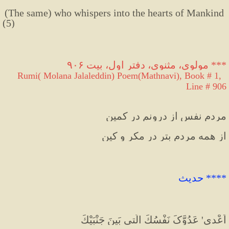
(The
same)
who
whispers
into
the
hearts
of
Mankind
(
5
)
*** مولوی، مثنوی، دفتر اول، بیت ۹۰۶
 Rumi( Molana Jalaleddin) Poem(Mathnavi), Book # 1, 
Line # 906
مردم نفس از درونم در کمین
از همه مردم بتر در مکر و کین
****
 حدیث
اَعْدی' عَدُوَّکَ نَفْسُكَ الَّتی بَینَ جَنْبَیْكَ