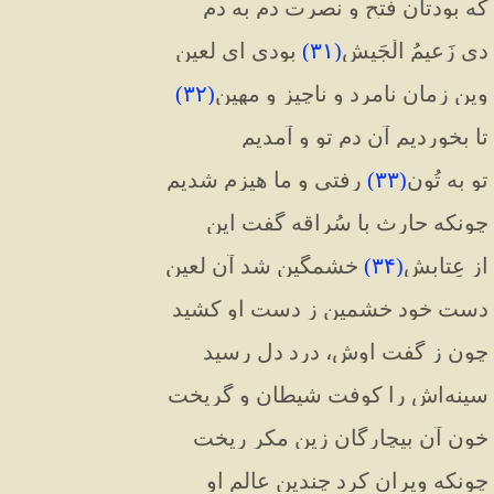
که بودتان فتح و نصرت دم‌ به دم
دی زَعیمُ الْجَیش
(
۳۱
)
بودی ای لعین
وین زمان نامرد و ناچیز و مهین
(
۳۲
)
تا بخوردیم آن دم تو و آمدیم
تو به تُون
(
۳۳
)
 رفتی و ما هیزم شدیم
چونکه حارث با سُراقه گفت این
از عِتابش
(
۳۴
)
 خشمگین شد آن لعین
دست خود خشمین ز دست او کشید
چون ز گفت اوش، درد دل رسید
سینه‌اش را کوفت شیطان و گریخت
خون آن بیچارگان زین مکر ریخت
چونکه ویران کرد چندین عالم او