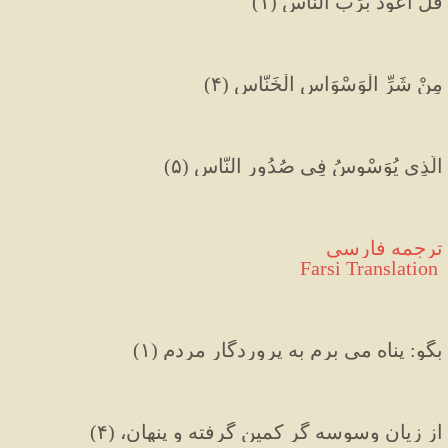
قُلْ أَعُوذُ بِرَبِّ النَّاسِ (۱)
مِنْ شَرِّ الْوَسْوَاسِِ الْخَنَّاسِ (۴)
الَّذِي يُوَسْوِسُ فِي صُدُورِ النَّاس (۵)
ترجمه فارسی
 Farsi Translation
بگو: پناه می برم به پروردگار مردم (۱)
از زیان وسوسه گر کمین گرفته و پنهان، (۴)