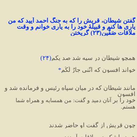
گفتن شیطان، قریش را که به جنگ احمد آیید که من 
یاری ها کنم و قبیلهٔ خود را به یاری خوانم و وقت 
ملاقات صَفَّین
(
۲۳
)
 گریختن
همچو شیطان در سپه شد صد یکم
(
۲۴
)
خواند افسون که انَّنی جارٌ لَکُم
*
مانند شیطان که در میان سپاه رئیس و فرمانده شد و 
افسون 
خود را بر 
آنان دمید و گفت: من همسایه و همراه شما 
هستم.
چون قریش از گفت او حاضر شدند
هر دو لشکر در ملاقات آمدند