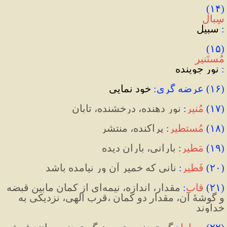
(۱۴) 
سِبال
:
 سبیل
(۱۵) 
مُستَنیر
:
نور جوینده
(۱۶) عرضه گری: 
خود نمایی
(
۱۷
)
مُنیر
:
نور دهنده، درخشنده، تابان
(
۱۸
)
مُستطیر
:
پراکنده، منتشر
(
۱۹
)
مَطیر
:
بارانی، باران 
دیده
(
۲۰
)
فَطیر
:‌
نانی که خمیر آن ور نیامده باشد
(
۲۱
) 
قاب
:
مقدار، اندازه، نیمه
ای از کمان مابین قبضه 
و گوشۀ آن، مقدار دو کمان ،قرب الهی، نزدیکی به 
خداوند