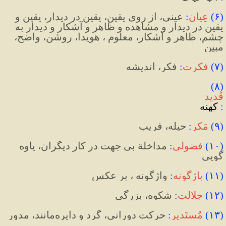
(
۶
)
عِیان
:
 عینی، از روی یقین، 
یقین در دیدار، یقین و 
یقین در دیدار و مشاهده و ظاهر و آشکار و دیدار به 
چشم، ظاهر و آشکار، معلوم ، هویدا، روشن، واضح، 
مبین
(
۷
)
فکرت
:
 فکر، اندیشه
(۸) 
قَدید
:
 کهنه
(
۹
)
مَکر
:
 حیله، فریب
(
۱۰
)
فضولی
:
مداخلة بی جهت در کار دیگران، یاوه 
گویی 
(
۱۱
) 
باژگونه
:
 واژگونه ، بر عکس
(
۱۲
)
جلالت
:
شکوه، بزرگی
(
۱۳
)
مُستَدیر
:
 حرکت دورانی، 
گرد و دایره
مانند، مدور