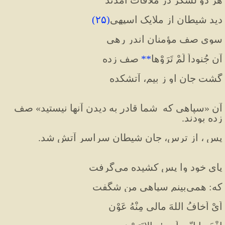
دید شیطان از ملایک اسپهی
(
۲۵
)
سوی صف مؤمنان اندر رهی
آن جُنوداً لَمْ تَرَوْها
**
 صف زده
گشت جان او ز بیم، آتشکده
آن «سپاهی که  شما قادر به دیدن آنها نیستید» صف 
زده بودند. 
پس ، از ترس، جان شیطان سراسر آتش شد.
پای خود وا پس کشیده می‌گرفت
که: همی‌بینم سپاهی من شگفت
اَیْ اَخافُ اللهَ مالی مِنْهُ عَوْن