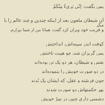
پس بگفت: اِنّى بَرىءٌ مِنْکُمُ
آن شیطان ملعون بعد از اینکه چندین و چند عالم را با 
مکر 
و فریب خود 
ویران کرد گفت: همانا من از شما بیزارم.
کوفت اندر سینه‌اش، انداختش
پس گریزان شد، چو هیبت تاختش
نفس و شیطان، هر دو یک تن بوده‌اند
در دو صورت خویش را بنموده‌اند
چون فرشته و عقل، که ایشان یک بُدند
بهر حکمتهاش دو صورت شدند
دشمنی داری چنین در سِرّ خویش