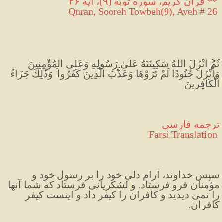
**
 قرآن کریم، سوره توبه (۹)، آیه ۲۶
 Quran, Sooreh Towbeh(9), Ayeh # 26
ثُمَّ أَنْزَلَ اللَّهُ سَكِينَتَهُ عَلَىٰ رَسُولِهِ وَعَلَى الْمُؤْمِنِينَ 
وَأَنْزَلَ جُنُودًا لَمْ تَرَوْهَا وَعَذَّبَ الَّذِينَ كَفَرُوا ۚ وَذَٰلِكَ جَزَاءُ 
الْكَافِرِينَ
ترجمه فارسی
 Farsi Translation
سپس خداوند، آرام دلیِ خود را بر رسول خود و 
مؤمنان فرو فرستاد. و لشکریانی فرستاد که شما آنها 
را نمی دیدید و کافران را کیفر داد و اینست کیفر 
کافران.