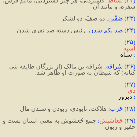
(
۲۲
)
بساط
:
‌ 
گستردنی، هر چیز گستردنی، مانندِ فرش، 
سفره، و مانند آن
(
۲۳
)
 صَفَّین
:
‌ دو صفّ، دو لشکر
(
۲۴
)
 صد یکم شدن
:
 رئیس دسته صد نفری شدن
(۲۵) 
اسپه
:
 سپاه
(
۲۶
)
 سُراقه
:
 سُراقه بن مالک (از بزرگان طایفه بنی 
کنانه) که شیطان به صورت او ظاهر شد.
(۲۷) 
دی
:
 دیروز
(
۲۸
)
 حَرَب
:
 هلاکت، نابودی، ربودن و ستدن مال
(
۲۹
)
جَعاشیش
:
 جمع جُعشوش به معنی انسان پست و 
حقیر و زبون