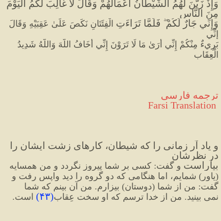
وَإِذْ زَيَّنَ لَهُمُ الشَّيْطَانُ أَعْمَالَهُمْ وَقَالَ لَا غَالِبَ لَكُمُ الْيَوْمَ 
مِنَ النَّاسِ 
وَإِنِّي جَارٌ لَكُمْ ۖ فَلَمَّا تَرَاءَتِ 
الْفِئَتَانِ نَكَصَ عَلَىٰ عَقِبَيْهِ وَقَالَ 
إِنِّي 
بَرِيءٌ مِنْكُمْ إِنِّي أَرَىٰ مَا لَا تَرَوْنَ إِنِّي أَخَافُ اللَّهَ وَاللَّهُ شَدِيدُ 
الْعِقَابِ
ترجمه فارسی
 Farsi Translation
و یاد آر زمانی را که شیطان، کارهای زشت ایشان را 
در نظرشان 
بیآراست 
و گفت: کسی بر شما پیروز نگردد و من همسایه 
(یاور) شمایم، اما هنگامی 
که دو گروه را دید واپس رفت و 
گفت: من از شما (دوستان) بیزارم. من آن 
بینم که شما 
)
۴۳
(
نمی بینید. من از خدا ترسم که او سخت عِقاب
است.