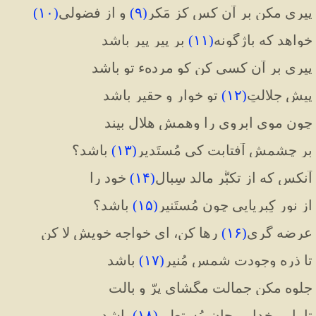
پیری مکن بر آن کس کز مَکر
(
۹
)
 و از فضولی
(
۱۰
)
خواهد که باژگونه
(
۱۱
)
 بر پیر پیر باشد
پیری بر آن کسی کن کو مردهء تو باشد
پیش جلالتِ
(
۱۲
)
 تو خوار و حقیر باشد
چون موی ابروی را وهمش هلال بیند
بر چشمش آفتابت کی مُستَدیر
(
۱۳
)
 باشد؟
آنکس که از تکبُّر مالد سِبالِ
(
۱۴
)
 خود را
از نور کِبریایی چون مُستَنیر
(
۱۵
)
 باشد؟
عرضه گری
(
۱۶
)
 رها کن، ای خواجه خویش لا کن
تا ذره وجودت شمس مُنیر
(
۱۷
)
 باشد
جلوه مکن جمالت مگشای پرّ و بالت
تا با پر خدایی جان مُستطیر
(
۱۸
)
 باشد