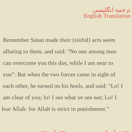
ترجمه انگلیسی
English Translation
Remember
Satan
made
their
(sinful)
acts
seem
alluring
to
them,
and
said:
"No
one
among
men
can
overcome
you
this
day,
while
I
am
near
to
you":
But
when
the
two
forces
came
in
sight
of
each
other,
he
turned
on
his
heels,
and
said:
"Lo!
I
am
clear
of
you;
lo!
I
see
what
ye
see
not;
Lo!
I
fear
Allah:
for
Allah
is
strict
in
punishment
.
"