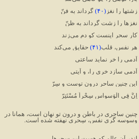
زشتها را نغز
(
۴۰
)
 گرداند به فنّ
نغزها را زشت گرداند به ظنّ
کار سحر اینست کو دم می‌زند
هر نفس، قلب
(
۴۱
)
 حقایق می‌کند
آدمی را خر نماید ساعتی
آدمی سازد خری را، و آیتی
این چنین ساحر درون توست و سِرّ
اِنَّ فِی الْوَسواس سِحْراً مُسْتَتِرّ
چنین ساحری در باطن و درون تو نهان است، همانا در 
وسوسه گری نفس، سِحری نهفته شده است.
اندر آن عالم که هست این سحرها