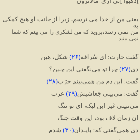
اِذْهَبوا اِنّی اَری' مالاتَرَوْن
یعنی من از خدا می ترسم، زیرا از جانب او هیچ کمکی 
به 
من نمی رسد،
بروید که من لشکری را می بینم که شما 
نمی بینید.
گفت حارث: ای سُراقه
(
۲۶
)
 شکل، هین
دی
(
۲۷
)
 چرا تو می‌نگفتی این چنین؟
گفت: این دم من همی‌بینم حَرَب
(
۲۸
)
گفت: می‌بینی جَعاشیش
(
۲۹
)
 عرب
می‌نبینی غیر این لیک، ای تو ننگ
آن زمان لاف بود، این وقت جنگ
دی همی‌گفتی که: پایندان
(
۳۰
)
 شدم