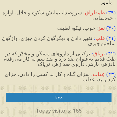
:
مأمور
(
۳۹
)
طُمطراق
:
سروصدا، نمایش شکوه و جلال، آوازه 
، خودنمایی
(
۴۰
)
نغز
:
خوب، نیکو، لطیف
(
۴۱
)
قلب
:
‌ 
تغییر دادن و دیگرگون کردن چیزی، واژگون 
ساختن چیزی
(
۴۲
)
تریاق
:
‌ 
ترکیبی از داروهای مسکّن و مخدّر که در 
طبّ قدیم به
عنوان ضد درد و ضد سم به کار می
رفته، 
پادزهر، پازهر، داروی ضد زهر، تریاک
(
۴۳
)
عِقاب
:
سزای گناه و کار بد کسی را دادن، جزای 
کردار بد، عذاب.
Back
Today visitors: 166