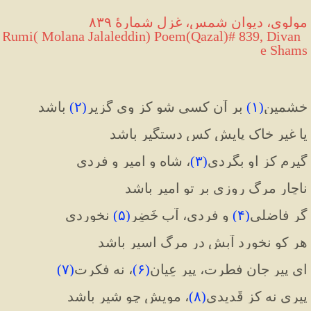
مولوی، دیوان شمس، غزل شمارهٔ ۸۳۹
 Rumi( Molana Jalaleddin) Poem(Qazal)# 839, Divan 
e Shams
خشمین
(
۱
)
 بر آن کسی شو کز وی گزیر
(
۲
)
 باشد
یا غیر خاک پایش کس دستگیر باشد
گیرم کز او بگردی
(
۳
)
، شاه و امیر و فردی
ناچار مرگ روزی بر تو امیر باشد
گر فاضلی
(
۴
)
 و فردی، آب خَضِر
(
۵
)
 نخوردی
هر کو نخورد آبش در مرگ اسیر باشد
ای پیر جان فطرت، پیر عِیان
(
۶
)
، نه فکرت
(
۷
)
پیری نه کز قَدیدی
(
۸
)
، مویش چو شیر باشد