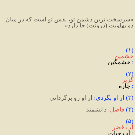
«سرسخت ترين دشمن تو، نفس تو است كه در ميان 
دو پهلویت (درونت) جا دارد»
(۱) 
خشمین
:
 خشمگین
(۲) 
گزیر
:
 چاره
(
۳
)
 از او بگردی
:
 از او رو برگردانی
(
۴
)
فاضل
:
‌ دانشمند
(۵) 
آب خَضِر
:
 آب حیات