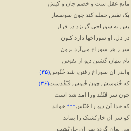
مانع عقل ست و خصم جان و کیش
یک نفس حمله کند چون سوسمار
پس به سوراخی گریزد در فرار
در دل، او سوراخها دارد کنون
سر ز هر سوراخ می‌آرد برون
نام پنهان گشتن دیو از نفوس
واندر آن سوراخ رفتن، شد خُنُوس
(
۳۵
)
که خُنوسش چون خُنوس قُنْفُذست
(
۳۶
)
چون سر قُنْفُذ ورا آمد شد است
که خدا آن دیو را خَنّاس
***
خواند
کو سر آن خارپُشتک را بماند
می نهان گردد سر آن خارپُشت