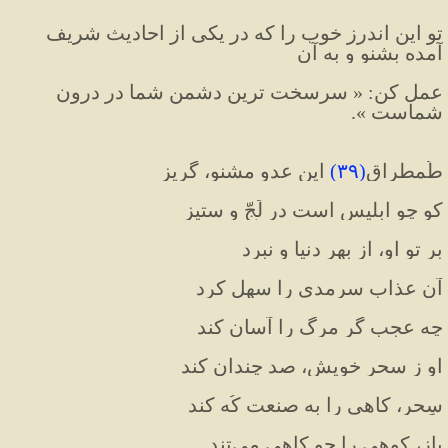
تو این اندرز خوب را که در یکی از احادیث شریف 
آمده بشنو و به آن
عمل کن: « سرسخت ترین دشمن شما در درون 
شماست ».
طُمطراق
(
۳۹
)
 این عدو مشنو، گریز
کو چو ابلیس است در لَجّ و ستیز
بر تو او، از بهر دنیا و نبرد
آن عذاب سرمدی را سهل کرد
چه عجب گر مرگ را آسان کند
او ز سحر خویش، صد چندان کند
سِحر، کاهی را به صنعت کُه کند
باز، کوهی را چو کاهی می‌تند