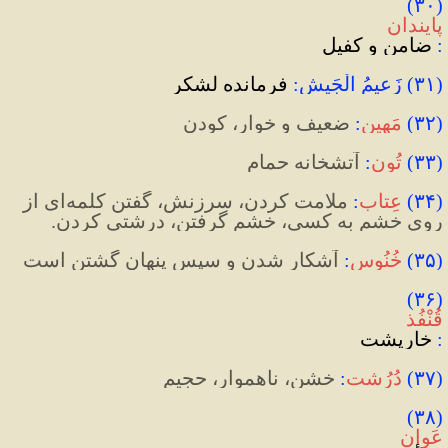
(۳۰) 
پایندان
:
 ضامن و کفیل
(۳۱) زَعیمُ الْجَیش:
 فرمانده لشکر
(
۳۲
)
مَهین
:
 ضعیف و خوار، کودن
(
۳۳
)
تُون
:
 آتشخانه حمام
(
۳۴
)
عِتاب
:
ملامت کردن، سرزنش، گفتن کلمه
ای از 
روی خشم به کسی، خشم گرفتن، درشتی کردن.
(
۳۵
)
خُنُوس
:
 آشکار شدن و سپس پنهان گشتن است
(۳۶) 
قُنْفُذ
:
 خارپشت
(
۳۷
)
دُرُشت
:
‌ خشن، ناهموار، حجیم
(۳۸) 
عَوان