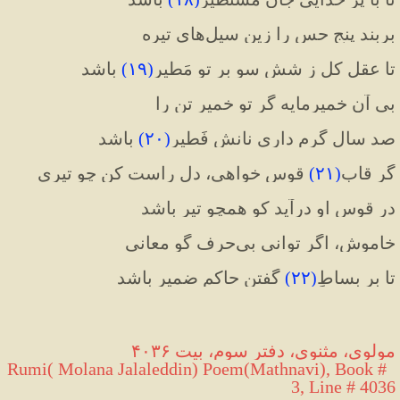
بربند پنج حس را زین سیل‌های تیره
تا عقل کل ز شش سو بر تو مَطیر
(
۱۹
)
 باشد
بی آن خمیرمایه گر تو خمیر تن را
صد سال گرم داری نانش فَطیر
(
۲۰
)
 باشد
گر قاب
(
۲۱
)
 قوس خواهی، دل راست کن چو تیری
در قوس او درآید کو همچو تیر باشد
خاموش، اگر توانی بی‌حرف گو معانی
تا بر بساطِ
(
۲۲
)
 گفتن حاکم ضمیر باشد 
مولوی، مثنوی، دفتر سوم، بیت ۴۰۳۶
 Rumi( Molana Jalaleddin) Poem(Mathnavi), Book # 
3, Line # 4036