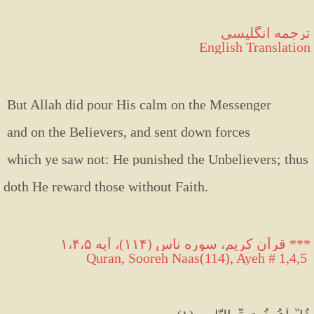
ترجمه انگلیسی
English Translation
But
Allah
did
pour
His
calm
on
the
Messenger
and
on
the
Believers,
and
sent
down
forces
which
ye
saw
not:
He
punished
the
Unbelievers;
thus
doth
He
reward
those
without
Faith
.
*
**
 قرآن کریم، سوره ناس (۱۱۴)، آیه ۱،۴،۵
 Quran, Sooreh Naas(114), Ayeh # 1,4,5