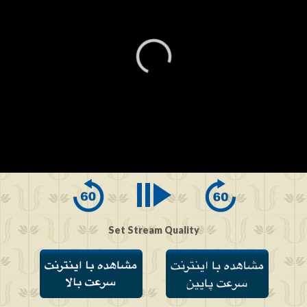
0
seconds
of
0
seconds
Set Stream Quality