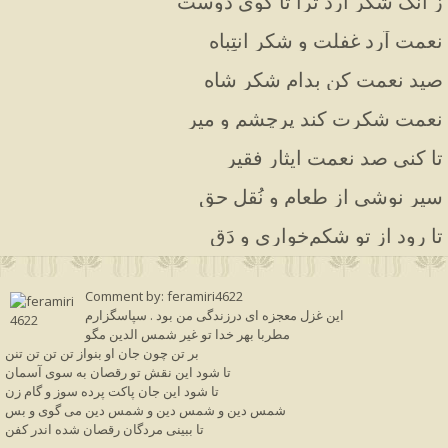
ز آنک شکر آرد ترا تا کوی دوست
نعمت آرد غفلت و شکر انتِباه
صید نعمت کن بدامِ شکر شاه
نعمت شکرت کند پرچشم و میر
تا کنی صد نعمت ایثار فقیر
سیر نوشی از طعام و نُقل حق
تا رود از تو شکم‌خواری و دَق
Comment by: feramiri4622
این غزل معجزه ای درزندگی من بود . سپاسگزارم
مطربا بهر خدا تو غیر شمس الدین مگو
بر تن چون جان او بنواز تن تن تن تنن
تا شود این نقش تو رقصان به سوی آسمان
تا شود این جان پاکت پرده سوز و گام زن
شمس دین و شمس دین و شمس دین می گوی و بس
تا ببینی مردگان رقصان شده اندر کفن