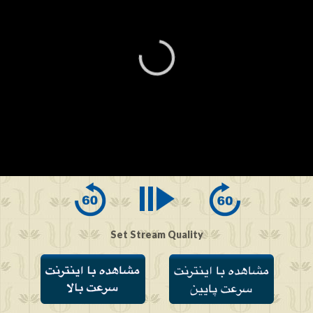
0
seconds
of
0
seconds
Set Stream Quality