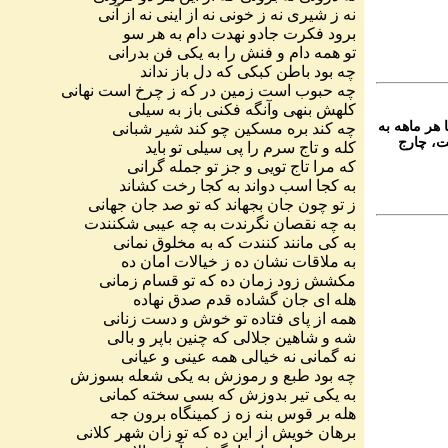
نه
ز
شیری
نه
ز
خونی
نه
از
اینی
نه
از
آنی
برود
فکرت
جادو
نهدت
دام
به
هر
سو
تو
همه
دام
و
فنش
را
به
یکی
فن
بدرانی
چه
بود
باطن
کبکی
که
دل
باز
نداند
چه
حبوب
است
زمین
در
که
ز
چرخ
است
نهانی
کلهش
بنهی
وآنگه
فکنی
باز
به
سیلی
 هر ماهه به
چه
کند
بره
مسکین
چو
کند
شیر
شبانی
ت، چارج
کله
و
تاج
سرم
را
پی
سیلی
تو
باید
که
مرا
تاج
تویی
و
جز
تو
جمله
گرانی
به
کجا
اسب
دواند
به
کجا
رخت
کشاند
ز
تو
چون
جان
بجهاند
که
تو
صد
جان
جهانی
به
چه
نقصان
نگرندت
به
چه
عیبی
شکنندت
به
کی
مانند
کنندت
که
به
مخلوق
نمانی
به
ملاقات
نشان
ده
ز
خیالات
امان
ده
مکشش
زود
زمان
ده
که
تو
قسام
زمانی
هله
ای
جان
گشاده
قدم
صدق
نهاده
همه
از
پای
فتاده
تو
خوش
و
دست
زنانی
شه
و
شاهین
جلالی
که
چنین
باپر
و
بالی
نه
گمانی
نه
خیالی
همه
عینی
و
عیانی
چه
بود
طبع
و
رموزش
به
یکی
شعله
بسوزش
به
یکی
تیر
بدوزش
که
بسی
سخته
کمانی
هله
بر
قوس
بنه
زه
ز
کمینگاه
برون
جه
برهان
خویش
از
این
ده
که
تو
زان
شهر
کلانی