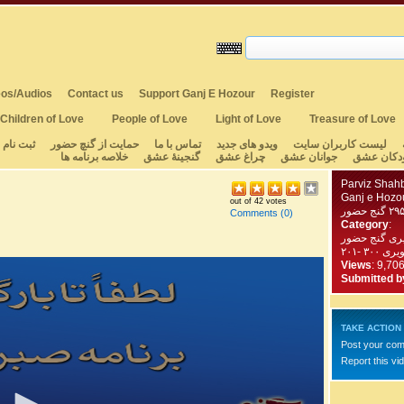
os/Audios
Contact us
Support Ganj E Hozour
Register
Children of Love
People of Love
Light of Love
Treasure of Love
لیست کاربران سایت
ویدو های جدید
تماس با ما
حمایت از گنچ حضور
ثبت نام
دکان عشق
جوانان عشق
چراغ عشق
گنجینهٔ عشق
خلاصه برنامه ها
Parviz Shah
Ganj e Hozo
out of 42 votes
Comments
(0)
Category
:
یری گنج حضور
Views
: 9,70
Submitted b
TAKE ACTION
Post your co
Report this vi