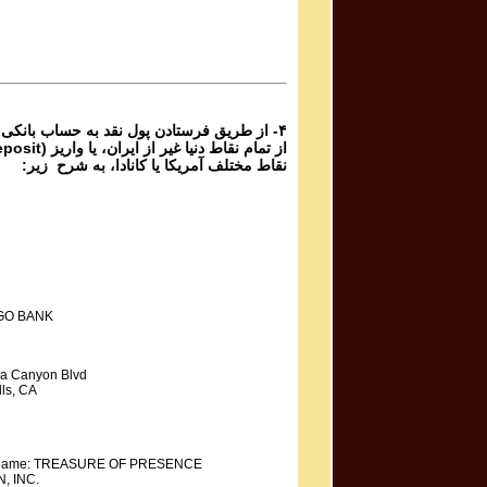
برنامه شماره ۲۷۷ گنج حضور
Parviz Shahbazi
Ganj e Hozour Program #274
برنامه شماره ۲۷۴ گنج حضور
۴- از طریق فرستادن پول نقد به حساب بانکی
نقاط مختلف آمریکا یا کانادا، به شرح زیر:
GO BANK
a Canyon Blvd
ls, CA
y Name: TREASURE OF PRESENCE
, INC.