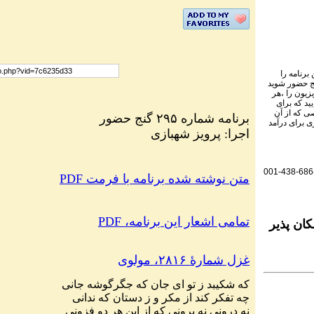
برنامه را
نج حضور شوید
یزیون را ،هر
ید که برای
ی که از آن
برنامه شماره ۲۹۵ گنج حضور
ی برای درآمد
اجرا: پرویز شهبازی
001-438-686
PDF متن نوشته شده برنامه با فرمت
PDF ،تمامی اشعار این برنامه
ان پذیر
غزل شمارهٔ ۲۸۱۶، مولوی
که
شکیبد
ز
تو
ای
جان
که
جگرگوشه
جانی
چه
تفکر
کند
از
مکر
و
ز
دستان
که
ندانی
نه
درونی
نه
برونی
که
از
این
هر
دو
فزونی