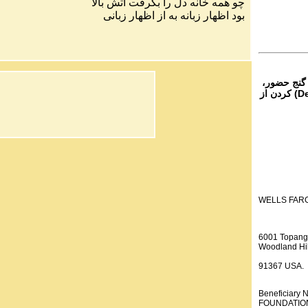
چو
همه
خانه
دل
را
بگرفت
آتش
بالا
بود
اظهار
زبانه
به
از
اظهار
زبانی
 گنج حضور،
از تمام نقاط دنیا غیر از ایران، یا واریز (Deposit) کردن از
WELLS FAR
6001 Topang
Woodland Hil
91367 USA.
Beneficiar
FOUNDATION