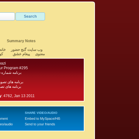
Summary Notes
وب سایت گنج حضور
خانه
معنوی
پیغام عشق
کو
bazi
ur Program #295
برنامه شماره ۲۹۵ گنج حضور
برنامه های تصو
برنامه های تصویری ۳۰۰ -۲۰۱
6
y
:
4762, Jan 13 2011
SHARE VIDEO/AUDIO
mment
Embed to MySpace/Hi5
deo/audio
Send to your friends