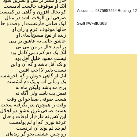
خار
و
نشتر
نرگس
و
نسرین
شود
آنک
او
موقوف
حالست
آدمیست
Account #: 9375957264 Routing: 1
کو
بحال
افزون
و
گاهی
در
کمیست
صوفی
ابن
الوقت
باشد
در
منال
لیک
صافی
فارغست
از
وقت
و
حا
Swift #WFBIUS6S
حالها
موقوف
عزم
و
رای
او
زنده
از
نفخ
مسیح
آسای
او
عاشق
حالی
نه
عاشق
بر
منی
بر
امید
حال
بر
من
می
تنی
آنک
یک
دم
کم
دمی
کامل
بود
نیست
معبود
خلیل
آفل
بود
وانک
آفل
باشد
و
گه
آن
و
این
نیست
دلبر
لا
احب
افلین
آنک
او
گاهی
خوش
و
گه
ناخوشست
یک
زمانی
آب
و
یک
دم
آتشست
برج
مه
باشد
ولیکن
ماه
نه
نقش
بت
باشد
ولی
آگاه
نه
هست
صوفی
صفاجو
ابن
وقت
وقت
را
همچون
پدر
بگرفته
سخت
هست
صافی
غرق
عشق
ذوالجلال
ابن
کس
نه
فارغ
از
اوقات
و
حال
غرقهٔ
نوری
که
او
لم
یولدست
لم
یلد
لم
یولد
آن
ایزدست
رو
چنین
عشقی
بجو
گر
زنده
ای