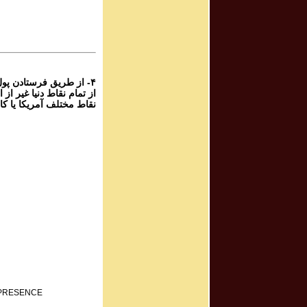
برنامه صوتی ش
rogram # 215
برنامه صوتی ش
۴- از طریق فرستادن پو
نقاط مختلف آمریکا یا کا
F PRESENCE