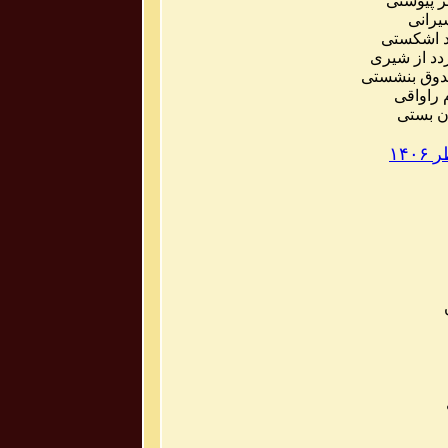
ر
پیوستی
یرانی
اشکستی
دد
از
شیری
وق
بنشستی
راواقی
ن
بستی
ر
۱۴۰۶