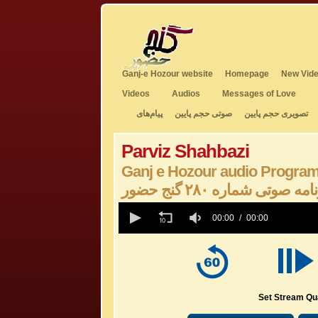
Ganj-e Hozour website
Homepage
New Vide
Videos
Audios
Messages of Love
تصویری حجم پایین
صوتی حجم پایین
پیام‌های
Parviz Shahbazi
Ganj e Hozour audio Progra
امه صوتی شماره ۲۸۰ گنج حضور
0
seconds
00:00
00:00
of
0
seconds
Volume
50%
Set Stream Qua