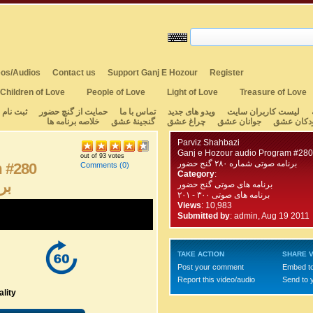
os/Audios
Contact us
Support Ganj E Hozour
Register
Children of Love
People of Love
Light of Love
Treasure of Love
لیست کاربران سایت
ویدو های جدید
تماس با ما
حمایت از گنچ حضور
ثبت نام
دکان عشق
جوانان عشق
چراغ عشق
گنجینهٔ عشق
خلاصه برنامه ها
Parviz Shahbazi
Ganj e Hozour audio Program #280
out of 93 votes
برنامه صوتی شماره ۲۸۰ گنج حضور
m #280
Comments
(0)
Category
:
برن
برنامه های صوتی گنج حضور
برنامه های صوتی ۳۰۰ - ۲۰۱
Views
: 10,983
Submitted by
:
admin, Aug 19 2011
TAKE ACTION
SHARE V
Post your comment
Embed t
Report this video/audio
Send to 
lity