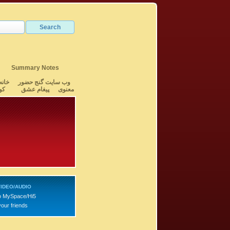
Summary Notes
وب سایت گنج حضور
خانه
معنوی
پیغام عشق
کو
IDEO/AUDIO
o MySpace/Hi5
your friends