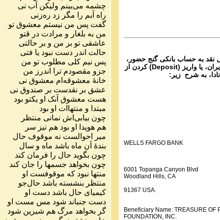
ماره ۲۱۴ گنج حضور
چشمه
می
بینم
ولیکن
آب
نی
راه
آبم
را
مگر
زد
ره
زنی
Parviz Shahbazi
گفت
پس
من
نیستم
معشوق
تو
Ganj e Hozour audio P
من
به
بلغار
و
مرادت
در
قتو
ماره ۲۱۵ گنج حضور
عاشقی
تو
بر
من
و
بر
حالتی
حالت
اندر
دست
نبود
یا
فتی
ل نقد به حساب بانکی گنج حضور،
پس
نیم
کلی
مطلوب
تو
من
از تمام نقاط دنیا غیر از ایران، یا واریز (Deposit) کردن از
جزو
مقصودم
ترا
اندرز
من
نادا، به شرح زیر:
خانهٔ
معشوقه
ام
معشوق
نی
عشق
بر
نقدست
بر
صندوق
نی
هست
معشوق
آنک
او
یکتو
بود
مبتدا
و
منتهاات
او
بود
چون
بیابی
اش
نمانی
منتظر
هم
هویدا
او
بود
هم
نیز
سر
میر
احوالست
نه
موقوف
حال
WELLS FARGO BANK
بندهٔ
آن
ماه
باشد
ماه
و
سال
چون
بگوید
حال
را
فرمان
کند
چون
بخواهد
جسمها
را
جان
کند
6001 Topanga Canyon Blvd
منتها
نبود
که
موقوفست
او
Woodland Hills, CA
منتظر
بنشسته
باشد
حال
جو
91367 USA.
کیمیای
حال
باشد
دست
او
دست
جنباند
شود
مس
مست
او
Beneficiary Name: TREASURE O
گر
بخواهد
مرگ
هم
شیرین
شود
FOUNDATION, INC.