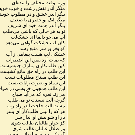
ورنه
وقت
مختلف
را
بنده
ای
منگر
اندر
نقش
زشت
و
خوب
خوی
بنگر
اندر
عشق
و
در
مطلوب
خوی
منگر
آنک
تو
حقیری
یا
ضعیف
بنگر
اندر
همت
خود
ای
شریف
تو
به
هر
حالی
که
باشی
می
طلب
آب
می
جو
دایما
ای
خشک
لب
کان
لب
خشکت
گواهی
می
دهد
کو
بخر
بر
سر
منبع
رسد
خشکی
لب
هست
پیغامی
ز
آب
که
بمات
آرد
یقین
این
اضطراب
کین
طلب
کاری
مبارک
جنبشیست
این
طلب
در
راه
حق
مانع
کشیست
این
طلب
مفتاح
مطلوبات
تست
این
سپاه
و
نصرت
رایات
تست
این
طلب
همچون
خروسی
در
صیاح
می
زند
نعره
که
می
آید
صباح
گرچه
آلت
نیستت
تو
می
طلب
نیست
آلت
حاجت
اندر
راه
رب
هر
که
را
بینی
طلب
کار
ای
پسر
یار
او
شو
پیش
او
انداز
سر
کز
جوار
طالبان
طالب
شوی
وز
ظلال
غالبان
غالب
شوی
گر
یکی
موری
سلیمانی
بجست