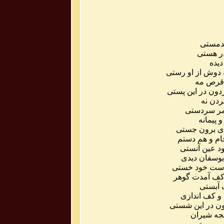
دمستی
ر
هستی
دیده
دوش
از
او
رستی
قرص
مه
دون
در
این
پستی
ردن
نه
ر
سردستی
و
پیمانه
ی
برون
جستی
ام
و
هم
دستم
د
عین
آنستی
یوسفان
دیدی
ست
خود
خستی
ف
آمدت
گوهر
آبستی
و
کف
اندازی
ن
در
این
شستی
جه
شیران