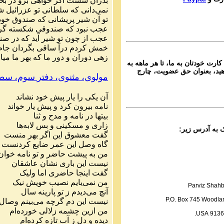
بدران
شست
اگر
خواهی
برو
در
بح
Ganj e Hozour audio P
نمی
دانی
که
سلطانی
تو
عزرائیل
ش
ماره ۲۰۸ گنج حضور
تو
آن
شیر
پریشانی
که
صندوق
خود
عجب
نبود
که
صندوقی
شکسته
گر
Parviz Shahbazi
عجب
از
چون
تو
شیر
آید
که
در
صند
Ganj e Hozour audio P
خمش
کردم
درآ
ساقی
بگردان
جام
ماره ۲۰۹ گنج حضور
زهی
دوران
و
دور
ما
که
بهر
ما
میا
کارت خودتان به ما، تا هر ماهه به
Parviz Shahbazi
ید، بعنوان حق عضویت، چارج
Ganj e Hozour audio P
مولوی،
مثنوی،
دفتر
سوم،
سط
ماره ۲۱۰ گنج حضور
آن
یکی
را
یار
پیش
خود
نشاند
Parviz Shahbazi
نامه
بیرون
کرد
و
پیش
یار
خواند
Ganj e Hozour audio P
بیتها
در
نامه
و
مدح
و
ثنا
ماره ۲۱۱ گنج حضور
زاری
و
مسکینی
و
بس
لابه
ها
گفت
معشوق
این
اگر
بهر
منست
Parviz Shahbazi
گاه
وصل
این
عمر
ضایع
کردنست
Ganj e Hozour audio P
من
به
پیشت
حاضر
و
تو
نامه
خوان
ماره ۲۱۲ گنج حضور
نیست
این
باری
نشان
عاشقان
Parviz Shahbazi
گفت
اینجا
حاضری
اما
ولیک
Ganj e Hozour audio P
من
نمی
یایم
نصیب
خویش
نیک
Parviz Shahb
ماره ۲۱۳ گنج حضور
آنچ
می
دیدم
ز
تو
پارینه
سال
P.O. Box 745 Woodlan
نیست
این
دم
گرچه
می
بینم
وصال
Parviz Shahbazi
من
ازین
چشمه
زلالی
خورده
ام
91365 US
Ganj e Hozour audio P
دیده
و
دل
ز
آب
تازه
کرده
ام