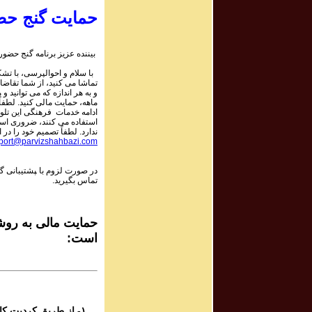
حمایت گنج حض
rogram # 201
برنامه صوتی ش
بیننده عزیز برنامه گنج حضور:
با سلام و احوالپرسی، با تشکر
rogram # 202
تماشا می کنید، از شما تقاضا
برنامه صوتی ش
و به هر اندازه که می توانید و 
ماهه، حمایت مالی کنید. لطفاً 
ادامه خدمات فرهنگی این تلو
استفاده می کنند، ضروری است.
rogram # 203
ندارد. لطفاً تصمیم خود را در ا
برنامه صوتی ش
port@parvizshahbazi.com
در صورت لزوم با ‍پشتیبانی 
rogram # 204
تماس بگیرید.
برنامه صوتی ش
rogram # 205
حمایت مالی به روشه
برنامه صوتی ش
است:
rogram # 206
برنامه صوتی ش
۱- از طریق کردیت کارت و