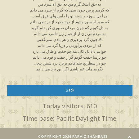
به حق اشک گرم من به حق آه سرد من
که گرمم پرس چون بینی که گرم از سرد می دانم
مرا دل سوزد و سینه تو را دامن ولی فرق است
که سوز از سوز و دود از دود و درد از درد می دانم
به دل گویم که چون مردان صبوری کن دلم گوید
نه مردم نی زن ار از غم ز زن تا مرد می دانم
دلا چون گرد برخیزی ز هر بادی نمی‌گفتی
که از مردی برآوردن ز دریا گرد می دانم
جوابم داد دل کان مه چو جفت و طاق می بازد
چو ترسا جفت گویم گر ز جفت و فرد می دانم
چو در شطرنج شد قایم بریزد نرد شش پنجی
بگویم مات غم باشم اگر این نرد می دانم
Back
Today visitors: 610
Time base: Pacific Daylight Time
COPYRIGHT 2026 PARVIZ SHAHBAZI