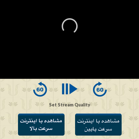
0
seconds
of
0
seconds
Set Stream Quality