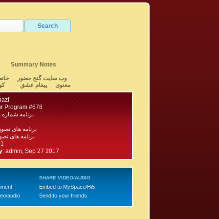
Summary Notes
وب سایت گنج حضور
خانه
معنوی
پیغام عشق
کو
bazi
r Program #678
برنامه شماره ۶۷۸ گنج حضور
برنامه های تصو
برنامه های تصویری ۷۰۰
01
y
:
admin, Sep 27 2017
SHARE VIDEO/AUDIO
mment
Embed to MySpace/Hi5
deo/audio
Send to your friends