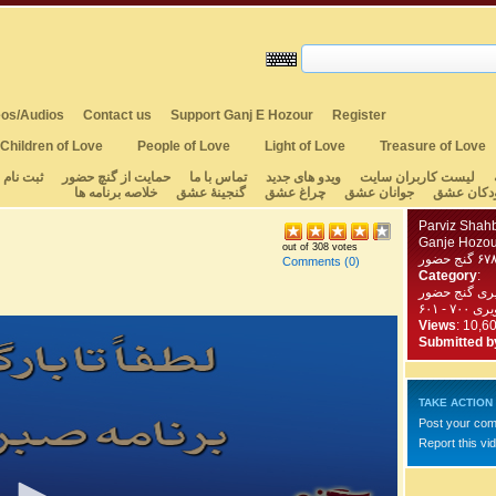
os/Audios
Contact us
Support Ganj E Hozour
Register
Children of Love
People of Love
Light of Love
Treasure of Love
لیست کاربران سایت
ویدو های جدید
تماس با ما
حمایت از گنچ حضور
ثبت نام
دکان عشق
جوانان عشق
چراغ عشق
گنجینهٔ عشق
خلاصه برنامه ها
Parviz Shah
Ganje Hozou
out of 308 votes
Comments
(0)
Category
:
یری گنج حضور
 - ۶۰۱
Views
: 10,6
Submitted b
TAKE ACTION
Post your co
Report this vi