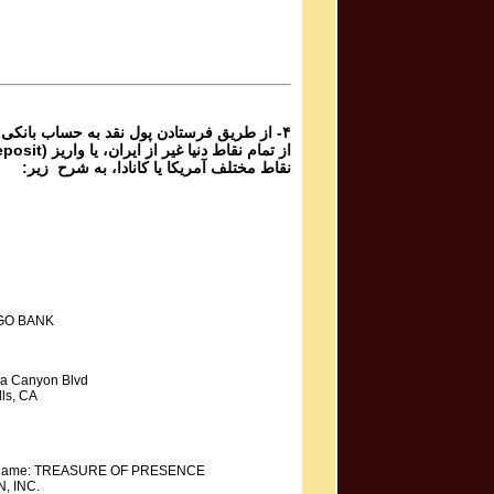
برنامه شماره ۶۸۲ گنج حضور
Parviz Shahbazi
Ganje Hozour Program #681
برنامه شماره ۶۸۱ گنج حضور
۴- از طریق فرستادن پول نقد به حساب بانکی
نقاط مختلف آمریکا یا کانادا، به شرح زیر:
GO BANK
a Canyon Blvd
ls, CA
y Name: TREASURE OF PRESENCE
, INC.