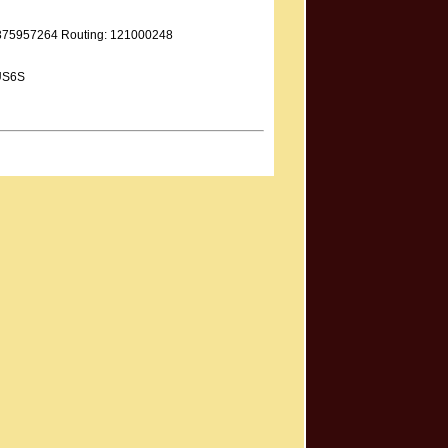
9375957264 Routing: 121000248
US6S