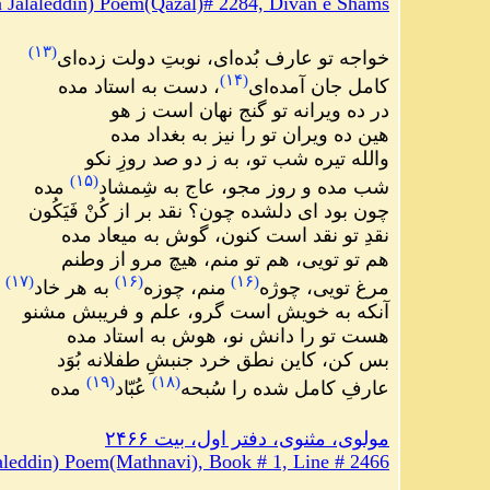
Jalaleddin) Poem(Qazal)# 2284, Divan e Shams
)
۱۳
(
خواجه تو عارف بُده‌ای، نوبتِ دولت زده‌ای
)
۱۴
(
کامل جان آمده‌ای
، دست به استاد مده
در ده ویرانه تو گنج نهان است ز هو
هین ده ویران تو را نیز به بغداد مده
والله تیره شب تو، به ز دو صد روزِ نکو
)
۱۵
(
شب مده و روز مجو، عاج به شِمشاد
مده
چون بود ای دلشده چون؟ نقد بر از کُنْ فَیَکُون
نقدِ تو نقد است کنون، گوش به میعاد مده
هم تو تویی، هم تو منم، هیچ مرو از وطنم
)
۱۷
(
)
۱۶
(
)
۱۶
(
مرغ تویی، چوژه
منم، چوزه
به هر خاد
م
آنکه به خویش است گرو، علم و فریبش مشنو
هست تو را دانش نو، هوش به استاد مده
بس کن، کاین نطق خرد جنبشِ طفلانه بُوَد
)
۱۹
(
)
۱۸
(
عارفِ کامل شده را سُبحه
عُبّاد
مده
مولوی، مثنوی، دفتر اول، بیت ۲۴۶۶
leddin) Poem(Mathnavi), Book # 1, Line # 2466