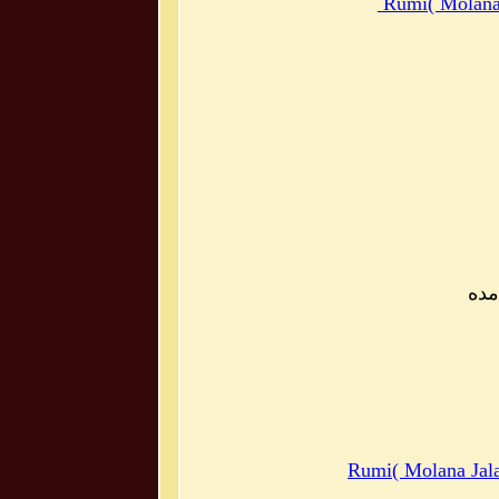
Rumi( Molana 
ده
Rumi( Molana Jala