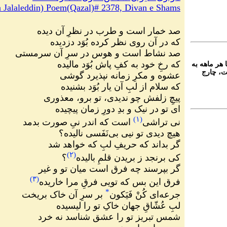
Jalaleddin) Poem(Qazal)# 2378, Divan e Shams
صد خمار است و طرب در نظرِ آن دیده
که در آن روی نظر کرده بُوَد دزدیده
صد نشاط است و هوس در سرِ آن سرمستی
که رخِ خود به کفِ پاش بُوَد مالیده
 هر ماهه به
ت، چارج
عشوه و مکرِ زمانه نپذیرد گوشی
که سلام از لبِ آن یار بُوَد بشنیده
پیچِ زلفش چو ندیدی، تو برو، معذوری
ای تو در نیک و بدِ دورِ زمان پیچیده
)
۱
(
نی تراشی
است که اندر نیِ صورت بدمد
هیچ دیدی تو نیی بی‌نَفَسی نالیده؟
گر بداند که حریفِ لبِ که خواهد شد
)
۲
(
کی برنجد ز بریدن قلمِ بالیده
؟
گر بپرسند چه فرق است میان تو و غیر
)
۳
(
فرق این بس که تویی فرقِ مرا خاریده
*
جرعه‌ای کُنْ فَیَکون
بر سرِ آن خاک بریخت
لبِ عُشّاقِ جهان خاکِ تو را لیسیده
شمس تبریز تو را عشق شناسد نه خرد