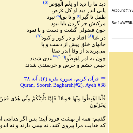
)
۵
(
دید ما را دید او نِعْمَ الْعِوَض
یابی اندر دید او کل غَرَض
Account #: 
طفل تا گیرا
و تا پویا
نبود
)
۷
(
)
۶
(
مرکبش جز گردن بابا نبود
Swift #WFBI
چون فضولی گشت و دست و پا نمود
)
۹
(
)
۸
(
در عَنا
افتاد و در کور و کبود
جانهای خلق پیش از دست و پا
می‌پریدند از وفا اندر صفا
**
)
۱۰
(
چون به امر اِهْبِطُوا
بندی شدند
حبس خشم و حرص و خرسندی شدند
**
قرآن کریم، سوره بقره (۲)، آیه ۳۸
Quran, Sooreh Baghareh(#2), Ayeh #38
قُلْنَا اهْبِطُوا مِنْهَا جَمِيعًا ۖ فَإِمَّا يَأْتِيَنَّكُمْ مِنِّي هُدًى فَمَ
يَحْزَنُونَ
گفتيم: همه از بهشت فرود آیید؛ پس اگر هدایتی ا
كه
هدایت مرا پيروى كنند، نه بیمی دارند و نه اندو