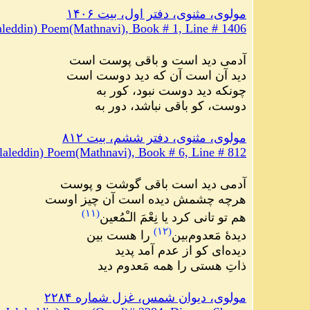
مولوی، مثنوی، دفتر اول، بیت ۱۴۰۶
leddin) Poem(Mathnavi), Book # 1, Line # 1406
آدمی دید است و باقی پوست است
دید آن است آن که دید دوست است
چونکه دید دوست نبود، کور به
دوست، کو باقی نباشد، دور به
مولوی، مثنوی، دفتر ششم، بیت ۸۱۲
aleddin) Poem(Mathnavi), Book # 6, Line # 812
آدمی دید است باقی گوشت و پوست
هرچه چشمش دیده است آن چیز اوست
)
۱۱
(
هم تو تانی کرد یا نِعْمَ الـْمُعین
)
۱۲
(
دیدهٔ مَعدوم‌بین
را هست بین
دیده‌ای کو از عدم آمد پدید
ذاتِ هستی را همه مَعدوم دید
مولوی، دیوان شمس، غزل شماره ۲۲۸۴