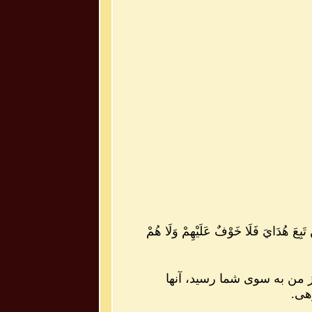
نْ تَبِعَ هُدَايَ فَلَا خَوْفٌ عَلَيْهِمْ وَلَا هُمْ
ز من به سوی شما رسید، آنها
هی.