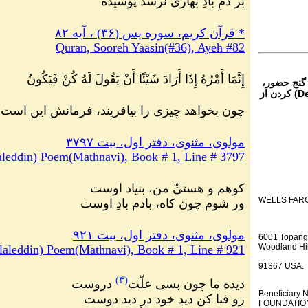
بر دمِ بادِ بهاری نرسد پوسیده
*
قرآن کریم، سوره يس (٣۶) ، آیه ۸۲
Quran, Sooreh Yaasin(#36), Ayeh #82
إِنَّمَا أَمْرُهُ إِذَا أَرَادَ شَيْئًا أَنْ يَقُولَ لَهُ كُنْ فَيَكُونُ
 گنج حضور،
از تمام نقاط دنیا غیر از ایران، یا واریز (Deposit) کردن از
چون بخواهد چیزی را بیافریند، فرمانش این است
مولوی، مثنوی، دفتر اول، بیت ۳۷۹۷
leddin) Poem(Mathnavi), Book # 1, Line # 3797
کوهم و هستیِّ من، بنیاد اوست
WELLS FAR
ور شوم چون کاه، بادم بادِ اوست
مولوی، مثنوی، دفتر اول، بیت ۹۲۱
6001 Topang
Woodland Hil
aleddin) Poem(Mathnavi), Book # 1, Line # 921
91367 USA.
)
۴
(
دیده ما چون بسی علّت
دروست
Beneficiar
رو فنا کن دید خود در دید دوست
FOUNDATION