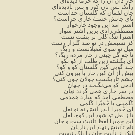
خار دان آن را که خرما دیده‌ای
زانک بس نان کور و بس نادیده‌ای
جان لقمان که گلستان خداست
پای جانش خستهٔ خاری چراست
؟
اشتر آمد این وجود خارخوار
مصطفی‌زادی برین اشتر سوار
اشترا تنگ گُلی بر پشت تست
کز نسیمش در تو صد گلزار رست
میل تو سوی مُغیلانست و ریگ
تا چه گل چینی ز خار مرده ریگ؟
ای بگشته زین طلب از کو بکو
چند گویی کین گلستان کو و کو؟
پیش از آن کین خار پا بیرون کنی
چشم تاریکست جولان چون کنی؟
آدمی کو می‌نگنجد در جهان
در سر خاری همی گردد نهان
مصطفی آمد که سازد همدمی
کَلِّمینی یا حُمَیْرا کَلِّمی
ای حُمیرا اندر آتش نِه تو نعل
تا ز نعل تو شود این کوه، لعل
این حمیرا لفظ تأنیث ست و جان
نام تأنیثش نهند این تازیان
لیک از تأنیث جان را باک نیست