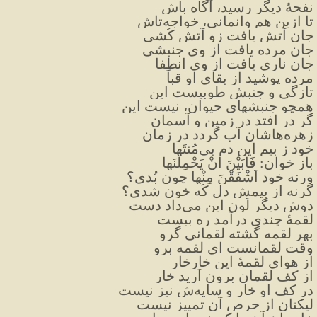
نفحهٔ دیگر رسید، آگاه باش
تا ازین هم وانمانی، خواجه‌تاش
جان آتش یافت زو آتش کُشی
جان مرده یافت از وی جنبشی
جان ناری یافت از وی انطِفا
مرده پوشید از بقای او قبا
تازگی و جنبش طوبیست این
همچو جنبشهای حیوان، نیست این
گر در افتد در زمین و آسمان
زهره‌هاشان آب گردد در زمان
خود ز بیم این دم بی‌مُنتَها
باز خوان: فَأبَیْنَ أنْ یَحْمِلْنَها
ورنه خود اَشْفَقْنَ مِنْها چون بُدی؟
گرنه از بیمش دل کُه خون شدی؟
دوش دیگر لَون این می‌داد دست
لقمهٔ چندی درآمد ره ببست
بهر لقمه گشته لقمانی گرو
وقت لقمانست ای لقمه برو
از هوای لقمهٔ این خارخار
از کف لقمان برون آرید خار
در کف او خار و سایه‌ش نیز نیست
لیکتان از حرص آن تمییز نیست