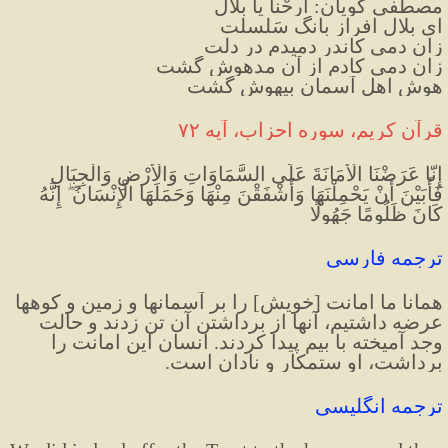
مصطفی گویان: اَرِحْنا یا بِلال
ای بلال افراز بانگ سَلسلت
زان دمی کاندر دمیدم در دلت
زان دمی کادم از آن مدهوش گشت
هوش اهل آسمان بیهوش گشت
قرآن کریم، سوره احزاب، آیه ۷۲
إِنَّا عَرَضْنَا الْأَمَانَةَ عَلَى السَّمَاوَاتِ وَالْأَرْضِ وَالْجِبَالِ 
فَأَبَيْنَ أَنْ يَحْمِلْنَهَا وَأَشْفَقْنَ مِنْهَا وَحَمَلَهَا الْإِنْسَانُ ۖ إِنَّهُ 
كَانَ ظَلُومًا جَهُولًا
ترجمه فارسی
همانا ما امانت
] 
خويش
[
 را بر آسمانها و زمين و كوهها 
عرضه داشتيم، آنها از برداشتن آن تن زدند و حالت 
وجد آميخته با بيم پیدا کردند. انسان این امانت را 
برداشت، او ستمکار و نادان است.
ترجمه انگلیسی