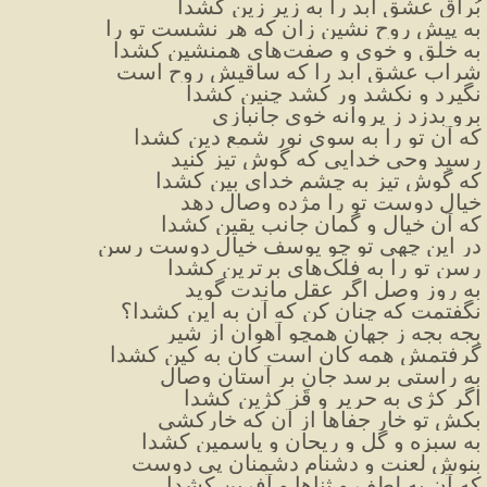
بُراق عشق ابد را به زیر زین کشدا
به پیش روح نشین زان که هر نشست تو را
به خلق و خوی و صفت‌های همنشین کشدا
شراب عشق ابد را که ساقیش روح است
نگیرد و نکشد ور کشد چنین کشدا
برو بدزد ز پروانه خوی جانبازی
که آن تو را به سوی نور شمع دین کشدا
رسید وحی خدایی که گوش تیز کنید
که گوش تیز به چشم خدای بین کشدا
خیال دوست تو را مژده وصال دهد
که آن خیال و گمان جانب یقین کشدا
در این چهی تو چو یوسف خیال دوست رسن
رسن تو را به فلک‌های برترین کشدا
به روز وصل اگر عقل ماندت گوید
نگفتمت که چنان کن که آن به این کشدا؟
بجه بجه ز جهان همچو آهوان از شیر
گرفتمش همه کان است کان به کین کشدا
به راستی برسد جان بر آستان وصال
اگر کژی به حریر و قَز کژین کشدا
بکش تو خار جفاها از آن که خارکشی
به سبزه و گل و ریحان و یاسمین کشدا
بنوش لعنت و دشنام دشمنان پی دوست
که آن به لطف و ثناها و آفرین کشدا