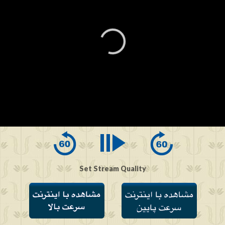
0
seconds
of
0
seconds
Set Stream Quality