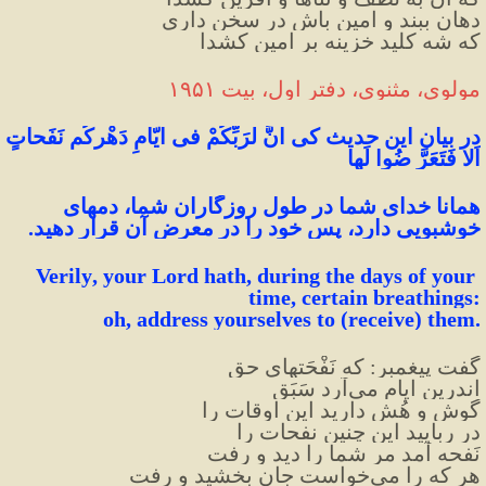
دهان ببند و امین باش در سخن داری
که شه کلید خزینه بر امین کشدا
مولوی، مثنوی، دفتر 
اول
، بیت ۱۹۵۱
در بیان این حدیث کی انَّ لرَبِّکُمْ فی ایّامِ دَهْرکُم نَفَحاتٍ 
اَلا فَتَعَرَّ ضُوا لَها
همانا
خدای
شما در طول روزگاران شما، دمهای 
خوشبویی دارد، پس خود را در معرض آن قرار دهید.
Verily
,
your
Lord
hath
,
 during the days of your 
time
,
 certain breathings
:
oh
,
 address yourselves to 
(
receive
)
 them
.
گفت پیغمبر: که نَفْحَتهای حق
اندرین ایام می‌آرد سَبَق
گوش و هُش دارید این اوقات را
در ربایید این چنین نفحات را
نَفحه آمد مر شما را دید و رفت
هر که را می‌خواست جان بخشید و رفت