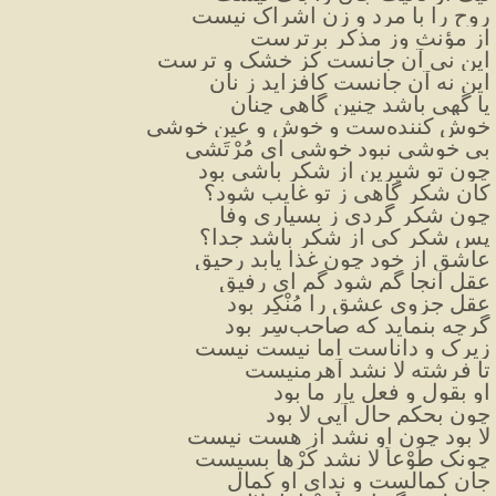
روح را با مرد و زن اشراک نیست
از مؤنث وز مذکر برترست
این نی آن جانست کز خشک و ترست
این نه آن جانست کافزاید ز نان
یا گهی باشد چنین گاهی چنان
خوش کننده‌ست و خوش و عین خوشی
بی خوشی نبود خوشی ای مُرْتَشی
چون تو شیرین از شکر باشی بود
کان شکر گاهی ز تو غایب شود؟
چون شکر گردی ز بسياری وفا
پس شکر کی از شکر باشد جدا؟
عاشق از خود چون غذا یابد رحیق
عقل آنجا گم شود گم ای رفیق
عقل جزوی عشق را مُنْکِر بود
گرچه بنماید که صاحب‌سِر بود
زیرک و داناست اما نیست نیست
تا فرشته لا نشد آهرمنیست
او بقول و فعل یار ما بود
چون بحکم حال آیی لا بود
لا بود چون او نشد از هست نیست
چونک طَوْعاً لا نشد کُرْها بسیست
جان کمالست و ندای او کمال