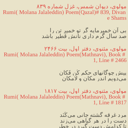
مولوی، دیوان شمس، غزل شماره ۸۳۹
 Rumi( Molana Jalaleddin) Poem(Qazal)# 839, Divan 
e Shams
بی آن خمیرمایه گر تو خمیر تن را
صد سال گرم داری نانش فَطیر باشد
مولوی، مثنوی، دفتر اول، بیت ۲۴۶۶
Rumi( Molana Jalaleddin) Poem(Mathnavi), Book # 
1, Line # 2466
پیش چوگانهای حکم کُن فَکان
می‌دویم اندر مکان و لامکان
مولوی، مثنوی، دفتر اول، بیت ۱۸۱۷
Rumi( Molana Jalaleddin) Poem(Mathnavi), Book # 
1, Line # 1817
مرد غرقه گشته جانی می‌کَنَد
دست را در هر گیاهی می‌زند
تا کدامش دست گیرد در خطر