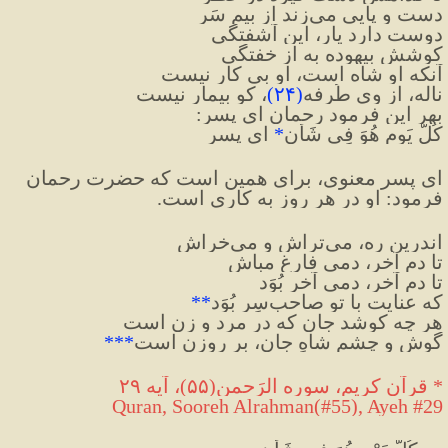
دست و پایی می‌زند از بیمِ سَر
دوست دارد یار، این آشفتگی
کوشش بیهوده به از خفتگی
آنکه او شاه است، او بی کار نیست
ناله، از وی طُرفه
(
۲۴
)
، کو بیمار نیست
بهر این فرمود رحمان ای پسر:
کُلُّ یَومٍ هُوَ فِی شَأن
*
 ای پسر
ای پسر معنوی، برای همین است که حضرت رحمان 
فرمود: او در هر روز به کاری است.
اندرین ره، می‌تراش و می‌خراش
تا دم آخر، دمی فارغ مباش
تا دم آخر، دمی آخر بُوَد
که عنایت با تو صاحب‌سِر بُوَد
**
هر چه کوشد جان که در مرد و زن است
گوش و چشم شاهِ جان، بر روزن است
***
* قرآن کریم، سوره الرَحمن(۵۵)، آیه ۲۹
Quran, Sooreh Alrahman(#55), Ayeh #29