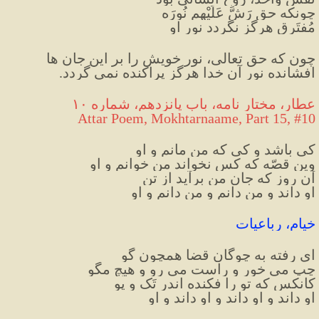
چونکه حق رَشَّ عَلَیْهِم نُورَه
مُفتَرِق هرگز نگردد نور او
چون که حق تعالی، نور خویش را بر این جان ها 
افشانده نور آن خدا هرگز پراکنده نمی گردد.
عطار، مختار نامه، باب پانزدهم، شماره ۱۰
Attar Poem
,
 Mokhtarnaame
,
 Part 15
,
#
10
کی باشد و کی که من مانم و او
وین قصّه که کس نخواند من خوانم و او
آن روز که جانِ من برآید از تن
او داند و من دانم و من دانم و او
خیام، رباعیات
ای رفته به چوگان قضا همچون گو
چپ می خور و راست می رو و هيچ مگو
کانکس که تو را فکنده اندر تَک و پو
او داند و او داند و او داند و او