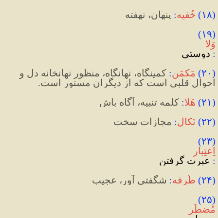
(
۱۸
)
خُفیه
:
 پنهان، نهفته
(۱۹) 
وَلا
:
 دوستی
(
۲۰
)
مَکمَن
:
 کمینگاه، نهانگاه، منظور نهانخانه دل و 
احوال قلبی است که از دیگران مستور است.
(
۲۱
)
هَلا
:
 کلمه تنبیه، آگاه باش
(
۲۲
)
نَکال
:
 مجازات سخت
(۲۳) 
اِعتِبار
:
 عبرت گرفتن
(
۲۴
)
طُرفه
:
 شگفتی آور، عجیب
(۲۵) 
مُضطَر