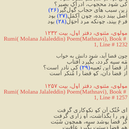
کی شود محجوب، ادراکِ بصیر؟
زین سبب هایِ حجابِ گول‌گیر
(
۲۶
)
اصل بیند دیده، چون اَکمَل
(
۲۷
)
 بود
فرع بیند، چونکه مرد اَحوَل
(
۲۸
)
 بود
مولوی، مثنوی، دفتر اول، بیت ۱۲۳۲
Rumi( Molana Jalaleddin) Poem(Mathnavi), Book # 
1, Line # 1232
چون قضا آید، شود دانش به خواب
مَه سیه گردد، بگیرد آفتاب
از قضا این تَعبیه
(
۲۹
)
 کی نادر است؟
از قضا دان، کو قضا را مُنکر است
مولوی، مثنوی، دفتر اول، بیت ۱۲۵۷
Rumi( Molana Jalaleddin) Poem(Mathnavi), Book # 
1, Line # 1257
ای خُنُک آن کو نکوکاری گرفت
زور را بگذاشت، او زاری گرفت
گر قضا پوشد سیه، همچون شَبَت
هم قضا دستت بگیرد عاقبت