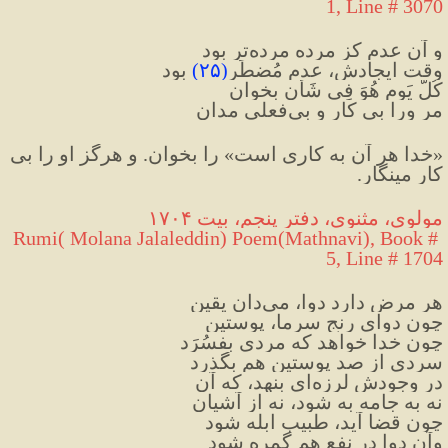
1, Line # 3070
و آن عدم کز مرده مرده‌تر بود
وقت ایجادش، عدم مُضطَر
(
۲۵
)
 بود
کُلَّ یَومٍ هُوَ فِی شَأنٍ بخوان
مر ورا بی کار و بی‌فعلی مدان
«خدا هر آن به کاری است» را بخوان. و هرگز او را بی 
کار مینگار.
مولوی، مثنوی، دفتر پنجم، بیت ۱۷۰۴
Rumi( Molana Jalaleddin) Poem(Mathnavi), Book # 
5, Line # 1704
هر مرض دارد دوا، می‌دان یقین
چون دوایِ رنجِ سرما، پوستین
چون خدا خواهد که مردی بفسُرَد
سردی از صد پوستین هم بگذرد
در وجودش لرزه‌ای بنهد، که آن
نه به جامه به شود، نه از آشیان
چون قضا آید، طبیب ابله شود
وآن دوا در نفع هم گمره شود