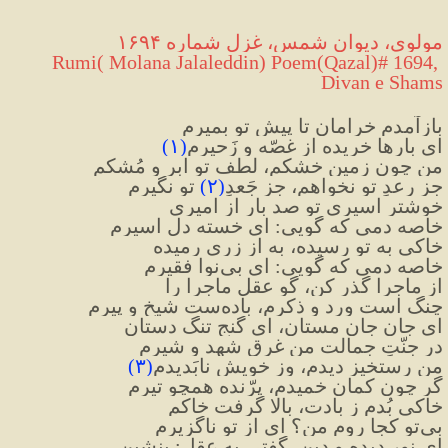
مولوی، دیوان شمس، غزل شماره ۱۶۹۴
 Rumi( Molana Jalaleddin) Poem(Qazal)# 1694, 
Divan e Shams
بازآمدم خرامان تا پیش تو بمیرم
ای بارها خریده از غصّه و زَحیرم
(
۱
)
من چون زمین خشکم، لطف تو ابر و مُشکم
جز رعدِ تو نخواهم، جز جَعدِ
(
۲
)
 تو نگیرم
خوشتر اسیریِ تو صد بار از امیری
خاصه دمی که گویی: ای خسته دل اسیرم
خاکی به تو رسیده، به از زری رمیده
خاصه دمی که گویی: ای بی‌نوا فقیرم
از ماجرا گذر کن، گو عقل ماجرا را
چنگ است ورد و ذکرم، باده‌ست شیخ و پیرم
ای جانِ جانِ مستان، ای گنجِ تنگ دستان
در جنّتِ جمالت من غرق شهد و شیرم
من رستخیز دیدم، وز خویش نابَدیدم
(
۳
)
گر چون کمان خمیدم، پرّنده همچو تیرم
خاکی بُدم ز بادت، بالا گرفت خاکم
بی‌تو کجا روم من؟ ای از تو ناگزیرم
ای نور دیده و دین، گفتی به عقل: بنشین