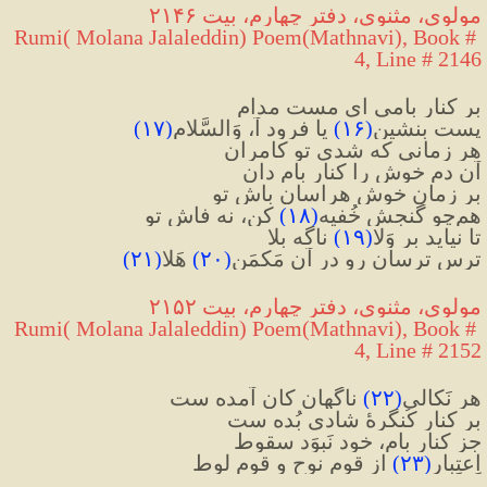
مولوی، مثنوی، دفتر چهارم، بیت ۲۱۴۶
Rumi( Molana Jalaleddin) Poem(Mathnavi), Book # 
4, Line # 2146
بر کنارِ بامی ای مست مدام
پست بنشین
(
۱۶
)
 یا فرود آ، وَالسَّلام
(
۱۷
)
هر زمانی که شدی تو کامران
آن دم خوش را کنار بام دان
بر زمانِ خوش هراسان باش تو
هم‌چو گنجش خُفیه
(
۱۸
)
 کن، نه فاش تو
تا نیاید بر وَلا
(
۱۹
)
 ناگه بلا
ترس ترسان رو در آن مَکمَن
(
۲۰
)
 هَلا
(
۲۱
)
مولوی، مثنوی، دفتر چهارم، بیت ۲۱۵۲
Rumi( Molana Jalaleddin) Poem(Mathnavi), Book # 
4, Line # 2152
هر نَکالی
(
۲۲
)
 ناگهان کان آمده ست
بر کنار کُنگرهٔ شادی بُده ست
جز کنار بام، خود نَبوَد سقوط
اِعتِبار
(
۲۳
)
 از قوم نوح و قوم لوط