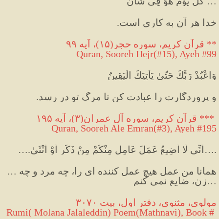
… كُلَّ يَوْمٍ هُوَ فِي شَأْنٍ
خدا هر آن به کاری است.
**
 قرآن کریم، سوره حجر
(
۱۵
)
، آیه ۹۹
Quran, Sooreh Hejr(#15), Ayeh #99
وَاعْبُدْ رَبَّكَ حَتَّىٰ يَأْتِيَكَ الْيَقِينُ
و پروردگارت را عبادت کن تا مرگ تو در رسد
.
، آیه ۱۹۵ *** 
قرآن کریم، سوره آل عمران
(
۳
)
Quran, Sooreh Ale Emran(#3), Ayeh #195
….أَنِّي لَا أُضِيعُ عَمَلَ عَامِلٍ مِنْكُمْ مِنْ ذَكَرٍ أَوْ أُنْثَىٰ….
…همانا من عمل هیچ عمل کننده ای را، چه مرد و چه 
زن، ضایع نمی کنم…
مولوی، مثنوی، دفتر اول، بیت ۳۰۷۰
Rumi( Molana Jalaleddin) Poem(Mathnavi), Book # 