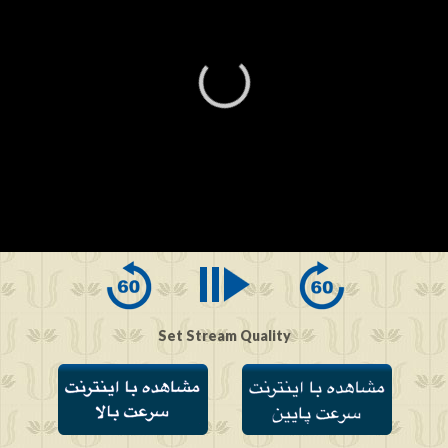
0
seconds
of
0
seconds
Set Stream Quality