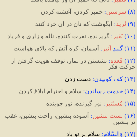
(
۸
)
سرشتن
:
 خمیر کردن، آغشته کردن
(
۹
)
ثَرید
:
 آبگوشت که نان در آن خرد کنند
(
۱۰
)
نَفیر
:
 گریزنده، نفرت کننده، ناله و زاری و فریاد
(
۱۱
)
 گنبدِ 
اَثیر
:
 آسمان، کره آتش که بالای هواست
(
۱۲
)
قَعده
:
 نشستن در نماز، توقف هویت گرفتن از 
حرکت فکر
(۱۳) کف کوبیدن:
 دست زدن
(
۱۴
)
 خدمت رساندن
:
 سلام و احترام ابلاغ کردن
(
۱۵
)
مُستَنیر
:
 نور گیرنده، نور جوینده
(
۱۶
)
پست بنشین
:
 آسوده بنشین، راحت بنشین، عقب 
تر بنشین
(۱۷) وَالسَّلام:
 سلام بر تو باد