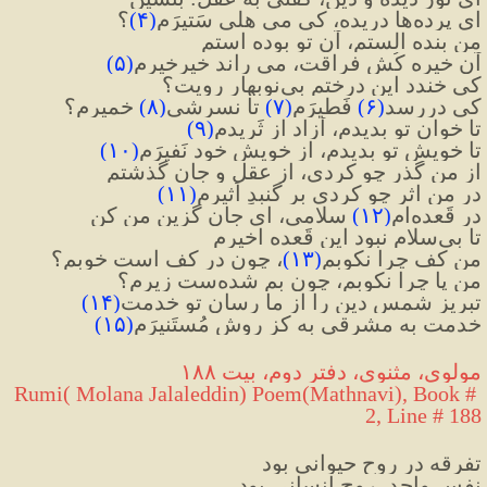
ای پرده‌ها دریده، کی می هلی سَتیرَم
(
۴
)
؟
من بنده الستم، آنِ تو بوده استم
آن خیره کُش فراقت، می راند خیرخیرم
(
۵
)
کی خندد این درختم بی‌نوبهارِ رویت؟
کی دررسد
(
۶
)
 فَطیرَم
(
۷
)
 تا نسرشی
(
۸
)
 خمیرم؟
تا خوانِ تو بدیدم، آزاد از ثَریدم
(
۹
)
تا خویشِ تو بدیدم، از خویشِ خود نَفیرَم
(
۱۰
)
از من گذر چو کردی، از عقل و جان گذشتم
در من اثر چو کردی بر گنبدِ اَثیرم
(
۱۱
)
در قَعده‌ام
(
۱۲
)
 سلامی، ای جان گزینِ من کن
تا بی‌سلام نبود این قَعده اخیرم
من کف چرا نکوبم
(
۱۳
)
، چون در کف است خوبم؟
من پا چرا نکوبم، چون بم شده‌ست زیرم؟
تبریز شمسِ دین را از ما رسان تو خدمت
(
۱۴
)
خدمت به مشرقی به کز روش مُستَنیرَم
(
۱۵
)
مولوی، مثنوی، دفتر دوم، بیت ۱۸۸
Rumi( Molana Jalaleddin) Poem(Mathnavi), Book # 
2, Line # 188
تفرقه در روح حیوانی بود
نفس واحد، روح انسانی بود