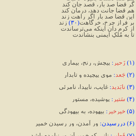
گر قضا صد بار، قصد جان کند
هم قضا جانت دهد، درمان کند
این قضا صد بار اگر راهت زند
بر فراز چرخ، خرگاهت
(
۳۰
)
 زند
از کرم دان اینکه می‌ترساندت
تا به مُلکِ ایمنی بنشاندت
(
۱
)
زَحیر
:
 پیچش، رنج، بیماری
(
۲
)
جَعد
:
 موی پیچیده و تابدار
(
۳
)
نابَدید
:
 غایب، ناپیدا، نامرئی
(
۴
)
سَتیر
:
 پوشیده، مستور
(
۵
)
خیرخیر
:
 بیهوده، به بیهودگی
(
۶
)
 دررسیدن
:
 ور آمدن، ور رسیدن خمیر 
(
۷
)
فَطیر
:
 نانی که خمیر آن ور نیامده باشد