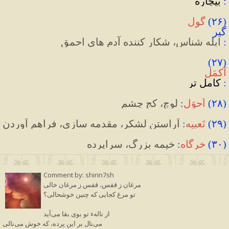
:
 بیچاره
(
۲۶
)
گول
گیر
:
 ابله شناس، شکار کننده آدم های احمق
(۲۷) 
اَکمَل
:
 کامل تر
(
۲۸
)
اَحوَل
:
 لوچ، کج چشم
(
۲۹
)
تَعبیه
:
 آراستن لشکر، مقدمه سازی، فراهم آوردن
(
۳۰
)
خرگاه
:
 خیمه بزرگ، سراپرده
Comment by: shirin7sh
مرغان ز قفس، قفس ز مرغان خالی
تو مرغ کجایی که چنین خوشحالی؟
از نالهء تو بوی بقا می‌آید
می‌نال بر این پرده، که خوش می‌نالی