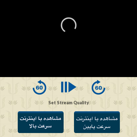
0
seconds
of
0
seconds
Set Stream Quality