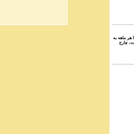
۲-  ماهه به
ت، چارج