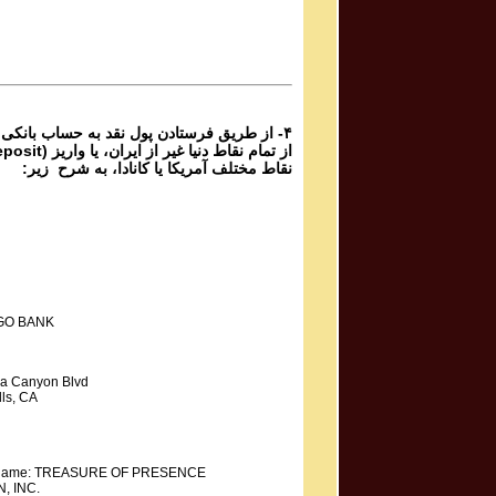
Phone Calls Programs #1055
1 | ۱۰۵۵
Parviz Shahbazi - Ganje Hozour | پرویز شهبازی - گنج
حضور
Phone Calls Programs #1054
3 | ۱۰۵۴
از طریق فرستادن پول نقد به حساب بانکی گ،
نقاط مختلف آمریکا یا کانادا، به شرح زیر:
GO BANK
a Canyon Blvd
ls, CA
y Name: TREASURE OF PRESENCE
, INC.