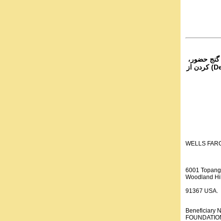
۴- نج حضور
از تمام نقاط دنیا غیر از ایران، یا واریز (Deposit) کردن از
WELLS FAR
6001 Topang
Woodland Hil
91367 USA.
Beneficiar
FOUNDATION