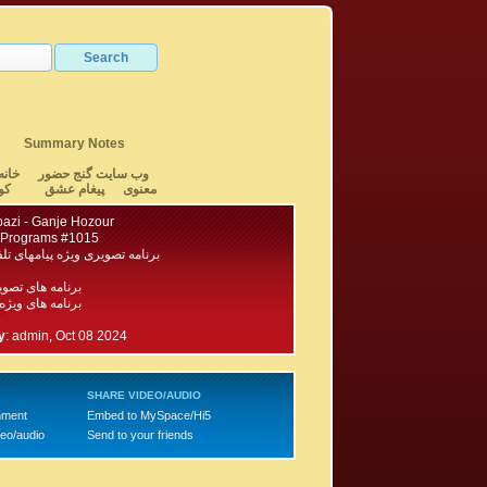
Summary Notes
وب سایت گنج حضور
خانه
معنوی
پیغام عشق
کو
azi - Ganje Hozour
 Programs #1015
برنامه تصویری ویژه پیامهای تلفن
برنامه های تصو
برنامه های ویژه
3
y
:
admin, Oct 08 2024
SHARE VIDEO/AUDIO
mment
Embed to MySpace/Hi5
deo/audio
Send to your friends