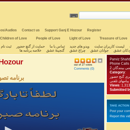
os/Audios
Contact us
Support Ganj E Hozour
Register
Children of Love
People of Love
Light of Love
Treasure of Love
لیست کاربران سایت
ویدو های جدید
تماس با ما
حمایت از گنچ حضور
ثبت نام
دکان عشق
جوانان عشق
چراغ عشق
گنجینهٔ عشق
خلاصه برنامه ها
Parviz Shahb
 Hozour
Phone Calls
out of 27 votes
2 ی بینندگان
Comments
(0)
Category
:
برنامه تصوی
یری گنج حضور
 پیامهای تلفنی
Views
: 1,31
Submitted b
TAKE ACTION
Post your co
Report this vi