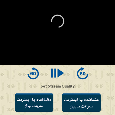
0
seconds
of
0
seconds
Set Stream Quality