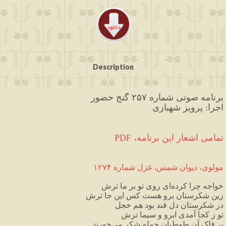
Description
برنامه صوتی شماره ۲۵۷ گنج حضور
اجرا: پرویز شهبازی
PDF ،تمامی اشعار این برنامه
مولوی،
دیوان
شمس،
غزل
شماره
۱۲۷۴
خواجه
چرا
کرده
ای
روی
تو
بر
ما
ترش
زین
شکرستان
برو
هست
کس
این
جا
ترش
در
شکرستان
دل
قند
بود
هم
خجل
تو
ز
کجا
آمدی
ابرو
و
سیما
ترش
بر
فلک
آن
طوطیان
جمله
شکر
می
خورند