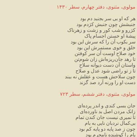
مولوی،
مثنوی،
دفتر
چهارم،
سطر
۱۴۳۰
هر
که
او
بی
سر
بجنبد
دم
بود
جنبشش
چون
جنبش
کژدم
بود
کژرو
و
شب
کور
و
زشت
و
زهرناک
پیشهٔ
او
خستن
اجسام
پاک
سر
بکوب
آن
را
که
سرش
این
بود
خلق
و
خوی
مستمرش
این
بود
خود
صلاح
اوست
آن
سر
کوفتن
تا
رهد
جان
ریزه
اش
زان
شوم
تن
واستان
آن
دست
دیوانه
سلاح
تا
ز
تو
راضی
شود
عدل
و
صلاح
چون
سلاحش
هست
و
عقلش
نه
ببند
دست
او
را
ورنه
آرد
صد
گزند
مولوی،
مثنوی،
دفتر
ششم،
سطر
۷۲۳
جان
بسی
کندی
و
اندر
پرده
ای
زانک
مردن
اصل
بد
ناورده
ای
تا
نمیری
نیست
جان
کندن
تمام
بی
کمال
نردبان
نایی
به
بام
چون
ز
صد
پایه
دو
پایه
کم
بود
بام
را
کوشنده
نامحرم
بود