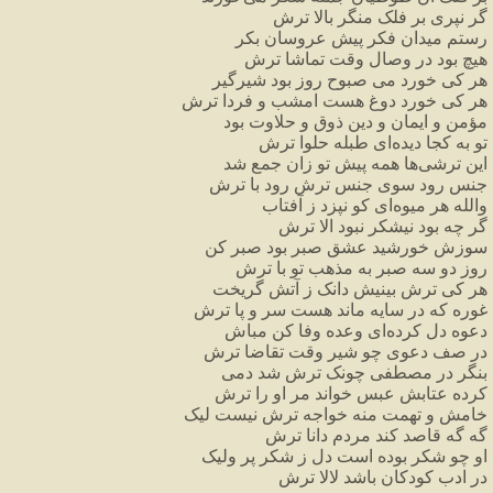
گر
نپری
بر
فلک
منگر
بالا
ترش
رستم
میدان
فکر
پیش
عروسان
بکر
هیچ
بود
در
وصال
وقت
تماشا
ترش
هر
کی
خورد
می
صبوح
روز
بود
شیرگیر
هر
کی
خورد
دوغ
هست
امشب
و
فردا
ترش
مؤمن
و
ایمان
و
دین
ذوق
و
حلاوت
بود
تو
به
کجا
دیده
ای
طبله
حلوا
ترش
این
ترشی
ها
همه
پیش
تو
زان
جمع
شد
جنس
رود
سوی
جنس
ترش
رود
با
ترش
والله
هر
میوه
ای
کو
نپزد
ز
آفتاب
گر
چه
بود
نیشکر
نبود
الا
ترش
سوزش
خورشید
عشق
صبر
بود
صبر
کن
روز
دو
سه
صبر
به
مذهب
تو
با
ترش
هر
کی
ترش
بینیش
دانک
ز
آتش
گریخت
غوره
که
در
سایه
ماند
هست
سر
و
پا
ترش
دعوه
دل
کرده
ای
وعده
وفا
کن
مباش
در
صف
دعوی
چو
شیر
وقت
تقاضا
ترش
بنگر
در
مصطفی
چونک
ترش
شد
دمی
کرده
عتابش
عبس
خواند
مر
او
را
ترش
خامش
و
تهمت
منه
خواجه
ترش
نیست
لیک
گه
گه
قاصد
کند
مردم
دانا
ترش
او
چو
شکر
بوده
است
دل
ز
شکر
پر
ولیک
در
ادب
کودکان
باشد
لالا
ترش