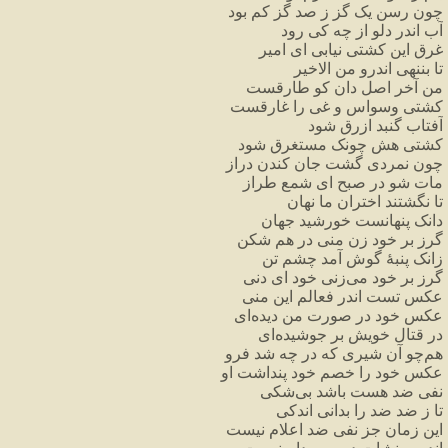
چون
رسن
یک
گز
ز
صد
گز
کم
بود
آب
اندر
دلو
از
چه
کی
رود
غرق
این
کشتی
نیابی
ای
امیر
تا
بننهی
اندرو
من
الاخیر
من
آخر
اصل
دان
کو
طارقست
کشتی
وسواس
و
غی
را
غارقست
آفتاب
گنبد
ازرق
شود
کشتی
هش
چونک
مستغرق
شود
چون
نمردی
گشت
جان
کندن
دراز
مات
شو
در
صبح
ای
شمع
طراز
تا
نگشتند
اختران
ما
نهان
دانک
پنهانست
خورشید
جهان
گرز
بر
خود
زن
منی
در
هم
شکن
زانک
پنبهٔ
گوش
آمد
چشم
تن
گرز
بر
خود
می
زنی
خود
ای
دنی
عکس
تست
اندر
فعالم
این
منی
عکس
خود
در
صورت
من
دیده
ای
در
قتال
خویش
بر
جوشیده
ای
هم
چو
آن
شیری
که
در
چه
شد
فرو
عکس
خود
را
خصم
خود
پنداشت
او
نفی
ضد
هست
باشد
بی
شکی
تا
ز
ضد
ضد
را
بدانی
اندکی
این
زمان
جز
نفی
ضد
اعلام
نیست