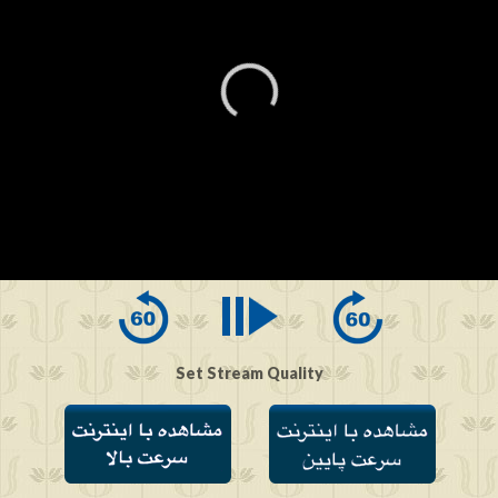
0
seconds
of
0
seconds
Set Stream Quality