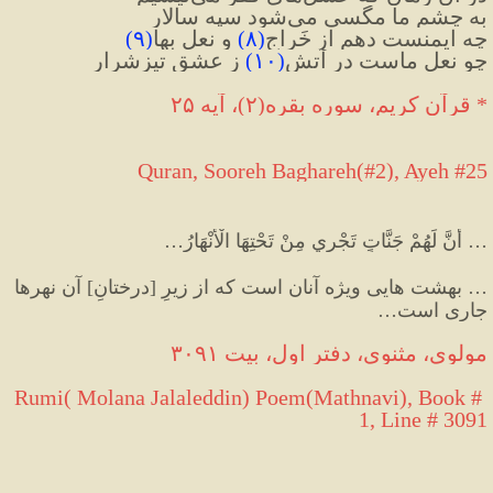
به چشم ما مگسی می
شود سپه سالار
چه ایمنست دهم از خَراج
(
۸
)
 و نعل بها
(
۹
)
چو نعل ماست در آتش
(
۱۰
)
 ز عشق تیزشرار
* قرآن کریم، سوره بقره(۲)، آيه ۲۵ 
Quran, Sooreh Baghareh(#2), Ayeh #25
…
 أَنَّ لَهُمْ جَنَّاتٍ تَجْرِي مِنْ تَحْتِهَا الْأَنْهَارُ
…
…
 بهشت هایی ویژه آنان است که از زیرِ 
[
درختانِ
]
 آن نهرها 
جاری است
…
مولوی، مثنوی، دفتر اول، بیت ۳۰۹۱
Rumi( Molana Jalaleddin) Poem(Mathnavi), Book # 
1, Line # 3091