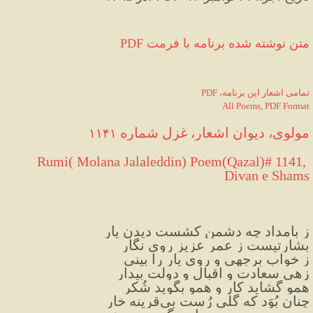
PDF متن نوشته شده برنامه با فرمت
PDF ،تمامی اشعار این برنامه
All Poems, PDF Format
مولوی، دیوان اشعار، غزل شماره 
۱۱۴۱
 Rumi( Molana Jalaleddin) Poem(Qazal)# 1141, 
Divan e Shams
ز بامداد چه دشمن کشست دیدن یار
بشارتیست ز عمر عزیز روی نگار
ز خواب برجهی و روی یار را بینی
زهی سعادت و اقبال و دولت بیدار
همو گشاید کار و همو بگوید شُکر
چنان بُوَد که گلی رُست بی
قرینه خار