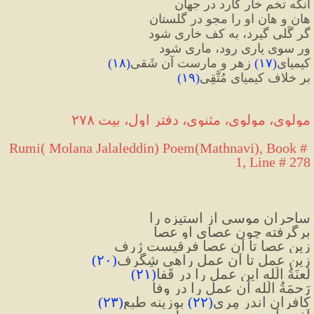
آنکه تخم خار کارد در جهان
هان و هان او را مجو در گلستان
گر گُلی گیرد، به کف خاری شود
ور سوی یاری رود، ماری شود
کیمیای
(
۱۷
)
 زهر و مارست آن شَقی
(
۱۸
)
بر خلاف کیمیای مُتَّقِی
(
۱۹
)
مولوی، مولوی، مثنوی، دفتر اول، بیت ۲۷۸
Rumi( Molana Jalaleddin) Poem(Mathnavi), Book # 
1, Line # 278
ساحران موسی از استیزه را
برگرفته چون عصای او عصا
زین عصا تا آن عصا فرقیست ژرف
زین عمل تا آن عمل راهی شِگَرف
(
۲۰
)
لَعنَةُ الَله این عمل را در قَفا
(
۲۱
)
رَحمَةُ الَله آن عمل را در وفا
کافران اندر مِری
(
۲۲
)
 بوزینه طبع
(
۲۳
)