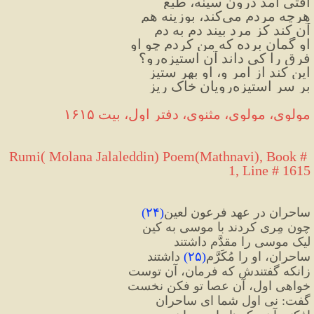
آفتی آمد درون سینه، طبع
هرچه مردم می
کند، بوزینه هم
آن کند کز مرد بیند دم به دم
او گمان برده که من کردم چو او
فرق را کی داند آن استیزه
رو؟
این کند از امر و، او بهر ستیز
بر سر استیزه
رویان خاک ریز
مولوی، مولوی، مثنوی، دفتر اول، بیت ۱۶۱۵
Rumi( Molana Jalaleddin) Poem(Mathnavi), Book # 
1, Line # 1
615
ساحران در عهد فرعون لعین
(
۲۴
)
چون مِری کردند با موسی به کین
لیک موسی را مقدَّم داشتند
ساحران، او را مُکَرَّم
(
۲۵
)
 داشتند
زانکه گفتندش که فرمان، آن توست
خواهی اول، آن عصا تو فکن نخست
گفت
:
 نی اول شما ای ساحران