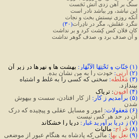
سنگ بر آهن زدی آتش نَجَست
این نباشد، ور بباشد نادر است
آنکه روزی نیستش بخت و نجات
ننگرد عقلش، مگر در نادِرات
(
۳۰
)
کان فلان کس کِشت کرد و بر نداشت
و آن صدف برد و، صدف گوهر نداشت
(
۱
)
 جَنّاتِ و تَحْتِهَا الْاَنْهَار
:
 بهشت ها و نهرها در زير آن
(
۲
)
اَرِنِی
:
خودت را به من نشان بده.
(
۳
)
مَغْلَطه
:
سخنی که کسی را به غلط و اشتباه 
بیندازد.
(
۴
)
اَفیون
:
 تریاک
(
۵
)
 برآمدیم ز کار
:
 از کار افتادن، سست و بیهوش 
شدن
(
۶
)
 مَعقولات
:
 امور و مسايل عقلی و پیچیده که درک 
آن در حد هر کس نیست 
(
۷
)
 ز دریا برآورید غبار
:
 دریا را خشکاند
(
۸
)
خَراج
:
 مالیات
(
۹
)
نعل بها
:
 مالی که پادشاه به هنگام عبور از موضعی 