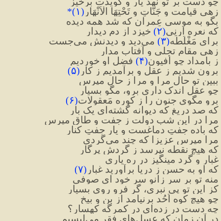
چو دست بر تو نهد یار و گویدت برخیز
زهی قیامت و جَنّاتِ و تَحْتِهَا الْاَنْهَار
(
١
)*
بگو به موسیِ عِمران که شد همه دیده
که نعره اَرِنِی
)
٢
(
خیزد از دم دیدار
برای مَغْلَطه
(
٣
)
 می
دید و دیدنش می
جست
زهی مقام تجلی و آفتاب مدار
ز بامداد چو اَفیونِ
(
۴
)
 فضل او خوردیم
برون شدیم ز عقل و برآمدیم ز کار
(
۵
)
ببین تو حال مرا و مرا ز حال مپرس
چو عقل اندک داری برو، مگو بسیار
برو مگوی جنون را ز کوره مَعقولات
(
۶
)
که صد دریغ که دیوانه گشته
ای یک بار
مرا در این شب دولت ز جفت و طاق مپرس
که باده جفتِ دماغست و یار جفتِ کنار
مرا مپرس عزیزا که چند می
گردی
که هیچ نقطه نپرسد ز گردش پرگار
غبار و گرد مینگیز در ره یاری
که او به حسن ز دریا برآورید غبار
(
۷
)
منه تو بر سر زانو سر خود ای صوفی
کز این تو پی نبری، گر فرو روی بسیار
چو هیچ کوه اُحُد برنیامد از بن و بیخ
چه دست در زده
ای در کمرگه کهسار؟
در آن زمان که عسل
های فقر می
لیسیم