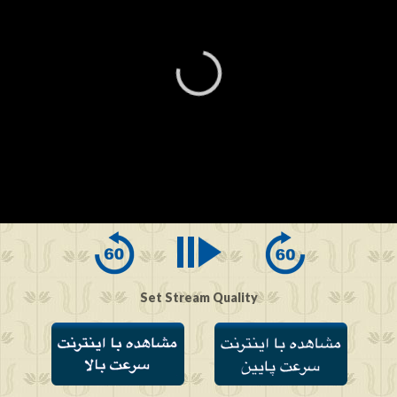
0
seconds
of
0
seconds
Set Stream Quality