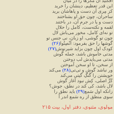
افکنید آن مکرها را در میان
این قدر تعظیم، دینشان را خرید
کز مِری آن دست و پاهاشان برید
ساحران، چون حق او بشناختند
دست و پا در جرم آن، در باختند
لقمه و نکته
ست، کامل را حلال
تو نه
ای کامل، مخور می
باش لال
چون تو گوشی، او زبان، نی جنس تو
گوشها را حق بفرمود
:
 اَنْصِتُوا
(
۲۶
)
کودک اول چون بزاید شیرنوش
(
۲۷
)
مدتی خاموش باشد، جمله گوش
مدتی می
بایدش لب دوختن
از سخن، تا او سخن آموختن
ور نباشد گوش و تی
تی
(
۲۸
)
 می
کند
خویشتن را گُنگِ گیتی می
کند
کَرِّ اصلی، کِش نبود آغاز گوش
لال باشد، کی کند در نطق، جوش؟
زانکه اول سَمع
(
۲۹
)
 باید نطق را
سوی منطق از ره سَمع اندر آ
مولوی، مثنوی، دفتر اول، بیت ۲۱۵