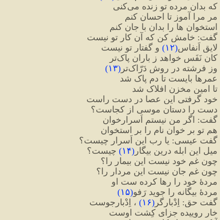
که بدان مرده تو زنده می
کنی
مر مرا آموز تا احسان کنم
استخوان ها را بدان با جان کنم
گفت
:
 خامش کن که آن کار تو نیست
لایق اَنفاس
(
۱۲
)
 و گفتار تو نیست
کان نَفَس خواهد ز باران پاک
تر
وز فرشته در روش دَرّاک
تر
(
۱۳
)
عمرها بایست تا دم پاک شد
تا امین مخزن افلاک شد
خود گرفتی این عصا در دست راست
دست را دستان موسی از کجاست؟
گفت
:
 اگر من نیستم اَسرارخوان
هم تو بر خوان نام را بر استخوان
گفت عیسی
:
 یا رب این اَسرار چیست؟
میل این ابله درین بیگار
(
۱۴
)
 چیست؟
چون غم خود نیست این بیمار را؟
چون غم جان نیست این مردار را؟
مردهٔ خود را رها کرده ست او
مردهٔ بیگانه را جوید رَفو
(
۱۵
)
گفت حق
:
 اِدْبارگر
(
۱۶
)
 ، اِدْبارجوست
خار روییده جزای کِشت اوست