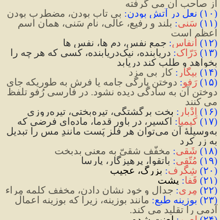
از صاحب آن می گرفته
(
۱۰
)
 نعل در آتش بودن
:
 بی تاب بودن، مضطرب بودن
(
۱۱
)
سَنی
:
 بلند و رفیع، عالی، نام سَنی، همان اسم 
اعظم است
(
۱۲
)
اَنفاس
:
جمع نفس، دم ها، نفس ها
(
۱۳
)
دَرّاک
:
دریابنده، نیک
دریابنده، کسی که هر چه را 
بخواهد و طلب کند دریابد
(
۱۴
)
بیگار
:
 کار بی مزد
(
۱۵
)
رَفو
:
 دوختن پارگی جامه یا فرش به طوریکه جای 
دوختن آن به سادگی دیده نشود. در فارسی رُفو تلفظ 
می کنند
(
۱۶
)
اِدْبار
:
 ب
خت
 برگشتگی، تیره
بختی، تیره
روزی
(
۱۷
)
کیمیا
:
اکسیر، در باور قدما، ماده
ای فرضی که 
به
وسیلۀ آن می
توان هر فلز پَست مانندِ مس را تبدیل 
به زر کرد
(
۱۸
)
شَقی
:
 مخفّف شقیّ به معنی بدبخت
(
۱۹
)
مُتَّقِی
:
باتقوا، پرهیزگار، پارسا
(
۲۰
)
شِگَرف
:
 بزرگ، عجیب
(
۲۱
)
قَفا
:
 پشت
(
۲۲
)
مِری
:
 جدال و خود نشان دادن، مخفف کلمه مِراء
(
۲۳
)
 بوزینه طبع
:
 ‌
مانند بوزینه، زیرا که بوزینه اعمال 
آدمی را تقلید می کند.
(
۲۴
)
لعین
:
 لعنت شده