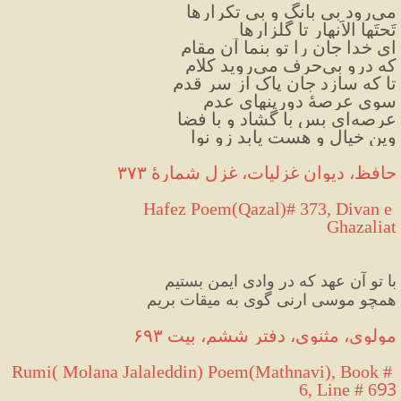
می‌رود بی بانگ و بی تکرارها
تَحتَها الاَنهار تا گُلزارها
ای خدا جان را تو بنما آن مقام
که درو بی‌حرف می‌روید کلام
تا که سازد جان پاک از سر قدم
سوی عرصهٔ دورپنهای عدم
عرصه‌ای بس با گشاد و با فضا
وین خیال و هست یابد زو نوا
حافظ، دیوان غزلیات، غزل شمارهٔ ۳۷۳
 Hafez Poem(Qazal)# 373, Divan e 
Ghazaliat
با تو آن عهد که در وادی ایمن بستیم
همچو موسی ارنی گوی به میقات بریم
مولوی، مثنوی، دفتر ششم، بیت ۶۹۳
Rumi( Molana Jalaleddin) Poem(Mathnavi), Book # 
93
6, Line # 6