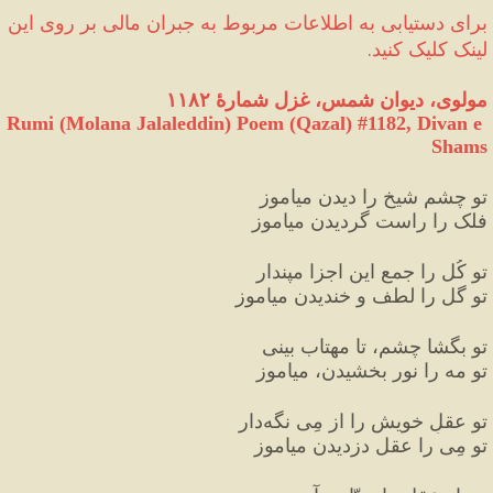
برای دستیابی به اطلاعات مربوط به جبران مالی‌ بر روی این 
لینک کلیک کنید.
مولوی، دیوان شمس، غزل شمارهٔ ۱۱۸۲
Rumi (Molana Jalaleddin) Poem (Qazal) #
1182
, Divan e 
Shams
تو چشمِ شیخ را دیدن میاموز
فلک را راست گردیدن میاموز
تو کُل را جمعِ این اجزا مپندار
تو گل را لطف و خندیدن میاموز
تو بگشا چشم، تا مهتاب بینی
تو مه را نور بخشیدن، میاموز
تو عقلِ خویش را از مِی نگه‌دار
تو مِی را عقل دزدیدن میاموز