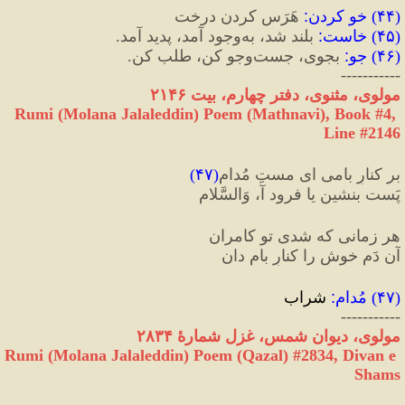
(
۴۴
) 
خو کردن
:
 هَرَس کردن درخت
(
۴۵
) 
خاست
:
 بلند شد، به‌وجود آمد، پدید آمد.
(
۴۶
) 
جو
:
 بجوی، جست‌وجو کن، طلب کن.
-----------
مولوی، مثنوی، دفتر چهارم، بیت ٢١۴۶
Rumi (Molana Jalaleddin) Poem (Mathnavi), Book #4, 
Line #2146
بر کنارِ بامی ای مستِ مُدام
(
۴۷
)
پَست بنشین یا فرود آ، وَالسَّلام
هر زمانی که شدی تو کامران
آن دَمِ خوش را کنارِ بام دان
(
۴۷
) 
مُدام
:
 شراب
-----------
مولوی، دیوان شمس، غزل شمارهٔ ۲۸۳۴
Rumi (Molana Jalaleddin) Poem (Qazal) #
2834
, Divan e 
Shams