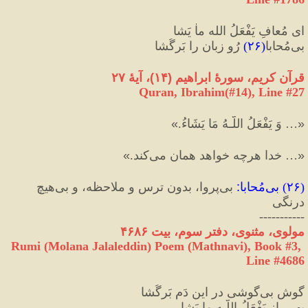
ای مُعافِ یَفْعَلُ الله ماٰ یَشا
بی‏‌مُحابا
(
۲۶
)
 رُو زبان را بَرگُشا
قرآن كريم، سورهٔ ابراهيم 
(
۱۴
)
، آیهٔ ۲۷
Quran, Ibrahim(#14
), Line #
27
«
… وَ يَفْعَلُ اللَّـهُ مَا يَشَاءُ.
»
«
… خدا هرچه خواهد همان مى‌كند.
»
(
۲۶
) 
بی‌مُحابا
:
 بی‌پروا، بدون ترس و ملاحظه، و بی‌هیچ 
درنگی
-----------
مولوی، مثنوی، دفتر سوم، بیت ۴۶۸۶
Rumi (Molana Jalaleddin) Poem (Mathnavi), Book #3, 
Line #4686
گوشِ بی‌گوشی در این دَم بَرگُشا
بهرِ رازِ یَفْعَلُ ‌اللَّـه ما یَشا