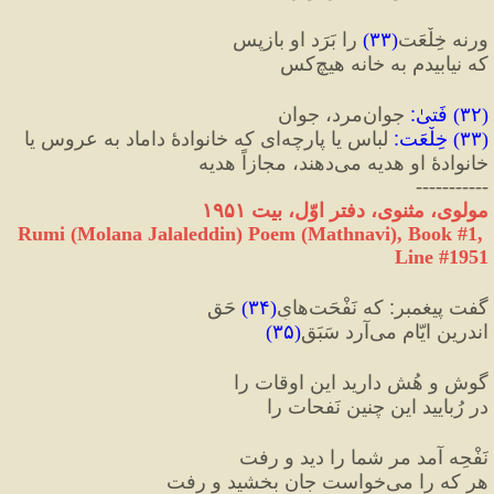
ورنه خِلْعَت
(
۳۳
)
 را بَرَد او بازپس
که نیابیدم به خانه‌ هیچ‌کس
(
۳۲
) 
فَتیٰ
:
 جوان‌مرد، جوان
(
۳۳
) 
خِلْعَت
:
 لباس یا پارچه‌ای که خانوادهٔ داماد به عروس یا 
خانوادهٔ او هدیه می‌دهند، مجازاً هدیه
-----------
مولوی، مثنوی، دفتر اوّل، بیت ۱۹۵۱
Rumi (Molana Jalaleddin) Poem (Mathnavi), Book #1, 
Line #1951
گفت پیغمبر
:
 که نَفْحَت‌هایِ
(
۳۴
)
 حَق
اندرین ایّام می‌آرد سَبَق
(
۳۵
)
گوش و هُش دارید این اوقات را
در رُبایید این چنین نَفحات را
نَفْحِه آمد مر شما را دید و رفت
هر که را می‌خواست جان بخشید و رفت