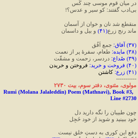
در میانِ قومِ موسی چند کَس
بی‌ادب گفتند
:
 کو سیر و عدس؟
!
منقطع شد نان و خوان از آسمان
ماند رنجِ زرع
(
۴۱
)
 و بیل و داسمان
(
۳۷
) 
آفاق
:
 جمع اُفُق
(
۳۸
) 
مایده
:
 طعام، سفرهٔ پر از نعمت
(
۳۹
) 
صُداع
:
 دردسر، زحمت و مشقّت
(
۴۰
) 
فروخت و خرید
:
 فروختن و خریدن
(
۴۱
) 
زرع
:
 کاشتن
-----------
مولوی، مثنوی، دفتر سوم، بیت ۲۷۳۰
Rumi (Molana Jalaleddin) Poem (Mathnavi), Book #3, 
Line #2730
چون طبیبان را نگه دارید دل
خود ببینید و شوید از خود خَجِل
دفعِ این کوری به دستِ خلق نیست