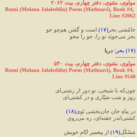
مولوی، مثنوی، دفتر چهارم، بیت ٢٠۶٢
Rumi (Molana Jalaleddin) Poem (Mathnavi), Book #4, 
Line #2062
خامُشی بحر
(
۱۷
)
 است و گفتن هم‌چو جو
بحر می‌جویَد تو را، جو را مجو
(
۱۷
) 
بحر
:
 دریا
-----------
مولوی، مثنوی، دفتر چهارم، بیت ۵۴۰
Rumi (Molana Jalaleddin) Poem (Mathnavi), Book #4, 
Line #540
چون‌که با شیخی، تو دور از زشتی‌ای
روز و شب سَیّاری و در کشتی‌ای
در پناهِ جانِ جان‌بخشی تَوی
(
۱۸
)
کشتی‌اندر خفته‌ای، ره می‌روی
مَسْکُل
(
۱۹
)
 از پیغمبرِ ایّامِ خویش