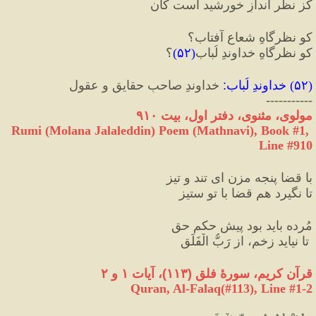
کز نظر اندازِ خورشید است کان
کو نظرگاهِ شعاعِ آفتاب؟
کو نظرگاهِ خداوندِ لُباب
(
۵۲
)
؟
(
۵۲
) 
خداوندِ لُباب
:
 خداوندِ صاحبِ حقایق و عقول
-----------
مولوی، مثنوی، دفتر اول، بیت ۹۱۰
Rumi (Molana Jalaleddin) Poem (Mathnavi), Book #1, 
Line #910
با قضا پنجه مزن ای تند و تیز
تا نگیرد هم قضا با تو ستیز
مُرده باید بود پیشِ حکمِ حق
 تا نیاید زخم، از رَبُّ الْفَلَق
قرآن کریم، سورهٔ فلق 
(
١١٣
)
، آیات ۱ و ۲
Quran, Al-Falaq(#113
), Line #
1-2