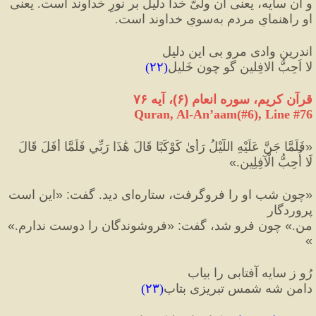
و آن سایه، یعنی آن ولیّ خدا دلیل بر نورِ خداوند است. یعنی 
او راهنمایِ مردم به‌سویِ خداوند است.
اندرین وادی مرو بی این دلیل
لا اُحِبُّ الافِلین گو چون خَلیل
(
۲۲
)
قرآن كريم، سوره انعام 
(
۶
)
، آیه ۷۶
Quran, Al-An’aam(#6
), Line #
76
«
فَلَمَّا جَنَّ عَلَيْهِ اللَّيْلُ رَأَىٰ كَوْكَبًا قَالَ هَٰذَا رَبِّي فَلَمَّا أَفَلَ قَالَ 
لَا أُحِبُّ الْآفِلِين.
»
«
چون شب او را فروگرفت، ستاره‌اى ديد. گفت
:
«
اين است 
پروردگار 
من.
»
 چون فرو شد، گفت
:
«
فروشوندگان را دوست ندارم.
»
»
رُو ز سایه آفتابی را بیاب
دامنِ شه شمس تبریزی بتاب
(
۲۳
)