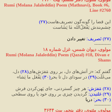
Rumi (Molana Jalaleddin) Poem (Mathnavi), Book #6, 
Line #2760
این قضا را گونه‌گون تصریف‌هاست
(
۲۷
)
چشم‌بندش یَفْعَلُ‌الله مٰا یَشٰاست
(
۲۷
) 
تَصریف
:
 تغییر دادن
-----------
مولوی، دیوان شمس، غزل شماره ۱۸
Rumi (Molana Jalaleddin) Poem (Qazal) #
18
, Divan e 
Shams
گفتم که
:
«
ز آتش‌هایِ دل، بر روی مَفرَش‌های
(
۲۸
)
 دل،
می‌غَلْت
(
۲۹
)
 در سودایِ دل تا بحرِ
(
۳۰
)
 یَفْعَل ما یَشا
»
(
۲۸
) 
مَفرَش
:
 هر چیز گستردنی، جای پَهن‌کردن فرش
(
۲۹
) 
غلتیدن
:
 گردیدن چیزی بر روی خود یا روی سطحی
(
۳۰
) 
بحر
:
 دریا
-----------
مولوی، مثنوی، دفتر پنجم، بیت ۳۶۴۴