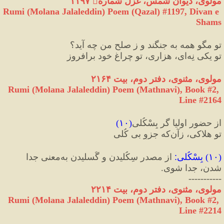
مولوی، دیوان شمس، غزل شماره‌ٔ ۱۱۹۷
Rumi (Molana Jalaleddin) Poem (Qazal) #
1197
, Divan e 
Shams
تو مگو همه به جنگند و ز صلحِ من چه آید؟
تو یکی نِه‌ای، هزاری، تو چراغِ خود برافروز
مولوی، مثنوی، دفتر دوم، بیت ۲۱۶۴
Rumi (Molana Jalaleddin) Poem (Mathnavi), Book #2, 
Line #2164
از حضور اولیا گر بِسْکُلی
(
۱۰
)
تو هلاکی، ز‌آن‌که جزوِ بی‌ کُلی
(
۱۰
) 
بِسْکُلی
:
 از مصدر سِکُلیدن و گُسلیدن به‌معنی جدا 
شدن، جدا شوی.
-----------
مولوی، مثنوی، دفتر دوم، بیت ۲۲۱۴
Rumi (Molana Jalaleddin) Poem (Mathnavi), Book #2, 
Line #2214