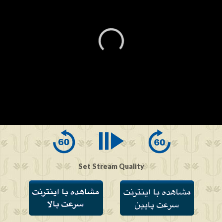
0
seconds
of
0
seconds
Set Stream Quality