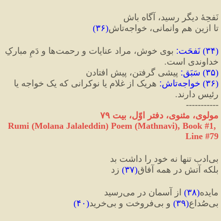
نَفحِهٔ دیگر رسید، آگاه باش
تا ازین هم وانمانی، خواجه‌تاش
(
۳۶
)
(
۳۴
) 
نَفحَت
:
 بوی خوش، مراد عنایات و رحمت‌ها و دَمِ مبارکِ 
خداوندی است.
(
۳۵
) 
سَبَق
:
 پیشی گرفتن، پیش افتادن
(
۳۶
) 
خواجه‌تاش
:
 هریک از غلام یا نوکرانی که یک خواجه یا 
رئیس دارند.
-----------
مولوی، مثنوی، دفتر اوّل، بیت ۷۹
Rumi (Molana Jalaleddin) Poem (Mathnavi), Book #1, 
Line #79
بی‌‌ادب تنها نه خود را داشت بد
بلکه آتش در همه آفاق
(
۳۷
)
 زد
مایده
(
۳۸
)
 از آسمان در می‌رسید
بی‌صُداع
(
۳۹
)
 و بی‌فروخت و بی‌خرید
(
۴۰
)