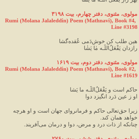
مولوی، مثنوی، دفتر چهارم، بیت ۳۱۹۸
Rumi (Molana Jalaleddin) Poem (Mathnavi), Book #4, 
Line #3198
هین طلب کن خو‌ش‌دَمی عُقده‌گشا
راز‌د‌انِ یَفْعَلُ‌اللَّـه مٰا یَشٰا
مولوی، مثنوی، دفتر دوم، بیت ۱۶۱۹
Rumi (Molana Jalaleddin) Poem (Mathnavi), Book #2, 
Line #1619
حاکم است و یَفْعَلُ‌اللَّـه ما یَشا
او ز عینِ دَرد انگیزد دوا
زیرا حق‌تعالی حاکم و فرمانروای جهان است و او هرچه 
خواهد همان کند.
چنانکه از ذات درد و مرض، دوا و درمان می‌آفریند.
مولوی، مثنوی، دفتر ششم، بیت ۲۷۶۰