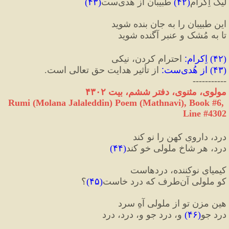
لیک اِکرامِ
(
۴۲
)
 طبیبان از هُدی‌ست
(
۴۳
)
این طبیبان را به جان بنده شوید
تا به مُشک و عنبر آگنده شوید
(
۴۲
) 
اِکرام
:
 احترام کردن، نیکی
(
۴۳
) 
از هُدی‌ست
:
 از تأثیر هدایت حق تعالی است.
-----------
مولوی، مثنوی، دفتر ششم، بیت ۴۳۰۲
Rumi (Molana Jalaleddin) Poem (Mathnavi), Book #6, 
Line #4302
درد، دارویِ کهن را نو کند
درد، هر شاخِ ملولی خو کند
(
۴۴
)
کیمیایِ نوکننده، دردهاست
کو ملولی آن‌طرف که درد خاست
(
۴۵
)
؟
هین مزن تو از ملولی آهِ سرد
درد جو
(
۴۶
)
 و، درد جو و، درد، درد