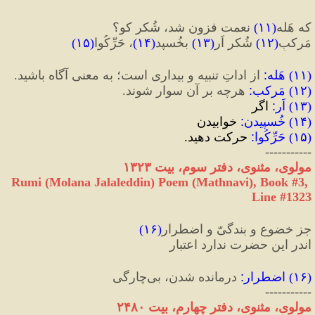
که هَله
(
۱۱
)
 نعمت فزون شد، شُکر کو؟
مَرکبِ
(
۱۲
)
 شُکر اَر
(
۱۳
)
 بخُسپد
(
۱۴
)
، حَرِّکُوا
(
۱۵
)
(
۱۱
) 
هَله
:
 از اداتِ تنبیه و بیداری است؛ به معنی آگاه باشید.
(
۱۲
) 
مَرکب
:‌
 هرچه بر آن سوار شوند.
(
۱۳
) 
اَر
:
 اگر
(
۱۴
) 
خُسپیدن
:
 خوابیدن
(
۱۵
) 
حَرِّکُوا
:
 حرکت دهید.
-----------
مولوی، مثنوی، دفتر سوم، بیت ۱۳۲۳
Rumi (Molana Jalaleddin) Poem (Mathnavi), Book #3, 
Line #1323
جز خضوع و بندگیّ و اضطرار
(
۱۶
)
اندر این حضرت ندارد اعتبار
(
۱۶
) 
اضطرار
:
 درمانده شدن، بی‌چارگی
-----------
مولوی، مثنوی، دفتر چهارم، بیت ٢۴٨٠