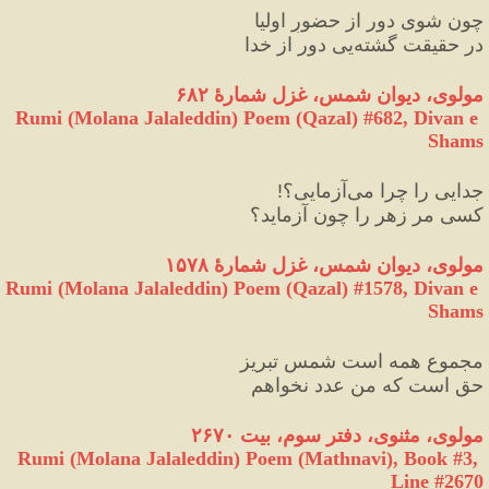
چون شوی دور از حضورِ اولیا
در حقیقت گشته‌‏یی دور از خدا
مولوی، دیوان شمس، غزل شمارهٔ ۶۸۲
Rumi (Molana Jalaleddin) Poem (Qazal) #
682
, Divan e 
Shams
جدایی را چرا می‌آزمایی؟
!
کسی مر زهر را چون آزماید؟
مولوی، دیوان شمس، غزل شمارهٔ ۱۵۷۸
Rumi (Molana Jalaleddin) Poem (Qazal) #
1578
, Divan e 
Shams
مجموع همه است شمس تبریز
حق است که من عدد نخواهم
مولوی، مثنوی، دفتر سوم، بیت ۲۶۷۰
Rumi (Molana Jalaleddin) Poem (Mathnavi), Book #3, 
Line #2670