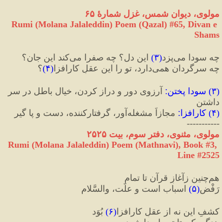
مولوی، دیوان شمس، غزل شمارهٔ ۶۵
Rumi (Molana Jalaleddin) Poem (Qazal) #
65
, Divan e 
Shams
چه سودا می‌پزد
(
۳
)
 این دل؟ چه صفرا می‌کند این جان؟
چه سرگردان همی‌دارد، تو را این عقلِ کارافزا
(
۴
)
؟
(
۳
) 
سودا پختن
:
 آرزوی دور و دراز کردن، خیال باطل در سر 
داشتن
(
۴
) 
کارافزا
:
 مجازاً مشغله‌آور، گرفتارکننده، دست و پا گیر
-----------
مولوی، مثنوی، دفتر سوم، بیت ۲۵۲۵
Rumi (Molana Jalaleddin) Poem (Mathnavi), Book #3, 
Line #2525
هم‌چنین زآغازِ قرآن تا تمام
رَفْضِ
(
۵
)
 اسباب است و علّت، والسَّلام
کشفِ این نه‌ از عقلِ کارافزا
(
۶
)
 بُوَد