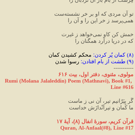
تو آن مردی که او بر خر نشسته‌ست
همی‌پرسد ز خر این را و آن را
خمش کن کاو نمی‌خواهد ز غیرت
که در دریا درآرد همگنان را
(
۸
) 
کمان پُر کردن
:
 محکم کشیدن کمان
(
۹
) 
طشت از بام افتادن
:
 رسوا شدن
-----------
مولوی، مثنوی، دفتر اول، بیت ۶۱۶
Rumi (Molana Jalaleddin) Poem (Mathnavi), Book #1, 
Line #616
گَر بِپَرّانیم تیر، آن نی زِ ماست
ما کَمان و تیراَنْدازَش خداست
قرآن کریم، سورهٔ انفال 
(
۸
)
، آیهٔ ۱۷
Quran, Al-Anfaal(#8
), Line #
17