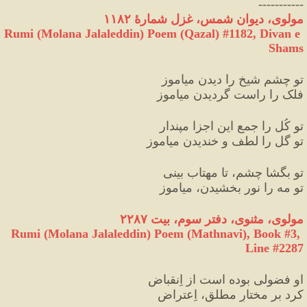
-----------
مولوی، دیوان شمس، غزل شمارهٔ ۱۱۸۲
Rumi (Molana Jalaleddin) Poem (Qazal) #
1182
, Divan e 
Shams
تو چشمِ شیخ را دیدن میاموز
فلک را راست گردیدن میاموز
تو کُل را جمعِ این اجزا مپندار
تو گل را لطف و خندیدن میاموز
تو بگشا چشم، تا مهتاب بینی
تو مه را نور بخشیدن، میاموز
مولوی، مثنوی، دفتر سوم، بیت ۲۲۸۷
Rumi (Molana Jalaleddin) Poem (Mathnavi), Book #3, 
Line #2287
او فضولی بوده است از اِنقباض
کرد بر مختارِ مطلق، اِعتراض