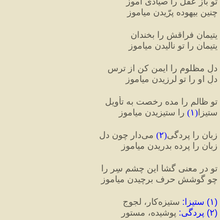
تو بازِ عقل را صیّادی آموز
چنین بیهوده پرّیدن میاموز
یتیمانِ فراقش را بخندان
یتیمان را تو نالیدن میاموز
دلِ مظلوم را ایمن کن از ترس
دلِ او را تو لرزیدن میاموز
تو ظالم را مده رخصت به تأویل
ستیزا
(
۱
)
 را ستیزیدن میاموز
زبان را پردگی
(
۲
)
 می‌دار چون دل
زبان را پرده بدریدن میاموز
تو در معنی گشا این چشمِ سِر را
چو گوشش حرف برچیدن میاموز
(
۱
)
 ستیزا
:
 ستیزه‌کار، لجوج
(
۲
)
 پردگی
:
 پوشیده، مستور