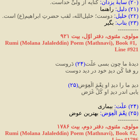
(
۲۰
) 
سایهٔ‌‌ یزدان
:
 کنایه از ولیِّ خداست.
(
۲۱
) 
دلیل
:‌
 راهنما
(
۲۲
) 
خلیل
:
 دوست؛ خلیل‌الله، لقبِ‌ حضرتِ ابراهیم‌
(
ع
)
 است.
(
۲۳
) 
بتاب
:
 بگیر
-----------
مولوی، مثنوی، دفتر اوّل، بیت ۹۲۱
Rumi (Molana Jalaleddin) Poem (Mathnavi), Book #1, 
Line #921
دیدهٔ ما چون بسی علّت
(
۲۴
)
 دَروست
رو فنا کُن دیدِ خود در دید دوست
دیدِ ما را دیدِ او نِعْمَ الْعِوَض
(
۲۵
)
یابی اندر دیدِ او کُلِّ غَرَض
(
۲۴
) 
علّت
:
 بیماری
(
۲۵
) 
نِعْمَ الْعِوَض
:
 بهترین عوض
-----------
مولوی، مثنوی، دفتر دوم، بیت ۱۷۸۶
Rumi (Molana Jalaleddin) Poem (Mathnavi), Book #2, 
Line #1786