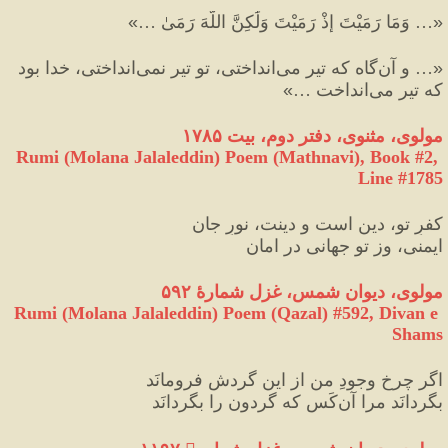
«
… وَمَا رَمَيْتَ إِذْ رَمَيْتَ وَلَٰكِنَّ اللَّهَ رَمَىٰ …
»
«
… و آن‌گاه که تیر می‌انداختی، تو تیر نمی‌انداختی، خدا بود 
که تیر می‌انداخت …
»
مولوی، مثنوی، دفتر دوم، بیت ۱۷۸۵
Rumi (Molana Jalaleddin) Poem (Mathnavi), Book #2, 
Line #1785
کفرِ تو، دین است و دینت، نورِ جان
ایمنی، وز تو جهانی در امان‏
مولوی، دیوان شمس، غزل شمارۀ ۵٩٢
Rumi (Molana Jalaleddin) Poem (Qazal) #
592
, Divan e 
Shams
اگر چرخِ وجودِ من از این گردش فرو‌مانَد
بگردانَد مرا آن‌کَس که گردون را بگردانَد