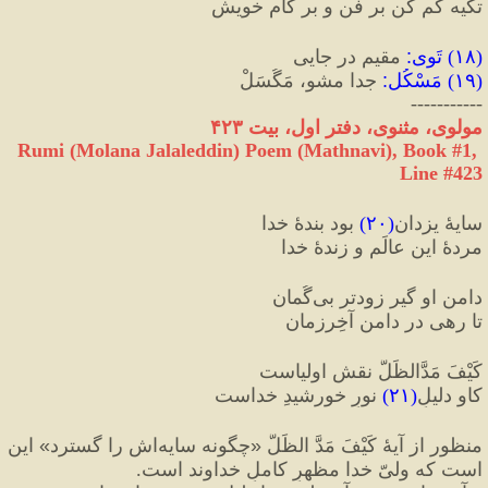
تکیه کم کن بر فن و بر کامِ خویش
(
۱۸
) 
تَوی
:
 مقیم در جایی
(
۱۹
) 
مَسْکُل
:
 جدا مشو، مَگُسَلْ
-----------
مولوی، مثنوی، دفتر اول، بیت ۴٢٣
Rumi (Molana Jalaleddin) Poem (Mathnavi), Book #1, 
Line #423
سایۀ یزدان
(
۲۰
)
 بود بندهٔ خدا
مردهٔ این عالَم و زندهٔ خدا
دامنِ او گیر زودتر بی‌‌گُمان
تا رهی در دامنِ آخِرزمان‌‌
کَیْفَ‌ مَدَّالظِّلَّ نقشِ اولیاست
کاو دلیلِ
(
۲۱
)
 نورِ خورشیدِ خداست
منظور از آیۀ كَيْفَ ‌مَدَّ الظِّلَّ 
«
چگونه سایه‌اش را گسترد
»
 این 
است که ولیّ خدا مظهرِ کاملِ خداوند است.