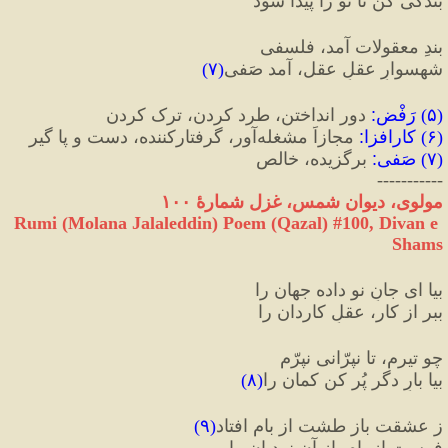
بندگی کن تا تو را پیدا شود
بندِ معقولات آمد، فلسفی
شهسوارِ عقلِ عقل، آمد صَفی
(
۷
)
(
۵
) 
رَفْض
:
 دور انداختن، طرد کردن، ترک کردن
(
۶
) 
کارافزا
:
 مجازاً مشغله‌آور، گرفتارکننده، دست و پا گیر
(
۷
) 
صَفی
:
 برگزیده، خالص
-----------
مولوی، دیوان شمس، غزل شمارهٔ ۱۰۰
Rumi (Molana Jalaleddin) Poem (Qazal) #
100
, Divan e 
Shams
بیا ای جانِ نو داده جهان را
ببر از کار، عقلِ کاردان را
چو تیرم، تا نپرّانی نپرّم
بیا بارِ دگر پُر کن کمان را
(
۸
)
ز عشقت باز طشت از بام افتاد
(
۹
)
فِرِست از بام باز آن نردبان را