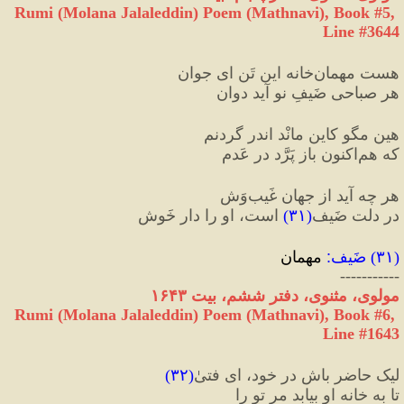
Rumi (Molana Jalaleddin) Poem (Mathnavi), Book #5, 
Line #3644
هست مهمان‌خانه این تَن ای جوان
هر صباحی ضَیفِ نو آید دوان
هین مگو کاین مانْد اندر گردنم
که هم‌‌اکنون باز پَرَّد در عَدم
هر چه آید از جهان غَیب‌وَش
در دلت ضَیف‌
(
۳۱
)
 است، او را دار خَوش
(
۳۱
) 
ضَیف
:
 مهمان
-----------
مولوی، مثنوی، دفتر ششم، بیت ١۶۴٣
Rumi (Molana Jalaleddin) Poem (Mathnavi), Book #6, 
Line #1643
لیک حاضر باش در خود، ای فتیٰ
(
۳۲
)
تا به خانه او بیابد مر تو را