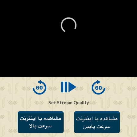
0
seconds
of
0
seconds
Set Stream Quality