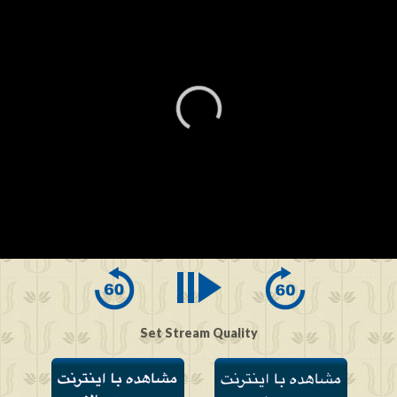
0
seconds
of
0
seconds
Set Stream Quality