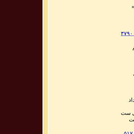
»
اد
سی ست
ست