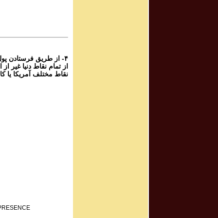
برنامه صوتی ش
rogram #582
برنامه صوتی ش
۴- از طریق فرستادن پو
نقاط مختلف آمریکا یا کا
F PRESENCE