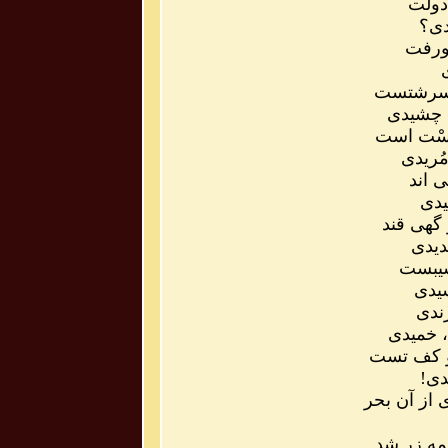
دولت
دی؟
رورفت
ش سرشتست
ه چشیدی
لَسْت است
ُریدی
ی اند
یدی
 گهی قند
دیدی
نشیبست
سیدی
َندی
، خمیدی
و کف تست
دی!
از آن بحر
مه زر شد