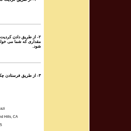
rogram #589
برنامه صوتی ش
rogram #588
برنامه صوتی ش
۲- از طریق دادن کردیت 
مقداری که شما می خواه
rogram #587
شود.
برنامه صوتی ش
rogram #586
برنامه صوتی ش
۳- از طریق فرستادن چک به آدرس زیر:
rogram #585
برنامه صوتی ش
rogram #584
azi
برنامه صوتی ش
d Hills, CA
A.
rogram #583