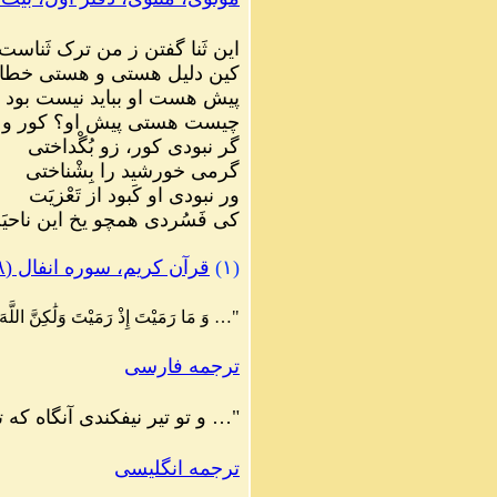
این ثَنا گفتن ز من ترک ثَناست
کین دلیل هستی و هستی خط
پیش هست او بباید نیست بود
چیست هستی پیش او؟ کور و ک
گر نبودی کور، زو بُگْداختی
گرمی خورشید را بِشْناختی
ور نبودی او کَبود از تَعْزیَت
کی فَسُردی همچو یخ این ناحی
(۱)
قرآن کریم، سوره انفال (۸)، آیه ۱۷
"… وَ مَا رَمَيْتَ إِذْ رَمَيْتَ وَلَٰكِنَّ اللَ
ترجمه فارسی
"… و تو تیر نیفکندی آنگاه که 
ترجمه انگلیسی