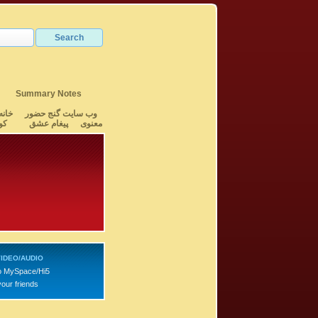
Summary Notes
وب سایت گنج حضور
خانه
معنوی
پیغام عشق
کو
IDEO/AUDIO
o MySpace/Hi5
your friends