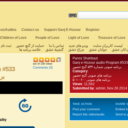
os/Audios
Contact us
Support Ganj E Hozour
Register
Children of Love
People of Love
Light of Love
Treasure of Love
لیست کاربران سایت
ویدو های جدید
تماس با ما
حمایت از گنچ حضور
ثبت نام
دکان عشق
جوانان عشق
چراغ عشق
گنجینهٔ عشق
خلاصه برنامه ها
Parviz Shahbazi
Ganj e Hozour audio Program #533
out of 150 votes
برنامه صوتی شماره ۵۳۳ گنج حضور
m #533
Comments
(0)
Category
:
برن
برنامه های صوتی گنج حضور
برنامه های صوتی ۶۰۰ - ۵۰۱
Views
: 11,562
Submitted by
:
admin, Nov 26 2014
TAKE ACTION
SHARE V
Post your comment
Embed t
Report this video/audio
Send to 
lity