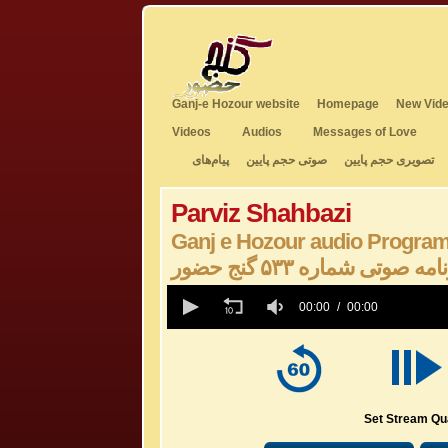
Ganj-e Hozour website
Homepage
New Vide
Videos
Audios
Messages of Love
تصویری حجم پایین
صوتی حجم پایین
پیام‌های
Parviz Shahbazi
Ganj e Hozour audio Progra
امه صوتی شماره ۵۳۳ گنج حضور
0
seconds
00:00
00:00
of
0
seconds
Volume
50%
Set Stream Qua