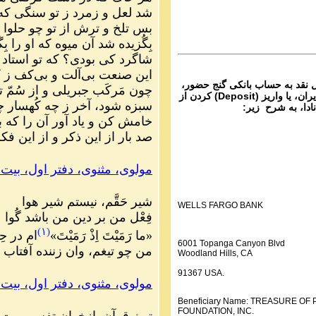
ماره ۵۸۳ گنج حضور
شد لعل و زمرد ز تو سنگی که 
Parviz Shahbazi
بس تلخ و ترش از تو چو حلوا
Ganje Hozour audio P
بِگُزیده شد آن میوه که او را بِ
ماره ۵۸۲ گنج حضور
شاگرد کی بودی؟ که تو استاد 
این صنعت بی‌آلت و بی‌کف ز 
ل نقد به حساب بانکی گنج حضور،
چون مَرکَب جبریلی و از سُمّ 
از تمام نقاط دنیا غیر از ایران، یا واریز (Deposit) کردن از
سبزه شود، آخر ز چه کُهسار 
نادا، به شرح زیر:
خامش کن و یاد آور آن را که ب
صد بار از این ذکر و از این فک
مولوی، مثنوی، دفتر اول، بیت ٣٧٨٨
شیر حَقَّم، نیستم شیر هوا
WELLS FARGO BANK
فِعْل من بر دین من باشد گُوا
(
۱
)
«ما رَمَیْتَ اِذْ رَمَیْتَ»
ام در ح
6001 Topanga Canyon Blvd
من چو تیغم، وان زننده آفتاب
Woodland Hills, CA
91367 USA.
مولوی، مثنوی، دفتر اول، بیت ۶۱۵
Beneficiary Name: TREASURE O
FOUNDATION, INC.
تو ز قرآن بازخوان تفسیر بیت