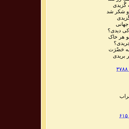
گُزیدی
 و شکر شد
گَزیدی
جهانی
کی دیدی؟
تو هر خاک
چریدی؟
ه حَضْرَت
ر بریدی
ِراب