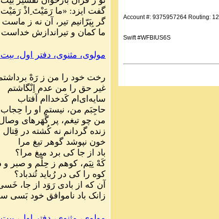
گفت ایزد: «ما رَمَیْتَ ِاذْ رَمَیْت
Account #: 9375957264 Routing: 1
گر بِپَرّانیم تیر، آن نه ز ماست
ما کمان و تیراندازش خداست
Swift #WFBIUS6S
مولوی، مثنوی، دفتر اول، بیت ۳۷۹۰
رخت خود را من ز رَهْ برداشتم
غیر حق را من عدم اِنْگاشتم
سایه‌ای‌ام کَدخداام آفتاب
حاجِبَم من، نیستم او را حِجاب
من چو تیغم، پر گُهَرهای وصال
زنده گردانم نه کُشته در قِتال
خون نپوشد گوهر تیغ مرا
باد از جا کی برد میغ مرا؟
کَهْ نِیَم، کوهم ز حِلْم و صبر و د
کوه را کی در رُباید تُندباد؟
آن که از بادی رَوَد از جا، خَ
زانک باد ناموافق خود بَسی 
مولوی، مثنوی، دفتر اول، بیت ۵۱۷