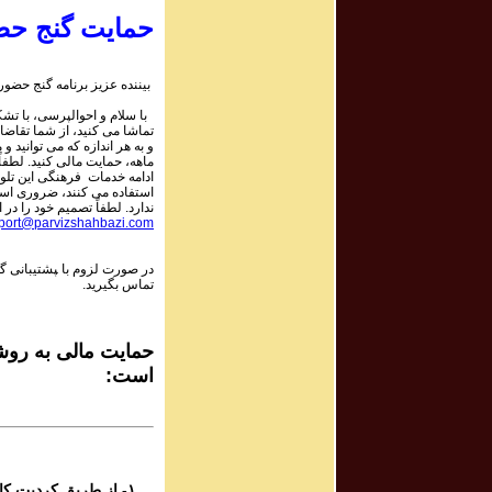
حمایت گنج حض
rogram #595
برنامه صوتی ش
بیننده عزیز برنامه گنج حضور:
با سلام و احوالپرسی، با تشکر
rogram #594
تماشا می کنید، از شما تقاضا
برنامه صوتی ش
و به هر اندازه که می توانید و 
ماهه، حمایت مالی کنید. لطفاً 
ادامه خدمات فرهنگی این تلو
استفاده می کنند، ضروری است.
rogram #593
ندارد. لطفاً تصمیم خود را در ا
برنامه صوتی ش
port@parvizshahbazi.com
در صورت لزوم با ‍پشتیبانی 
rogram #592
تماس بگیرید.
برنامه صوتی ش
rogram #591
حمایت مالی به روشه
برنامه صوتی ش
است:
rogram #590
برنامه صوتی ش
۱- از طریق کردیت کارت و