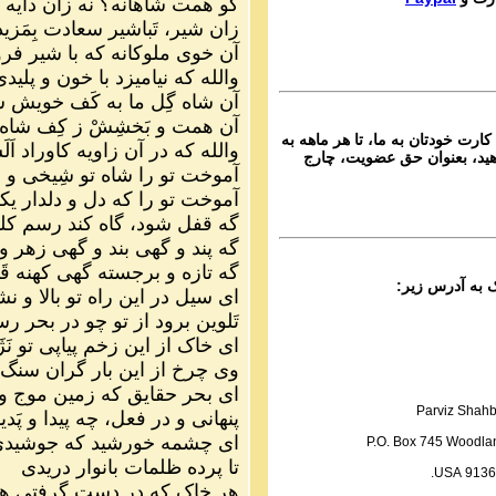
کو همت شاهانه؟ نه زان دایه 
Ganje Hozour audio P
زان شیر، تَباشیر سعادت بِمَزی
ماره ۵۸۹ گنج حضور
آن خوی ملوکانه که با شیر ف
Parviz Shahbazi
والله که نیامیزد با خون و پلیدی
Ganje Hozour audio P
آن شاه گِل ما به کَف خوی
ماره ۵۸۸ گنج حضور
آن همت و بَخشِشْ ز کِف شا
کارت خودتان به ما، تا هر ماهه به
Parviz Shahbazi
والله که در آن زاویه کاوراد اَ
ید، بعنوان حق عضویت، چارج
Ganje Hozour audio P
آموخت تو را شاه تو شِیخی و م
ماره ۵۸۷ گنج حضور
آموخت تو را که دل و دلدار یک
گه قفل شود، گاه کند رسم کل
Parviz Shahbazi
Ganje Hozour audio P
گه پند و گهی بند و گهی زهر و
ماره ۵۸۶ گنج حضور
گه تازه و برجسته گهی کهنه قَ
ای سیل در این راه تو بالا و 
Parviz Shahbazi
تَلوین برود از تو چو در بحر ر
Ganje Hozour audio P
ماره ۵۸۵ گنج حضور
ای خاک از این زخم پیاپی تو نَژ
وی چرخ از این بار گران سنگ
Parviz Shahbazi
ای بحر حقایق که زمین موج 
Ganje Hozour audio P
Parviz Shahb
پنهانی و در فعل، چه پیدا و پَدی
ماره ۵۸۴ گنج حضور
ای چشمه خورشید که جوشیدی 
P.O. Box 745 Woodlan
Parviz Shahbazi
تا پرده ظلمات بانوار دریدی
91365 US
Ganje Hozour audio P
هر خاک که در دست گرفتی ه