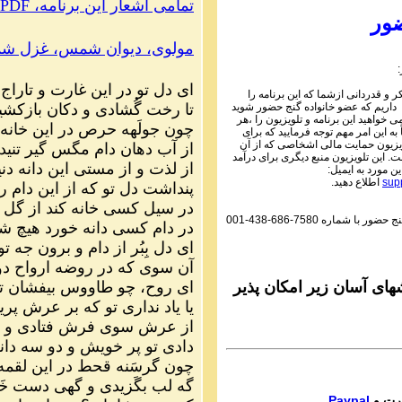
PDF ،تمامی اشعار این برنامه
Parviz Shahbazi
ور
Ganje Hozour audio P
مولوی، دیوان شمس، غزل شماره 
ماره ۵۹۵ گنج حضور
Parviz Shahbazi
ای دل تو در این غارت و تاراج
 و قدردانی ازشما که این برنامه را
Ganje Hozour audio P
تا رخت گُشادی و دکان بازکش
 داریم که عضو خانواده گنج حضور شوید
ماره ۵۹۴ گنج حضور
می خواهید این برنامه و تلویزیون را ،هر
چون جولَهه حرص در این خانه 
به این امر مهم توجه فرمایید که برای
Parviz Shahbazi
یزیون حمایت مالی اشخاصی که از آن
از آب دهان دام مگس گیر تنید
 این تلویزیون منبع دیگری برای درآمد
Ganje Hozour audio P
از لذت و از مستی این دانه دنی
ین مورد به ایمیل:
ماره ۵۹۳ گنج حضور
sup
اطلاع دهید.
پنداشت دل تو که از این دام ر
Parviz Shahbazi
در سیل کسی خانه کند از گل و
گنج حضور با شماره
001-438-686-7580
Ganje Hozour audio P
در دام کسی دانه خورد هیچ ش
ماره ۵۹۲ گنج حضور
ای دل بِبُر از دام و برون جه تو
آن سوی که در روضه ارواح دو
Parviz Shahbazi
ای روح، چو طاووس بیفشان تو
Ganje Hozour audio P
ای آسان زیر امکان پذیر
ماره ۵۹۱ گنج حضور
یا یاد نداری تو که بر عرش پر
از عرش سوی فرش فتادی و ق
Parviz Shahbazi
دادی تو پر خویش و دو سه دان
Ganje Hozour audio P
چون گرسَنه قحط در این لقمه
ماره ۵۹۰ گنج حضور
گه لب بگَزیدی و گهی دست خَ
Parviz Shahbazi
Paypal