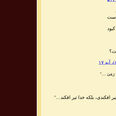
است
بود
َت؟
ّهَ رَمَىٰ …"
تیر افکندی، بلکه خدا تیر افکند…"