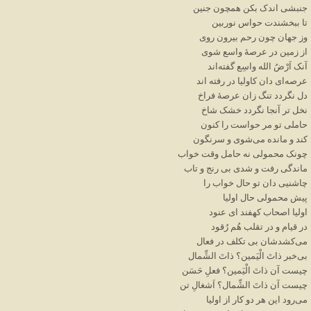
جنبشی
اندک
بکن
همچون
جنین
تا
ببخشندت
حواس
نوربین
وز
جهان
چون
رحم
بیرون
روی
از
زمین
در
عرصهٔ
واسع
شوی
آنک
اَرْضُ
الله
واسِع
گفته
اند
عرصه
ای
دان
کاولیا
در
رفته
اند
دل
نگردد
تنگ
زان
عرصهٔ
فراخ
نخل
تر
آنجا
نگردد
خشک
شاخ
حاملی
تو
مر
حواست
را
کنون
کند
و
مانده
می
شوی
و
سرنگون
چونک
محمولی
نه
حامل
وقت
خواب
ماندگی
رفت
و
شدی
بی
رنج
و
تاب
چاشنیی
دان
تو
حال
خواب
را
پیش
محمولی
حال
اولیا
اولیا
اصحاب
کهفند
ای
عنود
در
قیام
و
در
تقلب
هُم
رُقود
می
کشدشان
بی
تکلف
در
فعال
بی
خبر
ذاتَ
الْیَمین؟
ذاتَ
الشِّمال
چیست
آن
ذاتَ
الْیَمین؟
فعلِ
حَسَن
چیست
آن
ذاتَ
الشِّمال؟
اَشغالِ
تن
می
رود
این
هر
دو
کار
از
اوليا