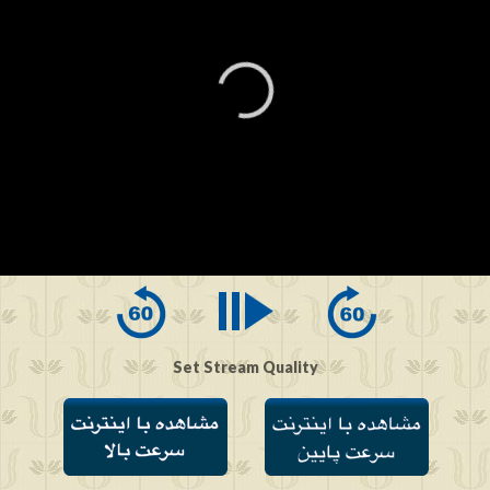
0
seconds
of
0
seconds
Set Stream Quality