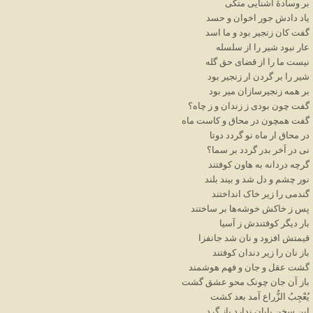
بر
وسادهٔ
آشنایی
متکی
یاد
دادش
جور
اخوان
و
حسد
گفت
کان
زنجیر
بود
و
ما
اسد
عار
نبود
شیر
را
از
سلسله
نیست
ما
را
از
قضای
حق
گله
شیر
را
بر
گردن
ار
زنجیر
بود
بر
همه
زنجیرسازان
میر
بود
گفت
چون
بودی
ز
زندان
و
ز
چاه؟
گفت
همچون
در
محاق
و
کاست
ماه
در
محاق
ار
ماه
نو
گردد
دوتا
نی
در
آخر
بدر
گردد
بر
سما؟
گرچه
دردانه
به
هاون
کوفتند
نور
چشم
و
دل
شد
و
بیند
بلند
گندمی
را
زیر
خاک
انداختند
پس
ز
خاکش
خوشه
ها
بر
ساختند
بار
دیگر
کوفتندش
ز
آسیا
قیمتش
افزود
و
نان
شد
جانفزا
باز
نان
را
زیر
دندان
کوفتند
گشت
عقل
و
جان
و
فهم
هوشمند
باز
آن
جان
چونک
محو
عشق
گشت
یُعْجِبُ
الزُّراع
آمد
بعد
کشت
این
سخن
پایان
ندارد
باز
گرد