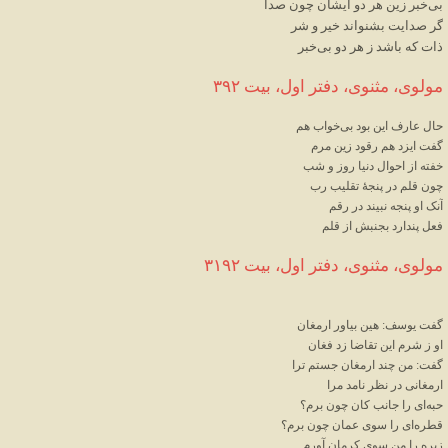
بی
خبر
زین
هر
دو
ایشان
چون
صدا
گر
صدایت
بشنواند
خیر
و
شر
ذات
که
باشد
ز
هر
دو
بی
خبر
مولوی، مثنوی، دفتر اول، بیت ۳۹۲
حال
عارف
این
بود
بی
خواب
هم
گفت
ایزد
هم
رقود
زین
مرم
خفته
از
احوال
دنیا
روز
و
شب
چون
قلم
در
پنجهٔ
تقلیب
رب
آنک
او
پنجه
نبیند
در
رقم
فعل
پندارد
بجنبش
از
قلم
مولوی، مثنوی، دفتر اول، بیت ۳۱۹۲
گفت
یوسف
: 
هین
بیاور
ارمغان
او
ز
شرم
این
تقاضا
زد
فغان
گفت
: 
من
چند
ارمغان
جستم
ترا
ارمغانی
در
نظر
نامد
مرا
حبه
ای
را
جانب
کان
چون
برم؟
قطره
ای
را
سوی
عمان
چون
برم؟
زیره
را
من
سوی
کرمان
آورم