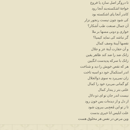
تا
دروگر
اصل
سازد
یا
فروع
خواجهٔ
اشکسته
بند
آنجا
رود
کاندر
آنجا
پای
اشکسته
بود
کی
شود
چون
نیست
رنجور
نزار
آن
جمال
صنعت
طب
آشکار؟
خواری
و
دونی
مسها
بر
ملا
گر
نباشد
کی
نماید
کیمیا؟
نقصها
آیینهٔ
وصف
کمال
و
آن
حقارت
آینهٔ
عز
و
جلال
زانک
ضد
را
ضد
کند
ظاهر
یقین
زانک
با
سرکه
پدیدست
انگبین
هر
که
نقص
خویش
را
دید
و
شناخت
اندر
استکمال
خود
دو
اسبه
تاخت
زان
نمی
پرد
به
سوی
ذوالجلال
کو
گمانی
می
برد
خود
را
کمال
علتی
بتر
ز
پندار
کمال
نیست
اندر
جان
تو
ای
ذو
دلال
از
دل
و
از
دیده
ات
بس
خون
رود
تا
ز
تو
این
مُعجِبی
بیرون
شود
علت
ابلیس
انا
خیری
بدست
وین
مرض
در
نفس
هر
مخلوق هست