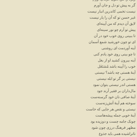
گر
به
پیش
تو
دل
و
جان
آورم
نیست
تخمی
کاندرین
انبار
نیست
غیر
حسن
تو
که
آن
را
یار
نیست
لایق
آن
دیدم
که
من
آیینه
ای
پیش
تو
آرم
چو
نور
سینه
ای
تا
ببینی
روی
خوب
خود
در
آن
ای
تو
چون
خورشید
شمع
آسمان
آینه
آوردمت
ای
روشنی
تا
چو
بینی
روی
خود
یادم
کنی
آینه
بیرون
کشید
او
از
بغل
خوب
را
آیینه
باشد
مُشتَغَل
آینهٔ
هستی
چه
باشد؟
نیستی
نیستی
بر
گر
تو
ابله
نیستی
هستی
اندر
نیستی
بتوان
نمود
مال
داران
بر
فقیر
آرند
جود
آینهٔ
صافی
نان
خود
گرسنه
ست
سوخته
هم
آینهٔ
آتش
زنه
ست
نیستی
و
نقص
هر
جایی
که
خاست
آینهٔ
خوبی
جمله
پیشه
هاست
چونک
جامه
چست
و
دوزیده
بود
مظهر
فرهنگ
درزی
چون
شود
ناتراشیده
همی
باید
جذوع