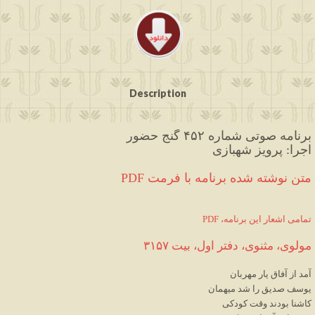
Description
برنامه صوتی شماره ۴۵۲ گنج حضور
اجرا: پرویز شهبازی
PDF متن نوشته شده برنامه با فرمت
PDF ،تمامی اشعار این برنامه
مولوی، مثنوی، دفتر اول، بیت ۳
۱۵۷
آمد
از
آفاق
یار
مهربان
یوسف
صدیق
را
شد
میهمان
کاشنا
بودند
وقت
کودکی