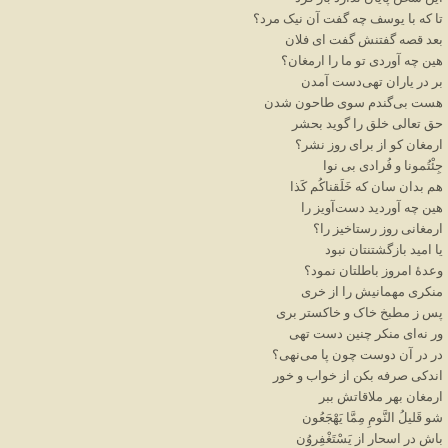
تا
که
با
یوسف
چه
گفت
آن
نیک
مرد؟
بعد
قصه
گفتنش
گفت
ای
فلان
هین
چه
آوردی
تو
ما
را
ارمغان؟
بر
در
یاران
تهی
دست
آمدن
هست
بی
گندم
سوی
طاحون
شدن
حق
تعالی
خلق
را
گوید
بحشر
ارمغان
کو
از
برای
روز
نشر؟
جِئْتُمونا
و
فُرادی
بی
نوا
هم
بدان
سان
که
خَلَقناکُم
کَذا
هین
چه
آوردید
دست
آویز
را
ارمغانی
روز
رستاخیز
را؟
یا
امید
بازگشتنتان
نبود
وعدهٔ
امروز
باطلتان
نمود؟
منکری
مهمانیش
را
از
خری
پس
ز
مطبخ
خاک
و
خاکستر
بری
ور
نه
ای
منکر
چنین
دست
تهی
در
در
آن
دوست
چون
پا
می
نهی؟
اندکی
صرفه
بکن
از
خواب
و
خور
ارمغان
بهر
ملاقاتش
ببر
شو
قَلیلُ
النَّومِ
مِمَّا
یَهْجَعُون
باش
در
اسحار
از
یَسْتَغْفِروُن