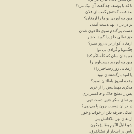
تا
که
با
یوسف
چه
گفت
آن
نیک
مرد؟
بعد
قصه
گفتنش
گفت
ای
فلان
هین
چه
آوردی
تو
ما
را
ارمغان؟
بر
در
یاران
تهی
دست
آمدن
هست
بی
گندم
سوی
طاحون
شدن
حق
تعالی
خلق
را
گوید
بحشر
ارمغان
کو
از
برای
روز
نشر؟
جِئْتُمونا
و
فُرادی
بی
نوا
هم
بدان
سان
که
خَلَقناکُم
کَذا
هین
چه
آوردید
دست
آویز
را
ارمغانی
روز
رستاخیز
را؟
یا
امید
بازگشتنتان
نبود
وعدهٔ
امروز
باطلتان
نمود؟
منکری
مهمانیش
را
از
خری
پس
ز
مطبخ
خاک
و
خاکستر
بری
ور
نه
ای
منکر
چنین
دست
تهی
در
در
آن
دوست
چون
پا
می
نهی؟
اندکی
صرفه
بکن
از
خواب
و
خور
ارمغان
بهر
ملاقاتش
ببر
شو
قَلیلُ
النَّومِ
مِمَّا
یَهْجَعُون
باش
در
اسحار
از
یَسْتَغْفِروُن