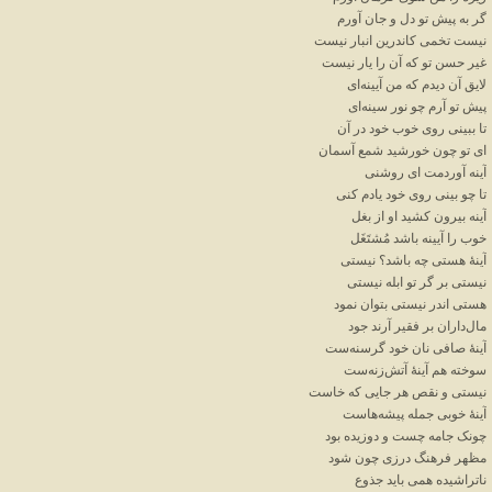
گر
به
پیش
تو
دل
و
جان
آورم
نیست
تخمی
کاندرین
انبار
نیست
غیر
حسن
تو
که
آن
را
یار
نیست
لایق
آن
دیدم
که
من
آیینه
ای
پیش
تو
آرم
چو
نور
سینه
ای
تا
ببینی
روی
خوب
خود
در
آن
ای
تو
چون
خورشید
شمع
آسمان
آینه
آوردمت
ای
روشنی
تا
چو
بینی
روی
خود
یادم
کنی
آینه
بیرون
کشید
او
از
بغل
خوب
را
آیینه
باشد
مُشتَغَل
آینهٔ
هستی
چه
باشد؟
نیستی
نیستی
بر
گر
تو
ابله
نیستی
هستی
اندر
نیستی
بتوان
نمود
مال
داران
بر
فقیر
آرند
جود
آینهٔ
صافی
نان
خود
گرسنه
ست
سوخته
هم
آینهٔ
آتش
زنه
ست
نیستی
و
نقص
هر
جایی
که
خاست
آینهٔ
خوبی
جمله
پیشه
هاست
چونک
جامه
چست
و
دوزیده
بود
مظهر
فرهنگ
درزی
چون
شود
ناتراشیده
همی
باید
جذوع