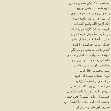
جنبشی
اندک
بکن
همچون
جنین
تا
ببخشندت
حواس
نوربین
وز
جهان
چون
رحم
بیرون
روی
از
زمین
در
عرصهٔ
واسع
شوی
آنک
اَرْضُ
الله
واسِع
گفته
اند
عرصه
ای
دان
کاولیا
در
رفته
اند
دل
نگردد
تنگ
زان
عرصهٔ
فراخ
نخل
تر
آنجا
نگردد
خشک
شاخ
حاملی
تو
مر
حواست
را
کنون
کند
و
مانده
می
شوی
و
سرنگون
چونک
محمولی
نه
حامل
وقت
خواب
ماندگی
رفت
و
شدی
بی
رنج
و
تاب
چاشنیی
دان
تو
حال
خواب
را
پیش
محمولی
حال
اولیا
اولیا
اصحاب
کهفند
ای
عنود
در
قیام
و
در
تقلب
هُم
رُقود
می
کشدشان
بی
تکلف
در
فعال
بی
خبر
ذاتَ
الْیَمین؟
ذاتَ
الشِّمال
چیست
آن
ذاتَ
الْیَمین؟
فعلِ
حَسَن
چیست
آن
ذاتَ
الشِّمال؟
اَشغالِ
تن
می
رود
این
هر
دو
کار
از
اوليا