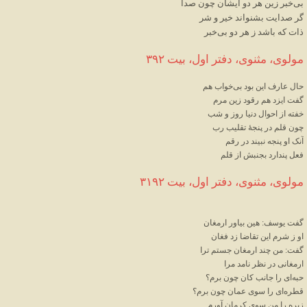
بی
خبر
زین
هر
دو
ایشان
چون
صدا
گر
صدایت
بشنواند
خیر
و
شر
ذات
که
باشد
ز
هر
دو
بی
خبر
مولوی، مثنوی، دفتر اول، بیت ۳۹۲
حال
عارف
این
بود
بی
خواب
هم
گفت
ایزد
هم
رقود
زین
مرم
خفته
از
احوال
دنیا
روز
و
شب
چون
قلم
در
پنجهٔ
تقلیب
رب
آنک
او
پنجه
نبیند
در
رقم
فعل
پندارد
بجنبش
از
قلم
مولوی، مثنوی، دفتر اول، بیت ۳۱۹۲
گفت
یوسف
: 
هین
بیاور
ارمغان
او
ز
شرم
این
تقاضا
زد
فغان
گفت
: 
من
چند
ارمغان
جستم
ترا
ارمغانی
در
نظر
نامد
مرا
حبه
ای
را
جانب
کان
چون
برم؟
قطره
ای
را
سوی
عمان
چون
برم؟
زیره
را
من
سوی
کرمان
آورم