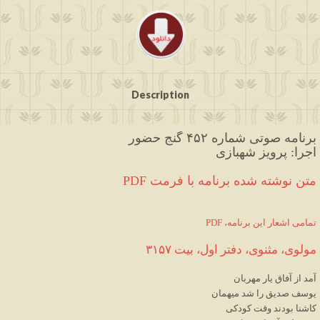
Description
برنامه صوتی شماره ۴۵۲ گنج حضور
اجرا: پرویز شهبازی
PDF متن نوشته شده برنامه با فرمت
PDF ،تمامی اشعار این برنامه
مولوی، مثنوی، دفتر اول، بیت ۳
۱۵۷
آمد
از
آفاق
یار
مهربان
یوسف
صدیق
را
شد
میهمان
کاشنا
بودند
وقت
کودکی