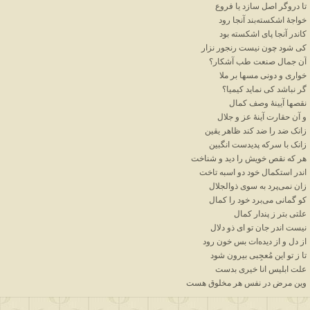
تا
دروگر
اصل
سازد
یا
فروع
خواجهٔ
اشکسته
بند
آنجا
رود
کاندر
آنجا
پای
اشکسته
بود
کی
شود
چون
نیست
رنجور
نزار
آن
جمال
صنعت
طب
آشکار؟
خواری
و
دونی
مسها
بر
ملا
گر
نباشد
کی
نماید
کیمیا؟
نقصها
آیینهٔ
وصف
کمال
و
آن
حقارت
آینهٔ
عز
و
جلال
زانک
ضد
را
ضد
کند
ظاهر
یقین
زانک
با
سرکه
پدیدست
انگبین
هر
که
نقص
خویش
را
دید
و
شناخت
اندر
استکمال
خود
دو
اسبه
تاخت
زان
نمی
پرد
به
سوی
ذوالجلال
کو
گمانی
می
برد
خود
را
کمال
علتی
بتر
ز
پندار
کمال
نیست
اندر
جان
تو
ای
ذو
دلال
از
دل
و
از
دیده
ات
بس
خون
رود
تا
ز
تو
این
مُعجِبی
بیرون
شود
علت
ابلیس
انا
خیری
بدست
وین
مرض
در
نفس
هر
مخلوق هست