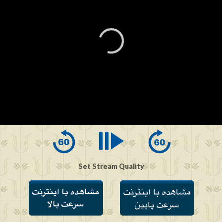
0
seconds
of
0
seconds
Set Stream Quality