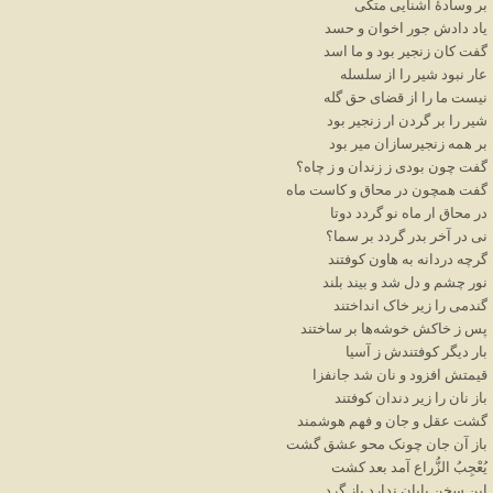
بر
وسادهٔ
آشنایی
متکی
یاد
دادش
جور
اخوان
و
حسد
گفت
کان
زنجیر
بود
و
ما
اسد
عار
نبود
شیر
را
از
سلسله
نیست
ما
را
از
قضای
حق
گله
شیر
را
بر
گردن
ار
زنجیر
بود
بر
همه
زنجیرسازان
میر
بود
گفت
چون
بودی
ز
زندان
و
ز
چاه؟
گفت
همچون
در
محاق
و
کاست
ماه
در
محاق
ار
ماه
نو
گردد
دوتا
نی
در
آخر
بدر
گردد
بر
سما؟
گرچه
دردانه
به
هاون
کوفتند
نور
چشم
و
دل
شد
و
بیند
بلند
گندمی
را
زیر
خاک
انداختند
پس
ز
خاکش
خوشه
ها
بر
ساختند
بار
دیگر
کوفتندش
ز
آسیا
قیمتش
افزود
و
نان
شد
جانفزا
باز
نان
را
زیر
دندان
کوفتند
گشت
عقل
و
جان
و
فهم
هوشمند
باز
آن
جان
چونک
محو
عشق
گشت
یُعْجِبُ
الزُّراع
آمد
بعد
کشت
این
سخن
پایان
ندارد
باز
گرد