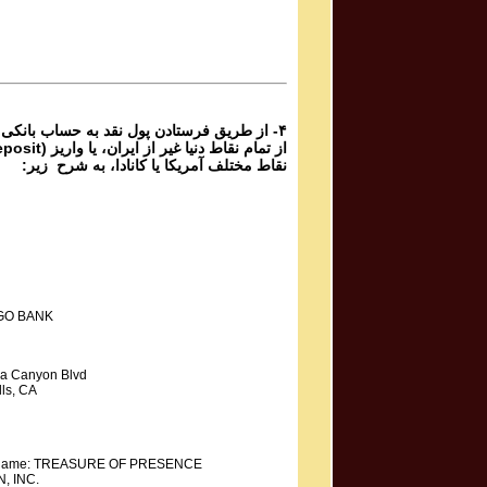
Phone Calls Programs #1054
3 | ۱۰۵۴
Parviz Shahbazi - Ganje Hozour | پرویز شهبازی - گنج
حضور
Phone Calls Programs #1054
2 | ۱۰۵۴
از طریق فرستادن پول نقد به حساب بانکی گ،
نقاط مختلف آمریکا یا کانادا، به شرح زیر:
GO BANK
a Canyon Blvd
ls, CA
y Name: TREASURE OF PRESENCE
, INC.