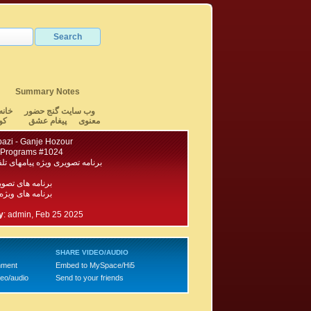
Summary Notes
وب سایت گنج حضور
خانه
معنوی
پیغام عشق
کو
azi - Ganje Hozour
 Programs #1024
برنامه تصویری ویژه پیامهای تلفن
برنامه های تصو
برنامه های ویژه
y
:
admin, Feb 25 2025
SHARE VIDEO/AUDIO
mment
Embed to MySpace/Hi5
deo/audio
Send to your friends