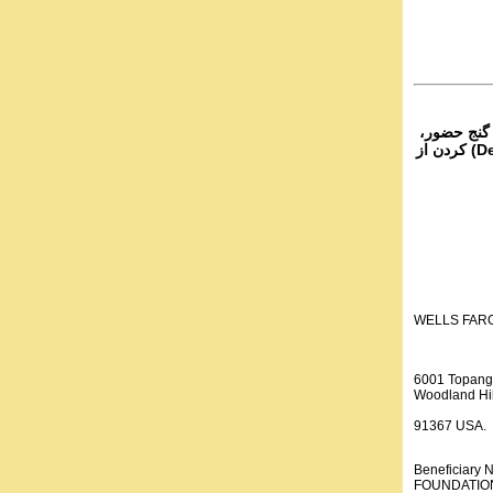
۴- نج حضور
از تمام نقاط دنیا غیر از ایران، یا واریز (Deposit) کردن از
WELLS FAR
6001 Topang
Woodland Hil
91367 USA.
Beneficiar
FOUNDATION