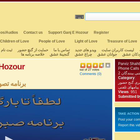
os/Audios
Contact us
Support Ganj E Hozour
Register
Children of Love
People of Love
Light of Love
Treasure of Love
لیست کاربران سایت
ویدو های جدید
تماس با ما
حمایت از گنچ حضور
ثبت نام
دکان عشق
جوانان عشق
چراغ عشق
گنجینهٔ عشق
خلاصه برنامه ها
Parviz Shahb
 Hozour
Phone Calls
out of 27 votes
2 ی بینندگان
Comments
(0)
Category
:
برنامه تصوی
یری گنج حضور
 پیامهای تلفنی
Views
: 951
Submitted b
TAKE ACTION
Post your co
Report this vi