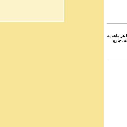
۲-  ماهه به
ت، چارج