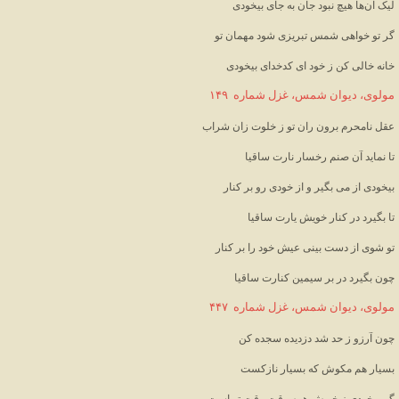
لیک آن‌ها هیچ نبود جان به جای بیخودی
گر تو خواهی شمس تبریزی شود مهمان تو
خانه خالی کن ز خود ای کدخدای بیخودی
مولوی، دیوان شمس، غزل شماره  ۱۴۹
عقل نامحرم برون ران تو ز خلوت زان شراب
تا نماید آن صنم رخسار نارت ساقیا
بیخودی از می بگیر و از خودی رو بر کنار
تا بگیرد در کنار خویش یارت ساقیا
تو شوی از دست بینی عیش خود را بر کنار
چون بگیرد در بر سیمین کنارت ساقیا
مولوی، دیوان شمس، غزل شماره  ۴۴۷
چون آرزو ز حد شد دزدیده سجده کن
بسیار هم مکوش که بسیار نازکست
گر بیخودی ز خویش همه وقت وقت تو است