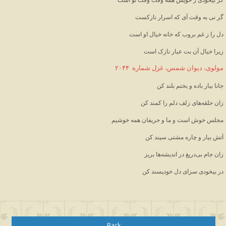
گر نی به وقت آی که اسرار نازکست
دل را ز غم بروب که خانه خیال او است
زیرا خیال آن بت عیار نازک است
مولوی، دیوان شمس، غزل شماره  ۲۰۴۴
جانا بیار باده و بختم بلند کن
زان حلقه‌های زلف دلم را کمند کن
مجلس خوش است و ما و حریفان همه خوشیم
آتش بیار و چاره مشتی سپند کن
زان جام بی‌دریغ در اندیشه‌ها بریز
در بیخودی سزای دل خودپسند کن
Back