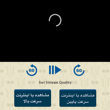
0
seconds
of
0
seconds
Set Stream Quality