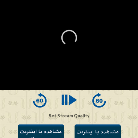
0
seconds
of
0
seconds
Set Stream Quality