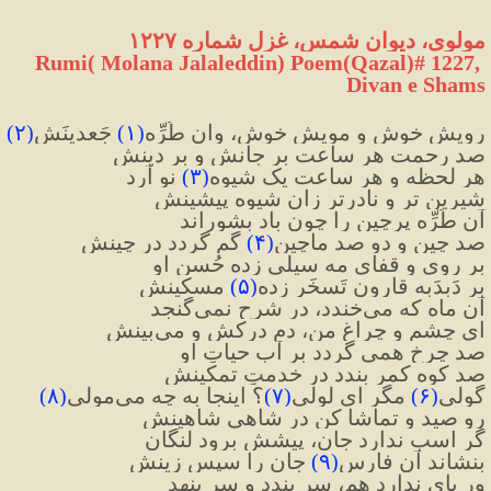
مولوی، دیوان شمس، غزل شماره ۱۲۲۷
 Rumi( Molana Jalaleddin) Poem(Qazal)# 1227, 
Divan e Shams
رویش خوش و مویش خوش، وان طُرِّه
(
۱
)
 جَعدینَش
(
۲
)
صد رحمت هر ساعت بر جانش و بر دینش
هر لحظه و هر ساعت یک شیوه
(
۳
)
 نو آرد
شیرین تر و نادرتر زان شیوه پیشینش
آن طُرِّه پرچین را چون باد بشوراند
صد چین و دو صد ماچین
(
۴
)
 گم گردد در چینش
بر روی و قفای مه سیلی زده حُسنِ او
بر دَبدَبه قارون تَسخَر زده
(
۵
)
 مسکینش
آن ماه که می‌خندد، در شرح نمی‌گنجد
ای چشم و چراغِ من، دم درکش و می‌بینش
صد چرخ همی ‌گردد بر آبِ حیاتِ او
صد کوه کمر بندد در خدمتِ تمکینش
گولی
(
۶
)
 مگر ای لولی
(
۷
)
؟ اینجا به چه می‌مولی
(
۸
)
رو صید و تماشا کن در شاهی شاهینش
گر اسب ندارد جان، پیشش برود لنگان
بنشاند آن فارِس
(
۹
)
 جان را سپسِ زینش
ور پای ندارد هم، سر بندد و سر بنهد