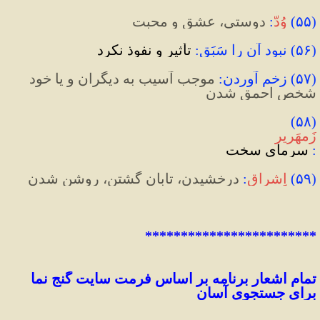
(
۵۵
)
وُدّ
:
دوستی، عشق و محبت
(۵۶) نبود آن را سَبَق:
 تأثیر و نفوذ نکرد
(
۵۷
)
 زخم آوردن
:
 موجب آسیب به دیگران و یا خود 
شخص احمق شدن
(۵۸) 
زَمهَریر
:
 سرمای سخت
(
۵۹
)
اِشراق
:
 درخشیدن، تابان گشتن، روشن شدن
************************
تمام اشعار برنامه بر اساس فرمت سایت گنج نما 
برای 
جستجوی
 آسان