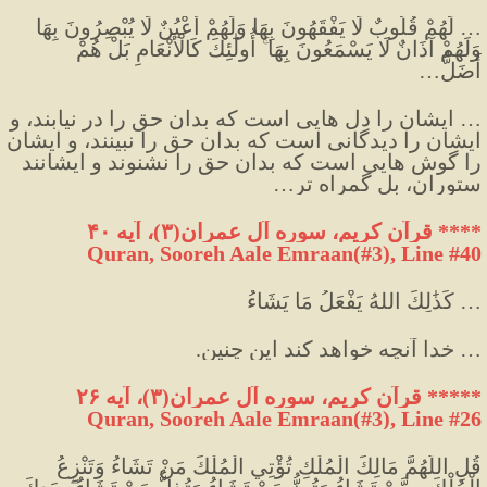
… لَهُمْ قُلُوبٌ لَا يَفْقَهُونَ بِهَا وَلَهُمْ أَعْيُنٌ لَا يُبْصِرُونَ بِهَا 
وَلَهُمْ آذَانٌ لَا يَسْمَعُونَ بِهَا ۚ أُولَٰئِكَ كَالْأَنْعَامِ بَلْ هُمْ 
أَضَلُّ… 
…
 ایشان را دل هایی است که بدان حق را در نیابند، و 
ایشان را دیدگانی است که بدان حق را نبینند، و ایشان 
را گوش هایی است که بدان حق را نشنوند و ایشانند 
ستوران، بل گمراه تر…
****
 قرآن کریم، سوره آل عمران(۳)، آیه ۴۰
Quran, Sooreh Aale Emraan(#3
), Line #40
…
 كَذَٰلِكَ اللهُ يَفْعَلُ مَا يَشَاءُ
…
 خدا آنچه خواهد کند این چنین.
*****
 قرآن کریم، سوره آل عمران(۳)، آیه ۲۶
Quran, Sooreh Aale Emraan(#3
), Line #26
قُلِ اللَّهُمَّ مَالِكَ الْمُلْكِ تُؤْتِي الْمُلْكَ مَنْ تَشَاءُ وَتَنْزِعُ 