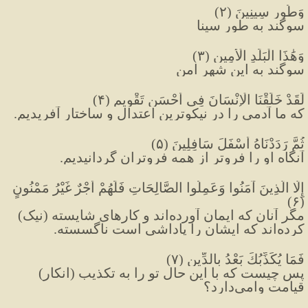
وَطُورِ سِينِينَ (٢)
سوگند به طور سینا
وَهَٰذَا الْبَلَدِ الْأَمِينِ (٣)
سوگند به اين شهر امن
لَقَدْ خَلَقْنَا الْإِنْسَانَ فِي أَحْسَنِ تَقْوِيمٍ (۴)
كه ما آدمى را در نيكوترین اعتدال و ساختار آفريديم.
ثُمَّ رَدَدْنَاهُ أَسْفَلَ سَافِلِينَ (۵)
آنگاه او را فروتر از همه فروتران گردانيديم.
إِلَّا الَّذِينَ آمَنُوا وَعَمِلُوا الصَّالِحَاتِ فَلَهُمْ أَجْرٌ غَيْرُ مَمْنُونٍ 
(۶)
مگر آنان كه ايمان آورده‌اند و كارهاى شايسته (نیک) 
كرده‌اند كه ایشان را پاداشی است ناگسسته.
فَمَا يُكَذِّبُكَ بَعْدُ بِالدِّينِ (٧)
پس چيست كه با اين حال تو را به تكذيب (انکار) 
قيامت وامى‌دارد؟