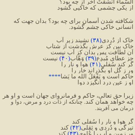
اَلسَّماءُ انْشَقَّتْ آخر از چه بود؟
از یکی چشمی که خاکیی گشود
شكافته شدن آسمان برای چه بود؟ بدان جهت که 
انسانی خاکی چشم گشود.
خاک از دُردی
(
۳۸
)
 نشیند زیرِ آب
خاک بین کز عرش بگذشت از شتاب
آن لطافت پس بدان کز آب نیست
جز عطایِ مُبدِعِ
(
۳۹
)
 وَهّاب
(
۴۰
)
 نیست
گر کند سُفلی
(
۴۱
)
هوا و نار را
ور ز گُل او بگذراند خار را
حاکم است و یَفْعَلُ الله ما یَشا
****
او ز عین درد انگیزد دوا
زيرا حق تعالی، حاکم و فرمانروای جهان است و او هر 
چه خواهد همان کند. 
چنانکه از ذات درد و مرض، دوا و 
درمان می آفریند.
گر هوا و نار را سُفلی کند
تیرگی و دُردی و ثِقلی
(
۴۲
)
 کند
ور زمین و آب را عُلوی
(
۴۳
)
 کند