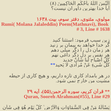
أَلَيْسَ اللَّهُ بِأَحْكَمِ الْحَاكِمِينَ (٨)
آيا خدا بهترین داوران نيست؟
مولوی، مثنوی، دفتر سوم، بیت ۱۶۳۸
Rumi( Molana Jalaleddin) Poem(Mathnavi), Book 
# 3, Line # 1638
زین سبب فرمود: استثنا کنید
گر خدا خواهد به پیمان بر زنید
هر زمان دل را دگر میلی دهم
هر نفس بر دل دگر داغی نهم
کُلُّ اَصْباحٍ لَنا شَأْنٌ جدید
کُلُّ شَیءٍ عَنْ مُرادی لا یَحید
*
*
در هر بامداد کاری تازه داریم، و هیچ کاری از حیطه 
مشیت من خارج نمی شود.
*
*
 قرآن کریم، سوره الرحمن(۵۵)، آیه ۲۹
Quran, Sooreh Alrahman(#55
), Line #29
يَسْأَلُهُ مَنْ فِي السَّمَاوَاتِ وَالْأَرْضِ ۚ كُلَّ يَوْمٍ هُوَ فِي شَأْنٍ