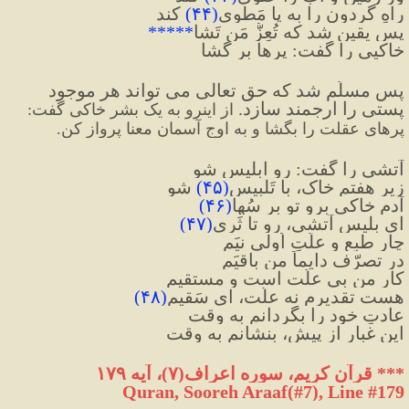
راهِ گردون را به پا مَطوی
(
۴۴
)
 کند
پس یقین شد که تُعِزُّ مَن تَشا
*****
خاکیی را گفت: پرها بر گشا
پس مسلّم شد که حق تعالی می تواند هر موجود 
پستی را ارجمند سازد. 
از اینرو به یک بشر خاکی گفت: 
پرهای عقلت را بگشا و به اوج آسمان معنا پرواز کن.
آتشی را گفت: رو ابلیس شو
زیرِ هفتم خاک، با تَلبیس
(
۴۵
)
 شو
آدمِ خاکی برو تو بر سُها
(
۴۶
)
ای بِلیسِ آتشی، رو تا ثَری
(
۴۷
)
چار طبع و علّتِ اُولی نیَم
در تصرّف دایماً من باقیَم
کارِ من بی علّت است و مستقیم
هست تقدیرم نه علّت، ای سَقیم
(
۴۸
)
عادتِ خود را بگردانم به وقت
این غبار از پیش، بنشانم به وقت
***
 قرآن کریم، سوره اعراف(۷)، آیه ۱۷۹
Quran, Sooreh Araaf(#7
), Line #179