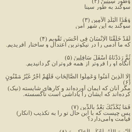
وَطُورِ سِينِينَ (٢)
سوگند به طور سینا
وَهَٰذَا الْبَلَدِ الْأَمِينِ (٣)
سوگند به اين شهر امن
لَقَدْ خَلَقْنَا الْإِنْسَانَ فِي أَحْسَنِ تَقْوِيمٍ (۴)
كه ما آدمى را در نيكوترین اعتدال و ساختار آفريديم.
ثُمَّ رَدَدْنَاهُ أَسْفَلَ سَافِلِينَ (۵)
آنگاه او را فروتر از همه فروتران گردانيديم.
إِلَّا الَّذِينَ آمَنُوا وَعَمِلُوا الصَّالِحَاتِ فَلَهُمْ أَجْرٌ غَيْرُ مَمْنُونٍ 
(۶)
مگر آنان كه ايمان آورده‌اند و كارهاى شايسته (نیک) 
كرده‌اند كه ایشان را پاداشی است ناگسسته.
فَمَا يُكَذِّبُكَ بَعْدُ بِالدِّينِ (٧)
پس چيست كه با اين حال تو را به تكذيب (انکار) 
قيامت وامى‌دارد؟
أَلَيْسَ اللَّهُ بِأَحْكَمِ الْحَاكِمِينَ (٨)