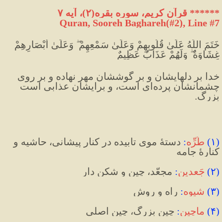
******
 قرآن کریم، سوره بقره(۲)، آیه ۷
Quran, Sooreh Baghareh(#2
), Line #7
خَتَمَ اللَّهُ عَلَىٰ قُلُوبِهِمْ وَعَلَىٰ سَمْعِهِمْ ۖ وَعَلَىٰ أَبْصَارِهِمْ 
غِشَاوَةٌ ۖ وَلَهُمْ عَذَابٌ عَظِيمٌ
خدا بر دلهايشان و بر گوششان مهر نهاده و بر روى 
چشمانشان پرده‌اى است، و برايشان عذابى است 
بزرگ.
(
۱
)
طُرِّه
:
 دستۀ موی تابیده در کنار پیشانی، حاشیه و 
کنارۀ جامه
(
۲
)
جَعدین
:
مجعّد، چین و شکن دار
(
۳
)
شیوه
:
 راه و روش
(
۴
)
ماچین
:
 چین بزرگ، چین اصلی