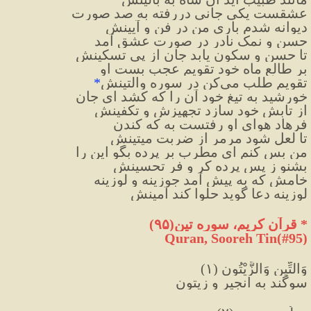
عشقست یکی جانی دررفته به صد صورت
دیوانه شدم باری من در فن و آیینش
حسن و نمک نادر در صورت عشق آمد
تا حسن و سکون یابد جان از پی تسکینش
بر طالع ماه خود تقویم عجب بست او
تقویم طلب می‌کن در سوره والتینش
*
خورشید به تیغ خود آن را که کشد ای جان
از تابش خود سازد تجهیزش و تکفینش
فرهاد هوای او رفتست به که کندن
تا لعل شود مرمر از ضربت میتینش
من بس کنم ای مطرب بر پرده بگو این را
بشنو ز پس پرده کر و فرِ تحسینش
خامش که به پیش آمد جوزینه و لوزینه
لوزینه دعا گوید حلوا کند آمینش
*
 قرآن کریم، سوره تین(۹۵)
Quran, Sooreh Tin(#95
)
وَالتِّينِ وَالزَّيْتُونِ (١)
سوگند به انجير و زيتون