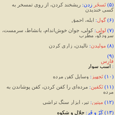
(
۵
)
تَسخَر
 زدن
:
 ریشخند کردن، از روی تمسخر به 
کسی خندیدن
(
۶
)
گول
:
 ابله، احمق
(
۷
)
لولی
:
 کولی، جوان خوش‌اندام، بانشاط، سرمست، 
سرودگو، مطرب
(
۸
)
مولیدن
:
 نالیدن، زاری کردن
(۹) 
فارِس
:
 اسب سوار
(
۱۰
)
تَجهیز
:
وسایل کفن مرده
(
۱۱
)
تَکفین
:
 مرده‌ای را کفن کردن، کفن پوشاندن به 
مرده
(
۱۲
)
میتین
:
 تبر، ابزار سنگ تراشی
(۱۳) کَرّ و فَر:
 جلال و شکوه