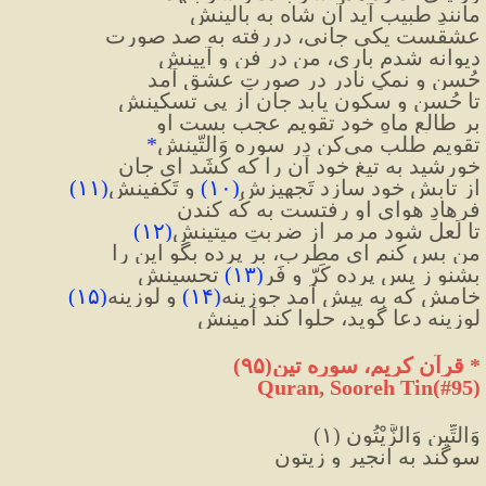
مانندِ طبیب آید آن شاه به بالینش
عشقست یکی جانی، دررفته به صد صورت
دیوانه شدم باری، من در فن و آیینش
حُسن و نمکِ نادر در صورتِ عشق آمد
تا حُسن و سکون یابد جان از پی تسکینش
بر طالعِ ماهِ خود تقویمِ عجب بست او
تقویم طلب می‌کن در سوره وَالتّینش
*
خورشید به تیغِ خود آن را که کُشَد ای جان
از تابشِ خود سازد تَجهیزش
(
۱۰
)
 و تَکفینش
(
۱۱
)
فرهادِ هوای او رفتست به کُه کندن
تا لَعل شود مرمر از ضربتِ میتینش
(
۱۲
)
من بس کنم ای مطرب، بر پرده بگو این را
بشنو ز پسِ پرده کَرّ و فَرِ
(
۱۳
)
 تحسینش
خامش که به پیش آمد جوزینه
(
۱۴
)
 و لوزینه
(
۱۵
)
لوزینه دعا گوید، حلوا کند آمینش
*
 قرآن کریم، سوره تین(۹۵)
Quran, Sooreh Tin(#95
)
وَالتِّينِ وَالزَّيْتُونِ (١)
سوگند به انجير و زيتون