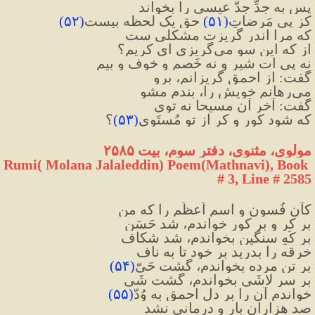
پس به جِدِّ جِدّ عیسی را بخواند
کز پی مَرضاتِ
(
۵۱
)
 حق یک لحظه بیست
(
۵۲
)
که مرا اندر گریزت مشکلی ست
از که این سو می‌گریزی ای کریم؟
نه پی ات شیر و نه خَصم و خوف و بیم
گفت: از احمق گریزانم، برو
می‌رهانم خویش را، بندم مشو
گفت: آخر آن مسیحا نه توی
که شود کور و کر از تو مُستَوی
(
۵۳
)
؟
مولوی، مثنوی، دفتر سوم، بیت ۲۵۸۵ 
Rumi( Molana Jalaleddin) Poem(Mathnavi), Book 
# 3, Line # 2585
کآن فُسون و اسمِ اَعظَم را که من
بر کر و بر کور خواندم، شد حَسَن
بر کُهِ سنگین بخواندم، شد شکاف
خرقه را بدرید بر خود تا به ناف
بر تنِ مرده بخواندم، گشت حَیّ
(
۵۴
)
بر سرِ لاشَی بخواندم، گشت شَی
خواندم آن را بر دلِ احمق به وُدّ
(
۵۵
)
صد هزاران بار و درمانی نشد