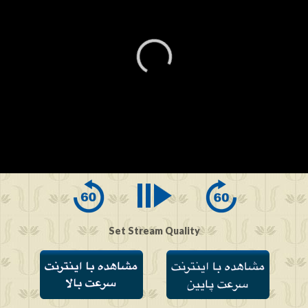
0
seconds
of
0
seconds
Set Stream Quality