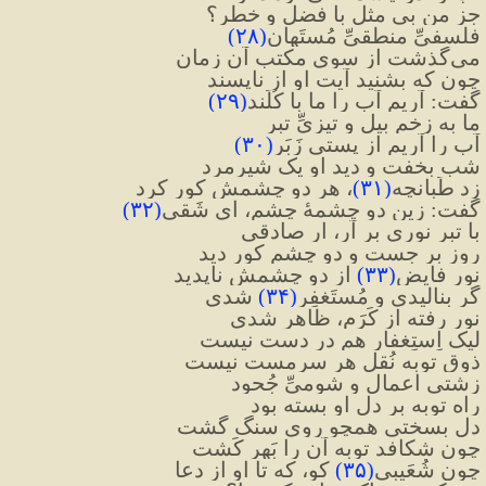
جز من بی مثلِ با فضل و خطر؟
فلسفیِّ منطقیِّ مُستَهان
(
۲۸
)
می‌گذشت از سوی مکتب آن زمان
چون که بشنید آیت او از ناپسند
گفت: آریم آب را ما با کُلَند
(
۲۹
)
ما به زخمِ بیل و تیزیِّ تبر
آب را آریم از پستی زَبَر
(
۳۰
)
شب بخفت و دید او یک شیرمرد
زد طَبانچه
(
۳۱
)
، هر دو چشمش کور کرد
گفت: زین دو چشمهٔ چشم، ای شَقی
(
۳۲
)
با تبر نوری بر آر، ار صادقی
روز بر جست و دو چشم کور دید
نورِ فایِض
(
۳۳
)
از دو چشمش ناپدید
گر بنالیدی و مُستَغفِر
(
۳۴
)
 شدی
نور رفته از کَرَم، ظاهر شدی
لیک اِستِغفار هم در دست نیست
ذوقِ توبه نُقلِ هر سرمست نیست
زشتیِ اعمال و شومیِّ جُحود
راه توبه بر دلِ او بسته بود
دل بسختی همچو رویِ سنگ گشت
چون شکافد توبه آن را بَهرِ کَشت
چون شُعَیبی
(
۳۵
)
 کو، که تا او از دعا