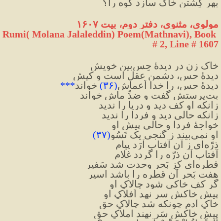
بهر کِشتن خاک سازد کوه را؟
مولوی، مثنوی، دفتر دوم، بیت ۱۶۰۷
Rumi( Molana Jalaleddin) Poem(Mathnavi), Book 
# 2, Line # 1607
خاک زن در دیدهٔ حِس‌بینِ خویش
دیدهٔ حس، دشمنِ عقل است و کیش
دیدهٔ حس، را خدا اَعماش
(
۳۶
)
 خواند
***
بت‌پرستش گفت و ضدِّ ماش خواند
زانکه او کف دید و دریا را ندید
زانکه حالی دید و فردا را ندید
خواجهٔ فردا و حالی پیشِ او
او نمی‌بیند ز گنجی یک تَسُو
(
۳۷
)
ذرّه‌ای ز آن آفتاب آرَد پیام
آفتاب آن ذرّه را گردد غلام
قطره‌ای کز بَحرِ وحدت شد سَفیر
هفت بَحر آن قطره را باشد اسیر
گر کفِ خاکی شود چالاکِ او
پیشِ خاکش سر نهد اَفلاکِ او
خاکِ آدم چونکه شد چالاکِ حق
پیشِ خاکش سَر نهند املاکِ حق