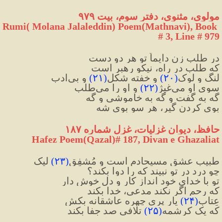
مولوی، مثنوی، دفتر سوم، بیت ۹۷۹
Rumi( Molana Jalaleddin) Poem(Mathnavi), Book 
# 3, Line # 979
در طلب زن دایماً تو هر دو دست
که طلب در راه، نیکو رهبر است
لنگ و لوک
(
۲۰
)
 و خفته ‌شکل
(
۲۱
)
 و بی‌ادب
سوی او می‌غیژ
(
۲۲
)
 و او را می‌طلب
گه به گفت و گه به خاموشی و گه
بوی کردن گیر، هر سو بوی شه
حافظ، دیوان غزلیات، غزل شماره ۱۸۷
Hafez Poem(Qazal)# 187, Divan e Ghazaliat
طبیبِ عشق مسیحادم است و مُشفِق
(
۲۳
)
 لیک
چو درد در تو نبیند که را دوا بکند؟
تو با خدای خود انداز کار و دل خوش دار
که رحم اگر نکند مدعی، خدا بکند
عِتابِ
(
۲۴
)
 یارِ پری چهره عاشقانه بکش
که یک کرشمه
(
۲۵
)
 تلافی صد جفا بکند