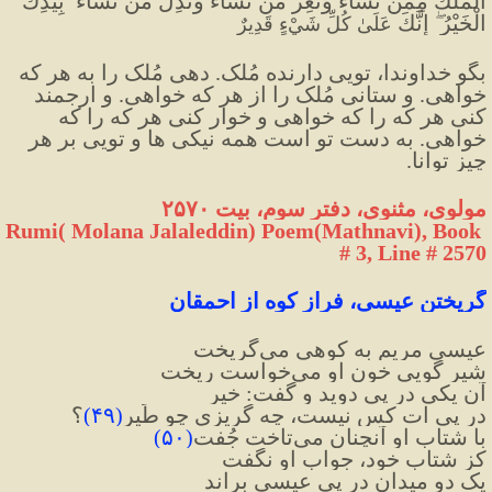
الْمُلْكَ مِمَّنْ تَشَاءُ وَتُعِزُّ مَنْ تَشَاءُ وَتُذِلُّ مَنْ تَشَاءُ ۖ بِيَدِكَ 
الْخَيْرُ ۖ إِنَّكَ 
عَلَىٰ كُلِّ شَيْءٍ قَدِيرٌ
بگو خداوندا، تویی دارنده مُلک. دهی مُلک را به هر که 
خواهی. و ستانی مُلک را از هر که خواهی. و ارجمند 
کنی هر که را که خواهی و خوار کنی هر که را که 
خواهی. به دست تو است همه نیکی ها و تویی بر هر 
چیز توانا.
مولوی، مثنوی، دفتر سوم، بیت ۲۵۷۰ 
Rumi( Molana Jalaleddin) Poem(Mathnavi), Book 
# 3, Line # 2570
گریختن عیسی، فراز کوه از احمقان
عیسیِ مریم به کوهی می‌گریخت
شیر گویی خونِ او می‌خواست ریخت
آن یکی در پی دوید و گفت: خیر
در پی ات کس نیست، چه گریزی چو طَیر
(
۴۹
)
؟
با شتاب او آنچنان می‌تاخت جُفت
(
۵۰
)
کز شتابِ خود، جوابِ او نگفت
یک دو میدان در پی عیسی براند