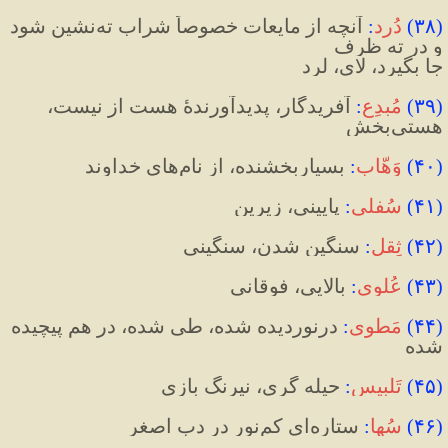
(
۳۸
)
دُرد
:
 آنچه از مایعات خصوصاً شراب ته‌نشین شود 
و در ته ظرف 
جا بگیرد، لای، لرد
(
۳۹
)
مُبدِع
:
 آفریدگار، پدید‌آورندۀ هست از نیست، 
هستی‌بخش
(
۴۰
)
وَهّاب
:
 بسیار‌بخشنده، از نام‌های خداوند
(
۴۱
)
سُفلی
:
 پایینی، زیرین
(
۴۲
)
ثِقل
:
 سنگین شدن، سنگینی
(
۴۳
)
عُلوی
:
 بالایی، فوقانی
(
۴۴
)
مَطوی
:
 درنوردیده شده، طی شده، در هم پیچیده 
شده
(
۴۵
)
تَلبیس
:
 حیله گری، نیرنگ بازی
(
۴۶
)
سُها
:
 ستاره‌ای کم‌نور در دب اصغر