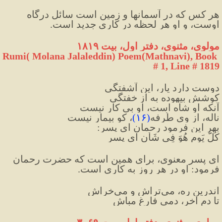
هر كس كه در آسمانها و زمين است سائل درگاه 
اوست، و او هر لحظه در كارى جدید است.
مولوی، مثنوی، دفتر اول، بیت ۱۸۱۹
Rumi( Molana Jalaleddin) Poem(Mathnavi), Book 
# 1, Line # 1819
دوست دارد یار، این آشفتگی
کوشش بیهوده به از خفتگی
آنکه او شاه است، او بی کار نیست
ناله، از وی طُرفه
(
۱۶
)
، کو بیمار نیست
بهر این فرمود رحمان ای پسر:
کُلُّ یَومٍ هُوَ فِی شَأن ای پسر
ای پسر معنوی، برای همین است که حضرت رحمان 
فرمود: او در هر روز به کاری است.
اندرین ره، می‌تراش و می‌خراش
تا دم آخر، دمی فارغ مباش