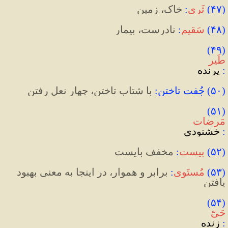
(
۴۷
)
ثَری
:
 خاک، زمین
(
۴۸
)
سَقیم
:
 نادرست، بیمار
(۴۹) 
طَیر
:
 پرنده
(
۵۰
)
 جُفت تاختن
:
 با شتاب تاختن، چهار نعل رفتن
(۵۱) ‌
مَرضات
:
 خشنودی
(
۵۲
)
بیست
:
 مخفف بایست
(
۵۳
)
مُستَوی
:
 برابر و هموار، در اینجا به معنی بهبود 
یافتن
(۵۴) 
حَیّ
:
 زنده