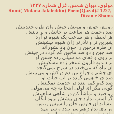
مولوی، دیوان شمس، غزل شماره ۱۲۲۷
 Rumi( Molana Jalaleddin) Poem(Qazal)# 1227, 
Divan e Shams
رویش خوش و مویش خوش وان طره جعدینش
صد رحمت هر ساعت بر جانش و بر دینش
هر لحظه و هر ساعت یک شیوه نو آرد
شیرین تر و نادرتر زان شیوه پیشینش
آن طره پرچین را چون باد بشوراند
صد چین و دو صد ماچین گم گردد در چینش
بر روی و قفای مه سیلی زده حسن او
بر دبدبه قارون تسخر زده مسکینش
آن ماه که می‌خندد در شرح نمی‌گنجد
ای چشم و چراغ من دم درکش و می‌بینش
صد چرخ همی ‌گردد بر آب حیات او
صد کوه کمر بندد در خدمت تمکینش
گولی
مگر ای لولی اینجا به چه می‌مولی
رو صید و تماشا کن در شاهی شاهینش
گر اسب ندارد جان پیشش برود لنگان
بنشاند آن فارِس جان را سپس زینش
ور پای ندارد هم سر بندد و سر بنهد
مانند طبیب آید آن شاه به بالینش