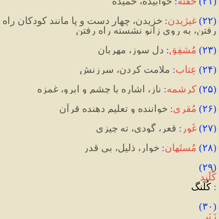
(
۲۱
)
خفته
:
 خوابیده، خمیده
(
۲۲
)
غیژیدن
:
 خزیدن، چهار دست و پا مانند کودکان راه 
رفتن، به روی زانو نشسته راه رفتن
(
۲۳
)
مُشفِق
:
 دل ‌سوز، مهربان 
(
۲۴
)
عِتاب
:
 ملامت کردن، سرزنش
(
۲۵
)
کرشمه
:
 ناز، اشاره با چشم و ابرو، غمزه
(
۲۶
)
مُقری
:
 خواننده و تعلیم دهنده قرآن
(
۲۷
)
غَور
:
 قعر، گودی، ته ‌چیزی
(
۲۸
)
مُستَهان
:
 خوار، ذلیل، بی قدر
(۲۹) 
کُلَند
:
 کُلَنگ
(۳۰) 
زَبَر