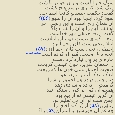
سنگِ خارا گشت و زان خو بر نگشت
ریگ شد، کز وی نروید هیچ کشت
گفت: حکمت چیست کآنجا اسمِ حق
سود کرد، اینجا نبود آن را سَبَق
(
۵۶
)
؟
آن همان رنج است و این رنجی، چرا
او نشد این را و آن را شد دوا؟
گفت: رنجِ احمقی قهرِ خداست
رنج و کوری نیست قهر، آن ابتلاست
ابتلا رنجی ست کان رحم آوَرَد
احمقی رنجی ست کان زخم آوَرَد
(
۵۷
)
آنچه داغِ اوست، مُهر او کرده است
******
چاره‌ای بر وی نیارد بُرد دست
ز احمقان بگریز، چون عیسی گریخت
صحبتِ احمق بسی خون ها که ریخت
اندک اندک آب را دزدد هوا
دین چنین دزدد هم احمق از شما
گرمیت را دزدد و سردی دهد
همچو آن کو زیرِ کون، سنگی نهد
آن گریزِ عیسی نه از بیم بود
ایمن ست او، آن پی تعلیم بود
زَمهَریر
(
۵۸
)
 ار پُر کند آفاق را
چه غم آن خورشیدِ با اِشراق
(
۵۹
)
را؟