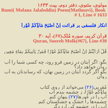
مولوی، مثنوی، دفتر دوم، بیت ۱۶۳۳
Rumi( Molana Jalaleddin) Poem(Mathnavi), Book 
# 1, Line # 1633
انکار فلسفی بر قرائت إِنْ أَصْبَحَ مَاؤُكُمْ غَوْراً
قرآن کریم، سوره مُلک
(
۶۷
)
، آیه ۳۰
Quran, Sooreh Molk(#67
), Line #30
قُلْ أَرَأَيْتُمْ إِنْ أَصْبَحَ مَاؤُكُمْ غَوْرًا فَمَنْ يَأْتِيكُمْ بِمَاءٍ مَعِينٍ 
بگو: اگر آبتان در زمين فرو رود، چه كسى شما را آب 
روان خواهد داد؟
بگو اگر گردد آبتان در زمین نهان، که رساندتان به آب 
روان
مُقریی
(
۲۶
)
 می‌خواند از روی کتاب
ماؤُکُم غَوْرًا، ز چشمه بندم آب
آب را در غَورها
(
۲۷
)
 پنهان کنم
چشمه‌ها را خشک و خشکستان کنم
آب را در چشمه کی آرد دگر