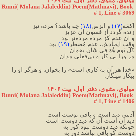
مولوی، مثنوی، دفتر اول، بیت ۳۰۶۹
Rumi( Molana Jalaleddin) Poem(Mathnavi), Book 
# 1, Line # 3069
اَکمَه
(
۱۷
)
 و اَبرَص
(
۱۸
)
 چه باشد؟ مرده نیز
زنده گردد از فسونِ آن عزیز
و آن عدم کز مرده مرده‌تر بود
وقت ایجادش، عدم مُضطَر
(
۱۹
)
 بود
کُلَّ یَومٍ هُوَ فِی شَأنٍ بخوان
مر ورا بی کار و بی‌فعلی مدان
«خدا هر آن به کاری است» را بخوان. و هرگز او را 
بیکار مینگار.
مولوی، مثنوی، دفتر اول، بیت ۱۴۰۶
Rumi( Molana Jalaleddin) Poem(Mathnavi), Book 
# 1, Line # 1406
آدمی دید است و باقی پوست است
دید آن است آن که دید دوست است
چونکه دید دوست نبود کور به
دوست کو باقی نباشد دور به