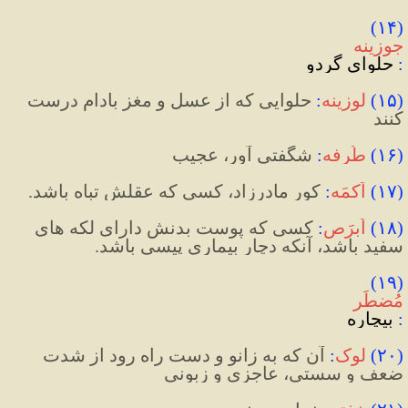
(۱۴) 
جوزینه
:
 حلوای گردو
(
۱۵
)
لوزینه
:
حلوایی که از عسل و مغز بادام درست 
کنند
(
۱۶
)
طُرفه
:
 شگفتی آور، عجیب
(
۱۷
)
اَکمَه
:
 کور مادرزاد، کسی که عقلش تباه باشد.
(
۱۸
)
اَبرَص
:
 کسی که پوست بدنش دارای لکه های 
سفید باشد، آنکه دچار بیماری پیسی باشد.
(۱۹) 
مُضطَر
:
 بیچاره
(
۲۰
)
لوک
:
 آن که به زانو و دست راه رود از شدت 
ضعف و سستی، عاجزی و زبونی