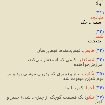
:‌
 بالا
(۳۱) 
طَبانچه
:
 سیلی، چک
(۳۲) 
شَقی
:
 بدبخت
(
۳۳
)
فایِض
:
فیض‌دهنده، فیض‌رسان
(
۳۴
)
مُستَغفِر
:
 کسی که استغفار می‌کند، 
آمرزش‌خواهنده
(
۳۵
)
شُعَیب
:
 نام پیغمبری که پدرزن موسی بود و بر 
قوم مَدیَن مبعوث شد
(
۳۶
)
اَعما
:
 کور، نابینا
(
۳۷
)
تَسُو
:
 یک قسمت کوچک از چیزی، شیء حقیر و 
ناچیز