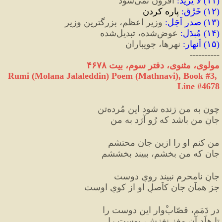
(
۱۱
) 
لا یَزید
:
 افزون نمی‌شود
(
۱۲
) 
خَرْق
:
 پاره کردن
(
۱۳
) 
صدر اَجَل
:
 وزیر اعظم، بزرگترین وزیر
(
۱۴
) 
مُبدَل
:
 عوض‌شده، تبدیل‌شده
(
۱۵
) 
اَنهار
:
 نهرها، جویباران
----------
مولوی، مثنوی، دفتر سوم، بیت ۴۶۷۸
Rumi (Molana Jalaleddin) Poem (Mathnavi), Book #3, 
Line #4678
چون به من زنده شود این مُرده‌تن
جانِ من باشد که رُو آرَد به من
من کنم او را ازین جان محتشم
جان که من بخشم، ببیند بخششم
جانِ نامحرم نبیند رویِ دوست
جز همآن جان کاَصلِ او از کویِ اوست
در دَمَم، قصّاب‌ْوار این دوست را
تا هِلَد آن مغزِ نغزش، پوست را