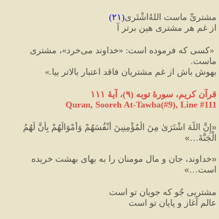
ٰمشتریِّ ماست اللهُ‌اشْتَری
(
۲۱
)
از غمِ هر مشتری هین برتر آ
«
کسی که فرموده است
:
«
خداوند می‌خرد
»
، مشتری 
ماست. 
بهوش باش از غم مشتریانِ فاقد اعتبار بالاتر بیا.
»
قرآن کریم، سورهٔ توبه 
(
۹
)
، آیهٔ ۱۱۱
Quran, Sooreh At-Tawba(#9
), Line #
111
«
إِنَّ اللَّهَ اشْتَرَىٰ مِنَ الْمُؤْمِنِينَ أَنْفُسَهُمْ وَأَمْوَالَهُمْ بِأَنَّ لَهُمُ 
الْجَنَّةَ…
»
«
خداوند، جان و مال مومنان را به بهای بهشت خریده 
است…
»
مشتریی جُو که جویانِ تو است
عالمِ آغاز و پایانِ تو است 