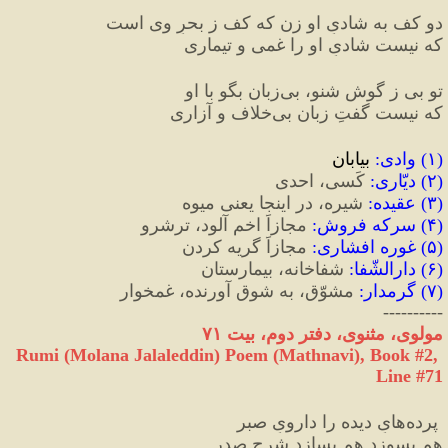
دو کف به شادیِ او زن که کف ز بحرِ وی است
که نیست شادیِ او را غمی و تیماری
تو بی ‌ز گوش شنو، بی‌زبان بگو با او
که نیست گفتِ زبان بی‌خلاف و آزاری
(
۱
) 
وادی
:
 بیابان
(
۲
) 
دیّاری
:
 کَسی، احدی
(
۳
) 
عقیده
:
 شیره، در اینجا یعنی میوه
(
۴
) 
سرکه فروش
:
 مجازاً اخم آلود، ترشرو
(
۵
) 
غوره افشاری
:
 مجازاً گریه کردن
(
۶
) 
دارالشّفا
:
 شفاخانه، بیمارستان
(
۷
) 
گرمدار
:
 مشوّق، به شوق آورنده، غمخوار
----------
مولوی، مثنوی، دفتر دوم، بیت ۷۱
Rumi (Molana Jalaleddin) Poem (Mathnavi), Book #2, 
Line #71
 پرده‌هایِ دیده را دارویِ صبر
هم بسوزد هم بسازد شرحِ صدر