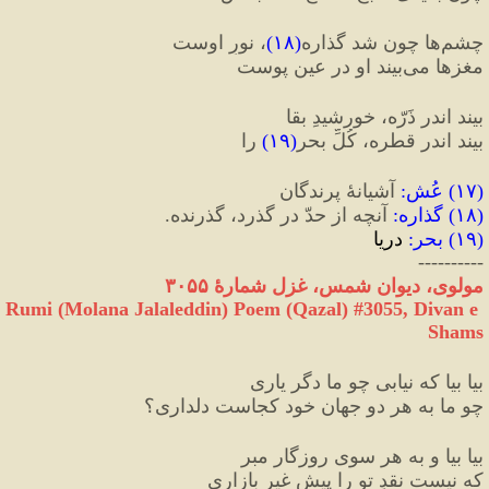
چشم‌ها چون شد گذاره
(
۱۸
)
، نورِ اوست
مغزها می‌بیند او در عینِ پوست
بیند اندر ذَرّه، خورشیدِ بقا
بیند اندر قطره، کُلِّ بحر
(
۱۹
)
 را
(
۱۷
) 
عُش
:
 آشیانهٔ پرندگان
(
۱۸
) 
گذاره
:
 آنچه از حدّ در گذرد، گذرنده.
(
۱۹
) 
بحر
:
 دریا
----------
مولوی، دیوان شمس، غزل شمارهٔ ۳۰۵۵
Rumi (Molana Jalaleddin) Poem (Qazal) #
3055
, Divan e 
Shams
بیا بیا که نیابی چو ما دگر یاری
چو ما به هر دو جهان خود کجاست دلداری؟
بیا بیا و به هر سوی روزگار مبر
که نیست نقدِ تو را پیشِ غیر بازاری