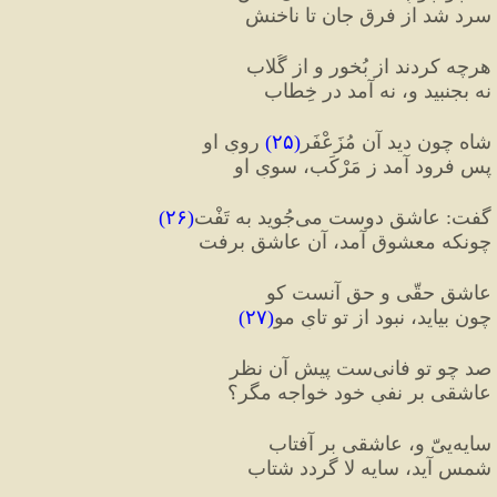
سرد شد از فرقِ جان تا ناخنش
هرچه کردند از بُخور و از گُلاب
نه بجنبید و، نه آمد در خِطاب
شاه چون دید آن مُزَعْفَر
(
۲۵
)
 رویِ او
پس فرود آمد ز مَرْکَب، سویِ او
گفت
:
 عاشق دوست می‌جُوید به تَفْت
(
۲۶
)
چونکه معشوق آمد، آن عاشق برفت
عاشقِ حقّی و حق آنست کو
چون بیاید، نبود از تو تایِ مو
(
۲۷
)
صد چو تو فانی‌ست پیشِ آن نظر
عاشقی بر نفیِ خود خواجه مگر؟
سایه‌ییّ و، عاشقی بر آفتاب
شمس آید، سایه لا گردد شتاب