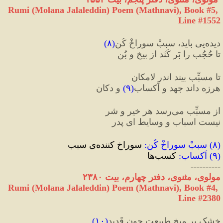
Rumi (Molana Jalaleddin) Poem (Mathnavi), Book #5, 
Line #1552
دیده‌‌یی باید، سببْ سوراخْ کُن
(
۸
)
تا حُجُب را بَر کَنَد از بیخ و بُن
تا مسبِّب بیند اندر لامکان
هرزه داند جهد و اَکساب
(
۹
)
 و دکان
از مسبِّب می‌رسد هر خیر و شر
نیست اسباب و وسایط ای پدر
(
۸
) 
سببْ سوراخْ کُن
:
 سوراخ کننده‌ی سبب
(
۹
) 
اَکساب
:
 کسب‌ها
----------
مولوی، مثنوی، دفتر چهارم، بیت ۲۳۸۰
Rumi (Molana Jalaleddin) Poem (Mathnavi), Book #4, 
Line #2380
خشک بر میخِ طبیعت چون قَدید
(
۱۰
)