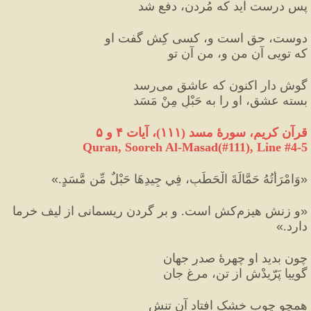
پس درست آید که مُردن، دفع شد
دوست، حق است و، کسی کِش گفت او
که تویی آنِ من و، من آنِ تو
گوش دار اکنون که عاشق می‌رسد
بسته عشق، او را به حَبْلٍ مِنْ مَسَد
قرآن کریم، سورهٔ مسد 
(
۱۱۱
)
، آیات ۴ و ۵
Quran, Sooreh Al-Masad(#111
), Line #
4-5
«
وَامْرَأَتُهُ حَمَّالَةَ الْحَطَبِ، فِي جِيدِهَا حَبْلٌ مِّن مَّسَدٍ.
»
«
و زنش هيزم‌كش است. و بر گردن ريسمانى از ليف خرما 
دارد.
»
چون بدید او چهرهٔ صدرِ جهان
گوییا پَرّیدْش از تن، مرغِ جان
همچو چوبِ خشک افتاد آن تنش