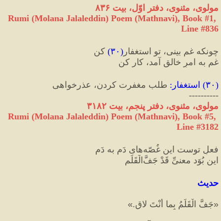
مولوی، مثنوی، دفتر اوّل، بیت ۸۳۶
Rumi (Molana Jalaleddin) Poem (Mathnavi), Book #1, 
Line #836
چونکه غم بینی، تو استغفار
(
۳۰
)
 کن
غم به امرِ خالق آمد، کار کن‌‌
(
۳۰
) 
استغفار
:
 طلب مغفرت کردن، عذرخواهی
----------
مولوی، مثنوی، دفتر پنجم، بیت ۳۱۸۲
Rumi (Molana Jalaleddin) Poem (Mathnavi), Book #5, 
Line #3182
فعلِ توست این غُصّه‌هایِ دَم ‌به ‌دَم
این بُوَد معنیِّ قَدْ جَفَّ‌الْقَلَم
حدیث
«
جَفَّ الْقَلَمُ بِما أنْتَ لاقٍ.
»