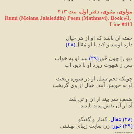
مولوی، مثنوی، دفتر اول، بیت ۴۱۳
Rumi (Molana Jalaleddin) Poem (Mathnavi), Book #1, 
Line #413
خفته آن باشد که او از هر خیال
دارد اومید و کند با او مَقال
(
۲۸
)
دیو را چون حُور
(
۲۹
)
 بیند او به خواب
پس ز شهوت ریزد او با دیو، آب
چونکه تخمِ نسلِ او در شوره ریخت
او به خویش آمد، خیال از وی گریخت
ضعفِ سَر بیند از آن و تن پلید
آه از آن نقشِ پدیدِ ناپدید
(
۲۸
) 
مَقال
:
 گفتار و گفتگو
(
۲۹
) 
حُور
:
 زن بغایت زیبای بهشتی
----------