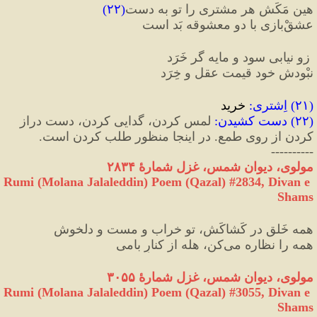
هین مَکَش هر مشتری را تو به دست
(
۲۲
)
عشقْ‌بازی با دو معشوقه بَد است
 زو نیابی سود و مایه گر خَرَد
نبْودش خود قیمت عقل و خِرَد
(
۲۱
) 
اِشترى
:
 خريد
(
۲۲
) 
دست کشیدن
:
 لمس کردن، گدایی کردن، دست دراز 
کردن از روی طمع. در اینجا منظور طلب کردن است.
----------
مولوی، دیوان شمس، غزل شمارهٔ ۲۸۳۴
Rumi (Molana Jalaleddin) Poem (Qazal) #
2834
, Divan e 
Shams
همه خَلق در کَشاکَش، تو خراب و مست و دلخوش
همه را نظاره می‌کن، هله از کنارِ بامی
مولوی، دیوان شمس، غزل شمارهٔ ۳۰۵۵
Rumi (Molana Jalaleddin) Poem (Qazal) #
3055
, Divan e 
Shams