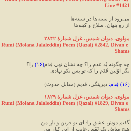
Line #1421
می‌رود از سینه‌ها در سینه‌ها
از رهِ پنهان، صلاح و کینه‌ها
مولوی، دیوان شمس، غزل شمارهٔ ۲۸۴۲
Rumi (Molana Jalaleddin) Poem (Qazal) #
2842
, Divan e 
Shams
چه چگونه بُد عدم را؟ چه نشان نهی قِدَم
(
۱۶
)
 را؟
نگر اوّلین قَدَم را که تو بس نکو نهادی
(
۱۶
) 
قِدَم
:
 دیرینگی، قدیم 
(
مقابل حدوث
)
----------
مولوی، دیوان شمس، غزل شمارهٔ ۱۸۲۹
Rumi (Molana Jalaleddin) Poem (Qazal) #
1829
, Divan e 
Shams
گفتم دوش عشق را
:
 ای تو قرین و یارِ من
هیچ مباش یک نَفَس غایب از این کنارِ من