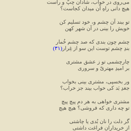
می‌روی در خواب، شادان چپّ و راست
هیچ دانی راهِ آن میدان کجاست؟
تو ببند آن چشم و، خود تسلیم کن
خویش را بینی در آن شهرِ کهن
چشم چون بندی که صد چشمِ خُمار
بندِ چشمِ توست این سو از غِرار
(
۳۱
)
چارچشمی تو ز عشقِ مشتری
بر امیدِ مهتریّ و سروری
ور بخسپی، مشتری بینی بخواب
جغدِ بَد کی خواب بیند جز خراب؟
مشتری خواهی به هر دم پیچ پیچ
تو چه داری که فروشی؟ هیچ هیچ
گر دلت را نان بُدی یا چاشتی
از خریداران فراغت داشتی