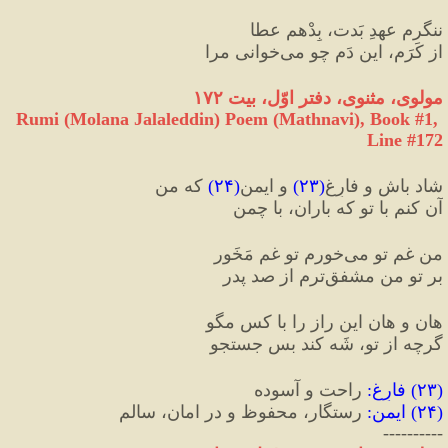
ننگرم عهدِ بَدت، بِدْهم عطا
از کَرَم، این دَم چو می‌خوانی مرا
مولوی، مثنوی، دفتر اوّل، بیت ۱۷۲
Rumi (Molana Jalaleddin) Poem (Mathnavi), Book #1, 
Line #172
شاد باش و فارِغ
(
۲۳
)
 و ایمن
(
۲۴
)
 که من
آن کنم با تو که باران، با چمن
من غمِ تو می‌خورم تو غم مَخَور
بر تو من مشفق‌ترم از صد پدر
هان و هان این راز را با کس مگو
گرچه از تو، شَه کند بس جستجو
(
۲۳
) 
فارِغ
:
 راحت و آسوده
(
۲۴
) 
ایمن
:
 رستگار، محفوظ و در امان، سالم
----------