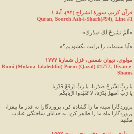
قرآن کریم، سورهٔ انشراح 
(
۹۴
)
، آیهٔ ۱
Quran, Sooreh Ash-i-Sharh(#94
), Line #
1
«
أَلَمْ نَشْرَحْ لَكَ صَدْرَكَ
»
 ‎
«
آيا سينه‌ات را برايت نگشوديم؟
»
مولوی، دیوان شمس، غزل شمارهٔ ۱۷۷۷
Rumi (Molana Jalaleddin) Poem (Qazal) #
1777
, Divan e 
Shams
یا رَبِّ اِشْرَحْ صَدْرَنا، یا رَبِّ اِرْفَعْ قَدْرَنا
یا رَبِّ اَظْهِرْ بَدْرَنا، لا تَعْبُدوا اَرْبابَکُم
پروردگارا سینه ما را گشاده کن، پروردگارا به قدرِ ما بیفزا، 
پروردگارا ماه ما را ظاهر کن، به خدایان ساختگی عبادت 
مکنید.
 مولوی، مثنوی، دفتر پنجم، بیت ۱۵۵۲