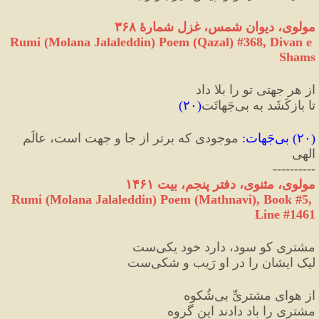
مولوی، دیوان شمس، غزل شمارهٔ ۳۶۸
Rumi (Molana Jalaleddin) Poem (Qazal) #
368
, Divan e 
Shams
از هر جهتی تو را بلا داد
تا بازکَشَد به بی‌جَهاتَت
(
۲۰
)
(
۲۰
) 
بی‌جَهات
:
 موجودی که برتر از جا و جهت است، عالَم 
الهی
----------
مولوی، مثنوی، دفتر پنجم، بیت ۱۴۶۱
Rumi (Molana Jalaleddin) Poem (Mathnavi), Book #5, 
Line #1461
مشتری کو سود، دارد خود یکی‌ست
لیک ایشان را در او رَیب و شکی‌ست 
از هوای مشتریِّ بی‌شُکوه
مشتری را باد دادند این گروه 