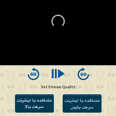
0
seconds
of
0
seconds
Set Stream Quality