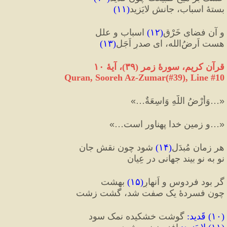
بستهٔ اسباب، جانش لایَزید
(
۱۱
)
و آن فضایِ خَرْقِ
(
۱۲
)
 اسباب و علل
هست اَرضُ‌الله، ای صدرِ اَجَل
(
۱۳
)
قرآن کریم، سورهٔ زمر 
(
۳۹
)
، آیهٔ ۱۰
Quran, Sooreh Az-Zumar(#39
), Line #
10
«
…وَأَرْضُ اللَّهِ وَاسِعَةٌ…
»
«
…و زمين خدا پهناور است…
»
هر زمان مُبدَل
(
۱۴
)
 شود چون نقشِ جان
نو به نو بیند جهانی در عِیان
گر بود فردوس و اَنهارِ
(
۱۵
)
 بهشت
چون فسردهٔ یک صفت شد، گشت زشت
(
۱۰
) 
قَدید
:
 گوشت خشکیده نمک سود