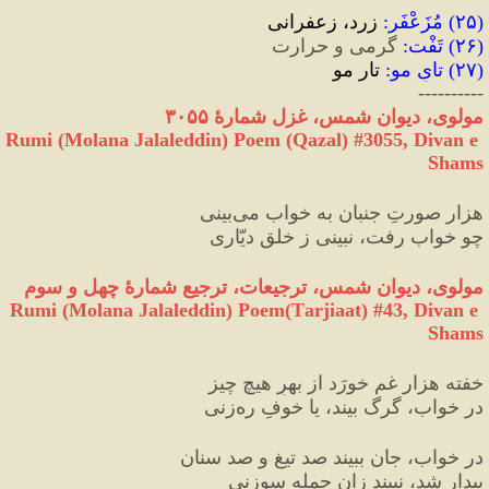
(
۲۵
) 
مُزَعْفَر
:
 زرد، زعفرانی
(
۲۶
) 
تَفْت
:
 گرمی و حرارت
(
۲۷
) 
تایِ مو
:
 تار مو
----------
مولوی، دیوان شمس، غزل شمارهٔ ۳۰۵۵
Rumi (Molana Jalaleddin) Poem (Qazal) #
3055
, Divan e 
Shams
هزار صورتِ جنبان به خواب می‌بینی
چو خواب رفت، نبینی ز خلق دیّاری
مولوی، ديوان شمس، ترجیعات، ترجیع شمارهٔ چهل و سوم
Rumi (Molana Jalaleddin) Poem(Tarjiaat) #43, Divan e 
Shams
خفته هزار غم خورَد از بهرِ هیچ چیز
در خواب، گرگ بیند، یا خوفِ ره‌زنی
در خواب، جان ببیند صد تیغ و صد سنان
بیدار شد، نبیند زان جمله سوزنی