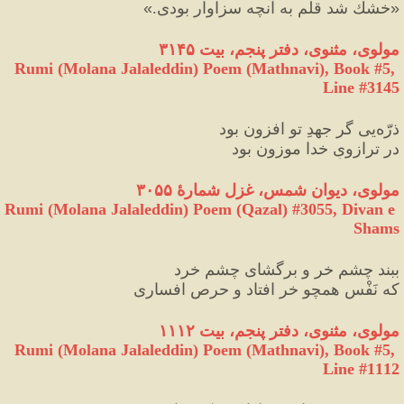
«
خشك شد قلم به آنچه سزاوار بودی.
»
مولوی، مثنوی، دفتر 
پنجم
، بیت ۳۱۴۵
Rumi (Molana Jalaleddin) Poem (Mathnavi), Book #5, 
Line #3145
ذرّه‌یی گر جهدِ تو افزون بود
در ترازویِ خدا موزون بود
مولوی، دیوان شمس، غزل شمارهٔ ۳۰۵۵
Rumi (Molana Jalaleddin) Poem (Qazal) #
3055
, Divan e 
Shams
ببند چشمِ خر و برگشای چشمِ خرد
که نَفْس همچو خر افتاد و حرص افساری
مولوی، مثنوی، دفتر پنجم، بیت ۱۱۱۲
Rumi (Molana Jalaleddin) Poem (Mathnavi), Book #5, 
Line #1112