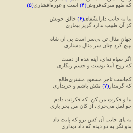
که طبع سرکه‌فروش
(
۴
)
 است و غوره‌افشاری
(
۵
)
بیا به جانبِ دارالشّفایِ
(
۶
)
 خالقِ خویش
کز آن طبیب ندارد گریز بیماری
جهان مثالِ تنِ بی‌سر است بی‌ آن شاه
بپیچ گردِ چنان سر مثالِ دستاری
اگر سیاه نه‌ای، آینه مَده از دست
که روح آینهٔ توست و جسم زنگاری
کجاست تاجرِ مسعودِ مشتری‌طالع
که گرمدار
(
۷
)
 مَنَش باشم و خریداری
بیا و فکرتِ من کن، که فکرتت دادم
چو لعل می‌خری، از کانِ من بخر باری
به پای جانبِ آن کس برو که پایت داد
بدو نگر به دو دیده که داد دیداری