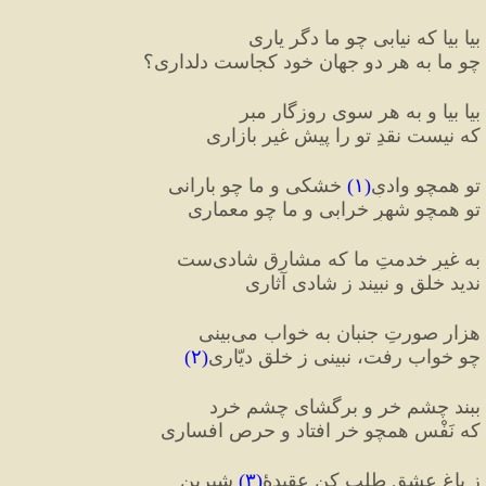
بیا بیا که نیابی چو ما دگر یاری
چو ما به هر دو جهان خود کجاست دلداری؟
بیا بیا و به هر سوی روزگار مبر
که نیست نقدِ تو را پیشِ غیر بازاری
تو همچو وادیِ
(
۱
)
 خشکی و ما چو بارانی
تو همچو شهرِ خرابی و ما چو معماری
به غیرِ خدمتِ ما که مشارقِ شادی‌ست
ندید خلق و نبیند ز شادی آثاری
هزار صورتِ جنبان به خواب می‌بینی
چو خواب رفت، نبینی ز خلق دیّاری
(
۲
)
ببند چشمِ خر و برگشای چشمِ خرد
که نَفْس همچو خر افتاد و حرص افساری
ز باغِ عشق طلب کن عقیدهٔ
(
۳
)
 شیرین