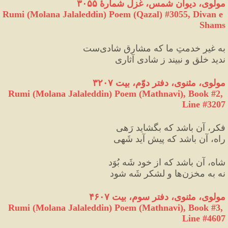
مولوی، دیوان شمس، غزل شمارهٔ ۳۰۵۵
Rumi (Molana Jalaleddin) Poem (Qazal) #
3055
, Divan e 
Shams
به غیرِ خدمتِ ما که مشارقِ شادی‌ست
ندید خلق و نبیند ز شادی آثاری
مولوی، مثنوی، دفتر دوّم، بیت ۳۲۰۷
Rumi (Molana Jalaleddin) Poem (Mathnavi), Book #2, 
Line #3207
فکر، آن باشد که بگشاید رَهی
راه، آن باشد که پیش آید شَهی
شاه، آن باشد که از خود شَه بُوَد
نه به مخزن‌ها و لشکر شَه شود
مولوی، مثنوی، دفتر سوم، بیت ۴۶۰۷
Rumi (Molana Jalaleddin) Poem (Mathnavi), Book #3, 
Line #4607