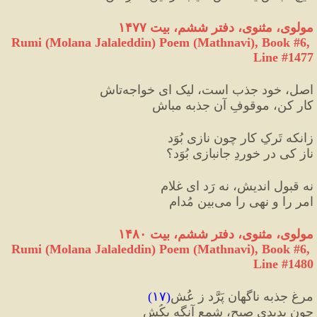
مولوی، مثنوی، دفتر ششم، بیت ۱۴۷۷ 
Rumi (Molana Jalaleddin) Poem (Mathnavi), Book #6, 
Line #1477
اصل، خود جذب است، لیک ای خواجه‌تاش
کار کن، موقوفِ آن جذبه مباش
زانکه تَرکِ کار چون نازی بُوَد
ناز کی در خوردِ جانبازی بُوَد؟
نه قبول اندیش، نه رَد ای غلام
امر را و نهی را می‌بین مُدام
مولوی، مثنوی، دفتر ششم، بیت ۱۴۸۰
Rumi (Molana Jalaleddin) Poem (Mathnavi), Book #6, 
Line #1480
مرغِ جذبه ناگهان پَرَّد ز عُش
(
۱۷
)
چون بدیدی صبح، شمع آنگه بکُش