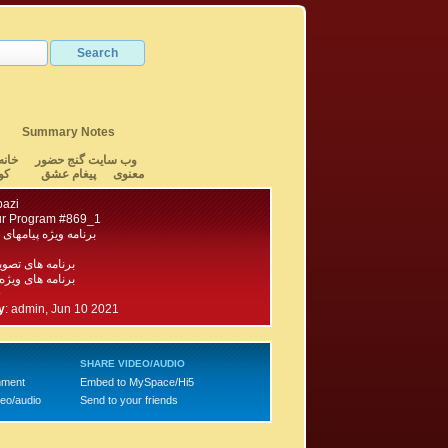
Summary Notes
وب سایت گنج حضور
خانه
معنوی
پیغام عشق
کو
bazi
r Program #869_1
برنامه ویژه پیامهای 
برنامه های تصو
برنامه های ویژه
9
y
:
admin, Jun 10 2021
SHARE VIDEO/AUDIO
mment
Embed to MySpace/Hi5
deo/audio
Send to your friends