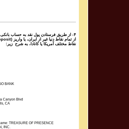
Phone Calls Programs #1054
3 | ۱۰۵۴
Parviz Shahbazi - Ganje Hozour | پرویز شهبازی - گنج
حضور
Phone Calls Programs #1054
2 | ۱۰۵۴
از طریق فرستادن پول نقد به حساب بانکی گ،
نقاط مختلف آمریکا یا کانادا، به شرح زیر:
GO BANK
a Canyon Blvd
ls, CA
y Name: TREASURE OF PRESENCE
, INC.