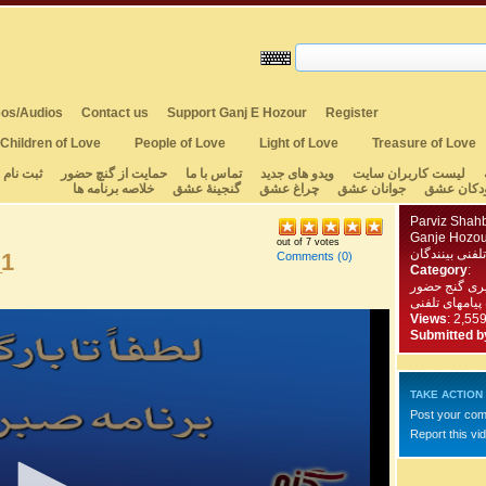
os/Audios
Contact us
Support Ganj E Hozour
Register
Children of Love
People of Love
Light of Love
Treasure of Love
لیست کاربران سایت
ویدو های جدید
تماس با ما
حمایت از گنچ حضور
ثبت نام
دکان عشق
جوانان عشق
چراغ عشق
گنجینهٔ عشق
خلاصه برنامه ها
Parviz Shah
Ganje Hozou
out of 7 votes
تلفنی بینندگان
_1
Comments
(0)
Category
:
یری گنج حضور
 پیامهای تلفنی
Views
: 2,55
Submitted b
TAKE ACTION
Post your co
Report this vi