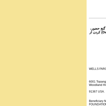
۴- نج حضور
از تمام نقاط دنیا غیر از ایران، یا واریز (Deposit) کردن از
WELLS FAR
6001 Topang
Woodland Hil
91367 USA.
Beneficiar
FOUNDATION