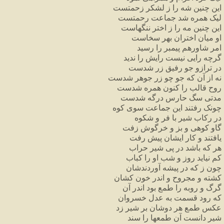
این
چنین
شه
را
ز
لشکر
زحمتست
لیک
همره
شد
جماعت
رحمتست
این
چنین
مه
را
ز
اختر
ننگهاست
او
میان
اختران
بهر
سخاست
امر
شاورهم
پیمبر
را
رسید
گرچه
رایی
نیست
رایش
را
ندید
در
ترازو
جو
رفیق
زر
شدست
نه
از
آن
که
جو
چو
زر
جوهر
شدست
روح
قالب
را
کنون
همره
شدست
مدتی
سگ
حارس
درگه
شدست
چونک
رفتند
این
جماعت
سوی
کوه
در
رکاب
شیر
با
فر
و
شکوه
گاو
کوهی
و
بز
و
خرگوش
زفت
یافتند
و
کار
ایشان
پیش
رفت
هر
که
باشد
در
پی
شیر
حراب
کم
نیاید
روز
و
شب
او
را
کباب
چون
ز
که
در
پیشه
آوردندشان
کشته
و
مجروح
و
اندر
خون
کشان
گرگ
و
روبه
را
طمع
بود
اندر
آن
که
رود
قسمت
به
عدل
خسروان
عکس
طمع
هر
دوشان
بر
شیر
زد
شیر
دانست
آن
طمعها
را
سند