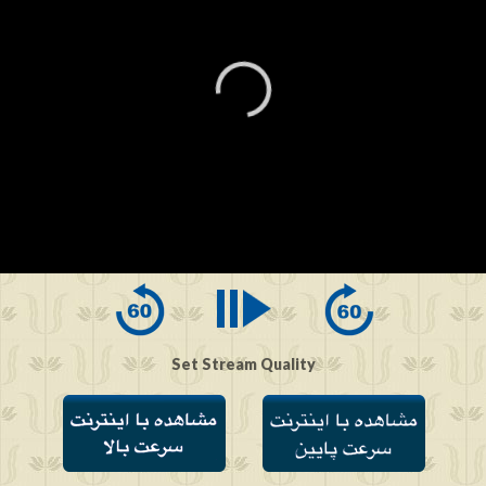
0
seconds
of
0
seconds
Set Stream Quality