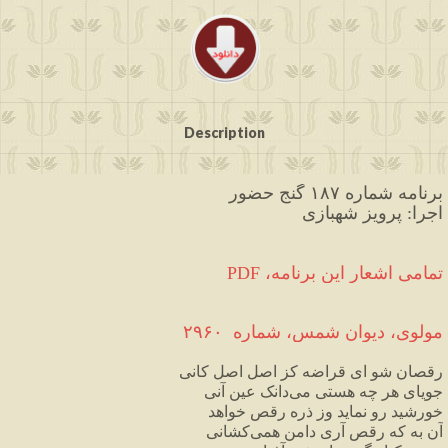
Description
برنامه شماره ۱۸۷ گنج حضور
اجرا: پرویز شهبازی
PDF ،تمامی اشعار این برنامه
مولوی،
دیوان
شمس
،
شماره
۲۹۶۰
رقصان
شو
ای
قراضه
کز
اصل
اصل
کانی
جویای
هر
چه
هستی
می
دانک
عین
آنی
خورشید
رو
نماید
وز
ذره
رقص
خواهد
آن
به
که
رقص
آری
دامن
همی
کشانی