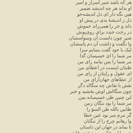
هر
که
باشد
شیر
اسرار
و
امیر
او
بداند
هر
چه
اندیشد
ضمیر
هین
نگه
دار
ای
دل
اندیشه
خو
دل
ز
اندیشهٔ
بدی
در
پیش
او
داند
و
خر
را
همی
راند
خموش
در
رخت
خندد
برای
روی
پوش
شیر
چون
دانست
آن
وسواسشان
وا
نگفت
و
داشت
آن
دم
پاسشان
لیک
با
خود
گفت
بنمایم
سزا
مر
شما
را
ای
خسیسان
گدا
مر
شما
را
بس
نیامد
رای
من
ظنتان
اینست
در
اعطای
من
ای
عقول
و
رایتان
از
رای
من
از
عطاهای
جهان
آرای
من
نقش
با
نقاش
چه
سگالد
دگر
چون
سگالش
اوش
بخشید
و
خبر
این
چنین
ظن
خسیسانه
بمن
مر
شما
را
بود
ننگان
زمن
ظانین
بالله
ظن
السؤ
را
گر
نبرم
سر
بود
عین
خطا
وا
رهانم
چرخ
را
از
ننگتان
تا
بماند
در
جهان
این
داستان
شیر
با
این
فکر
می
زد
خنده
فاش