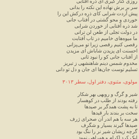
روزی
کنار
گیری
ای
ذره
آفتابی
سر
بر
برش
نهاده
این
نکته
را
بدانی
پیش
آردت
شرابی
کای
ذره
درکش
این
را
خوردی
و
محو
گشتی
در
آفتاب
جانی
شد
ذره
آفتابی
از
خوردن
شرابی
در
دولت
تجلی
از
طعن
لن
ترانی
ما
میوه
های
خامیم
در
تاب
آفتابت
رقصی
کنیم
رقصی
زیرا
تو
می
پزانی
احسنت
ای
پزیدن
شاباش
ای
مزیدن
از
آفتاب
جانی
کو
را
نبود
ثانی
مخدوم
شمس
دینم
شاهنشهی
ز
تبریز
تسلیم
توست
جان
ها
ای
جان
و
دل
تو
دانی
مولوی،
مثنوی،
دفتر
اول،
سطر
۳۰۱۳
شیر
و
گرگ
و
روبهی
بهر
شکار
رفته
بودند
از
طلب
در
کوهسار
تا
به
پشت
همدگر
بر
صیدها
سخت
بر
بندند
بار
قیدها
هر
سه
با
هم
اندر
آن
صحرای
ژرف
صیدها
گیرند
بسیار
و
شگرف
گرچه
زیشان
شیر
نر
را
ننگ
بود
لیک
کرد
اکرام
و
همراهی
نمود