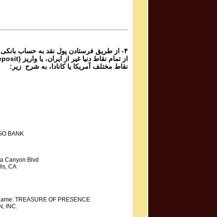
Mahdieh Mohammadkhani مهدیه محمد خانی
Shoorideh
۴- از طریق فرستادن پول نقد به حساب بانکی
نقاط مختلف آمریکا یا کانادا، به شرح زیر:
GO BANK
a Canyon Blvd
ls, CA
y Name: TREASURE OF PRESENCE
, INC.