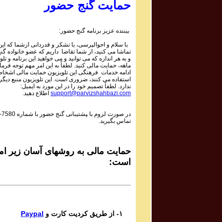
Mojtaba Asgari
حمایت گنج حضور
Bipayan
بیننده عزیز برنامه گنج حضور:
Sadiq Tarif صدیق تعریف
با سلام و احوالپرسی، با تشکر و قدردانی ازشما که این 
Shaneh Bar Zolf
تماشا می کنید، از شما تقاضا داریم که عضو خانواده گ
و به هر اندازه که می توانید و می خواهید این برنامه و تلو
ماهه، حمایت مالی کنید. لطفاً به این امر مهم توجه فرمای
Mohsen Daie Nabi محسن دايی نبی
ادامه خدمات فرهنگی این تلویزیون حمایت مالی اشخاص
استفاده می کنند، ضروری است. این تلویزیون منبع دیگر
Mastaneh Sho
ندارد. لطفاً تصمیم خود را در این مورد به ایمیل:
support@parvizshahbazi.com
اطلاع دهید.
Davoud Azad داود آزاد
در صورت لزوم با ‍پشتیبانی گنج حضور با شماره
-7580
Dar in Raghs o Dar In Hayo hooy
تماس بگیرید.
Mahsa & Marjan Vahdat مهسا و مرجان وحدت
Baagh e Nazar
حمایت مالی به روشهای آسان زیر امک
است:
Bijan Bijani بیژن بیژنی
Bigharar
Del Ava Ensemble گروه دل آوا
۱- از طریق کردیت کارت و
Paypal
Reng