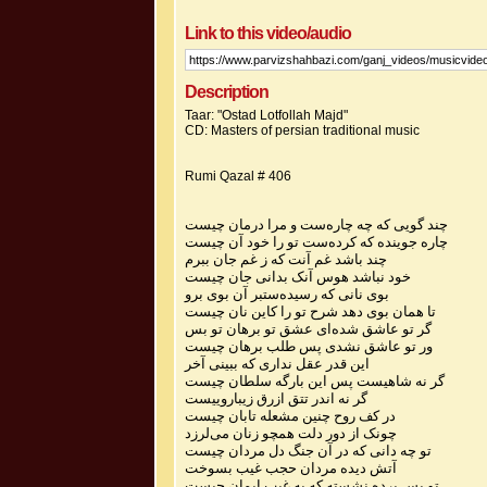
Link to this video/audio
Description
Taar: "Ostad Lotfollah Majd"
CD: Masters of persian traditional music
Rumi Qazal # 406
چند گویی که چه چاره‌ست و مرا درمان چیست
چاره جوینده که کرده‌ست تو را خود آن چیست
چند باشد غم آنت که ز غم جان ببرم
خود نباشد هوس آنک بدانی جان چیست
بوی نانی که رسیده‌ستبر آن بوی برو
تا همان بوی دهد شرح تو را کاین نان چیست
گر تو عاشق شده‌ای عشق تو برهان تو بس
ور تو عاشق نشدی پس طلب برهان چیست
این قدر عقل نداری که ببینی آخر
گر نه شاهیست پس این بارگه سلطان چیست
گر نه اندر تتق ازرق زیباروییست
در کف روح چنین مشعله تابان چیست
چونک از دور دلت همچو زنان می‌لرزد
تو چه دانی که در آن جنگ دل مردان چیست
آتش دیده مردان حجب غیب بسوخت
تو پس پرده نشسته که به غیب ایمان چیست