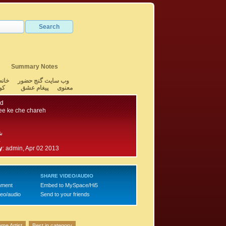
Summary Notes
وب سایت گنج حضور
خانه
معنوی
پیغام عشق
کو
jd
e ke che chareh
ش
4
y
:
admin, Apr 02 2013
SHARE VIDEO/AUDIO
mment
Embed to MySpace/Hi5
deo/audio
Send to your friends
me Artist
Best in category