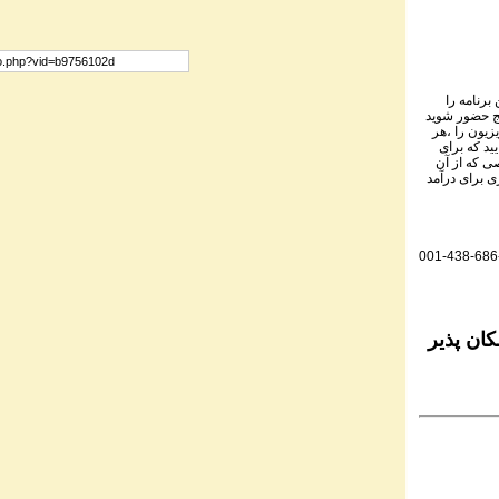
برنامه را
نج حضور شوید
یزیون را ،هر
ید که برای
ی که از آن
ی برای درآمد
001-438-686
ان پذیر