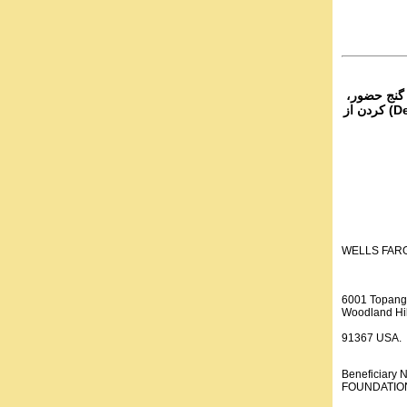
 گنج حضور،
از تمام نقاط دنیا غیر از ایران، یا واریز (Deposit) کردن از
WELLS FAR
6001 Topang
Woodland Hil
91367 USA.
Beneficiar
FOUNDATION