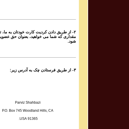
Sadiq Tarif صدیق تعریف
Atashi Dar Sineh Daram Javedani
۲- از طریق دادن کردیت کارت خودتان به ما، تا
Yoones Khanbeigi یونس خان بیگی
مقداری که شما می خواهید، بعنوان حق عضوی
Taa Baad Chenin Baada
شود.
Kaveh Deylami کاوه دیلمی
Rameshgaran
۳- از طریق فرستادن چک به آدرس زیر:
Fazel Jamshidi فاضل جمشیدی
Sarmast
Sadegh Sheykhzadeh صادق شیخ زاده
Hame Ra Dokan Shekaste
Parviz Shahbazi
P.O. Box 745 Woodland Hills, CA
Mohammad Reza & Homayoun Shajarian محمد رضا
91365 USA.
و همایون شجریان
Boosehaye Baran