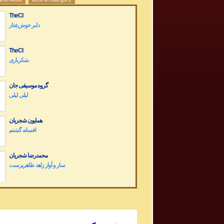
TheCI
دلبر خوش‌عِذار
TheCI
شکرباری
گروه موسیقی جان
لیلی لیلی
همایون شجریان
افسانه گشتم
محمدرضا شجریان
Dariush Band Concert کنسرت گروه داریوش
Sargashteh سرگشته