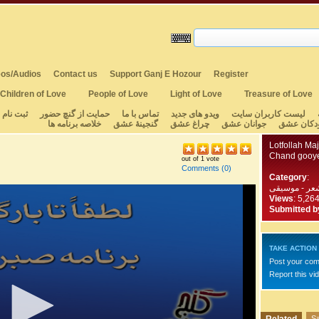
os/Audios
Contact us
Support Ganj E Hozour
Register
Children of Love
People of Love
Light of Love
Treasure of Love
لیست کاربران سایت
ویدو های جدید
تماس با ما
حمایت از گنچ حضور
ثبت نام
دکان عشق
جوانان عشق
چراغ عشق
گنجینهٔ عشق
خلاصه برنامه ها
Lotfollah Ma
Chand gooye
out of 1 vote
Comments
(0)
Category
:
عر - موسیقی
Views
: 5,26
Submitted b
TAKE ACTION
Post your co
Report this vi
Sa