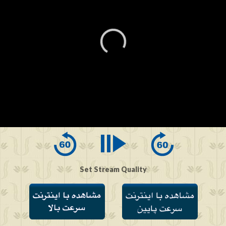
0
seconds
of
0
seconds
Set Stream Quality