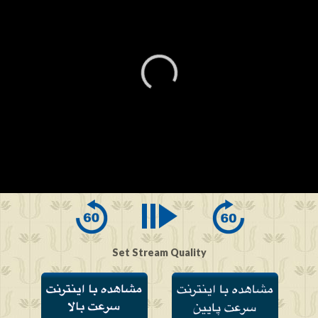
0
seconds
of
0
seconds
Set Stream Quality