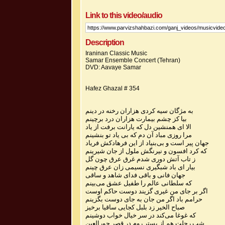
Link to this video/audio
Description
Iraninan Classic Music
Samar Ensemble Concert (Tehran)
DVD: Aavaye Samar
Hafez Ghazal # 354
به مژگان سیه کردی هزاران رخنه در دینم
بیا کز چشم بیمارت هزاران درد برچینم
الا ای همنشین دل که یارانت برفت از یاد
مرا روزی مباد آن دم که بی یاد تو بنشینم
جهان پیر است و بی‌بنیاد از این فرهادکش فریاد
که کرد افسون و نیرنگش ملول از جان شیرینم
ز تاب آتش دوری شدم غرق عرق چون گل
بیار ای باد شبگیری نسیمی زان عرق چینم
جهان فانی و باقی فدای شاهد و ساقی
که سلطانی عالم را طفیل عشق می‌بینم
اگر بر جای من غیری گزیند دوست حاکم اوست
حرامم باد اگر من جان به جای دوست بگزینم
صباح الخیر زد بلبل کجایی ساقیا برخیز
که غوغا می‌کند در سر خیال خواب دوشینم
شب رحلت هم از بستر روم در قصر حورالعین