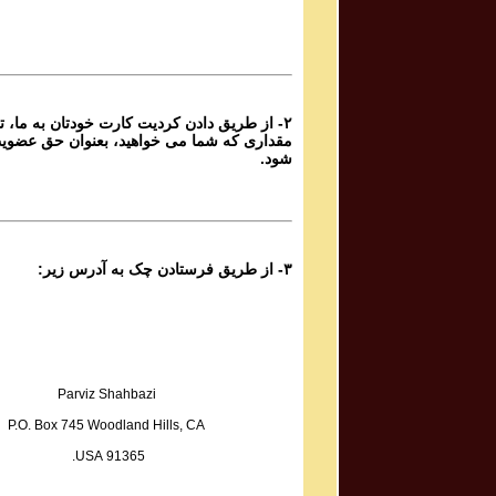
Sadiq Tarif صدیق تعریف
Atashi Dar Sineh Daram Javedani
۲- از طریق دادن کردیت کارت خودتان به ما، تا
Yoones Khanbeigi یونس خان بیگی
مقداری که شما می خواهید، بعنوان حق عضوی
Taa Baad Chenin Baada
شود.
Kaveh Deylami کاوه دیلمی
Rameshgaran
۳- از طریق فرستادن چک به آدرس زیر:
Fazel Jamshidi فاضل جمشیدی
Sarmast
Sadegh Sheykhzadeh صادق شیخ زاده
Hame Ra Dokan Shekaste
Parviz Shahbazi
P.O. Box 745 Woodland Hills, CA
Mohammad Reza & Homayoun Shajarian محمد رضا
91365 USA.
و همایون شجریان
Boosehaye Baran