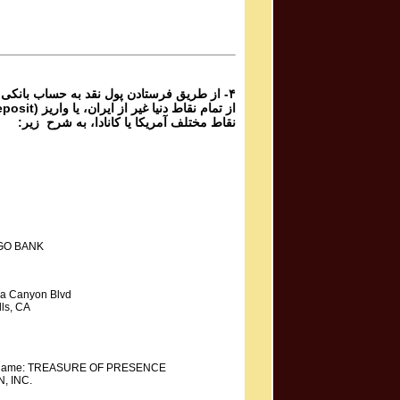
Mahdieh Mohammadkhani مهدیه محمد خانی
Shoorideh
۴- از طریق فرستادن پول نقد به حساب بانکی
نقاط مختلف آمریکا یا کانادا، به شرح زیر:
GO BANK
a Canyon Blvd
ls, CA
y Name: TREASURE OF PRESENCE
, INC.