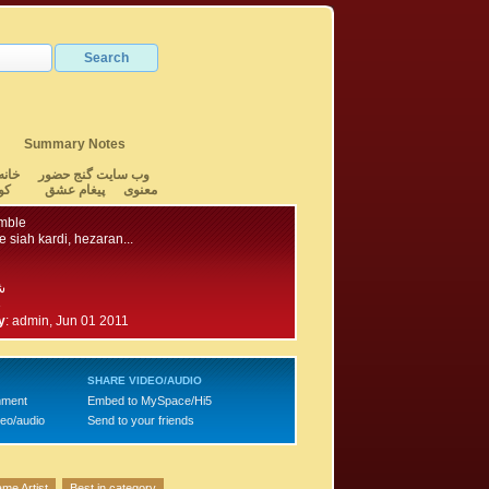
Summary Notes
وب سایت گنج حضور
خانه
معنوی
پیغام عشق
کو
mble
siah kardi, hezaran...
ش
3
y
:
admin, Jun 01 2011
SHARE VIDEO/AUDIO
mment
Embed to MySpace/Hi5
deo/audio
Send to your friends
me Artist
Best in category