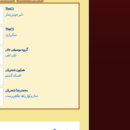
TheCI
دلبر خوش‌عِذار
TheCI
شکرباری
گروه موسیقی جان
لیلی لیلی
همایون شجریان
افسانه گشتم
محمدرضا شجریان
Dariush Band Concert کنسرت گروه داریوش
Sargashteh سرگشته