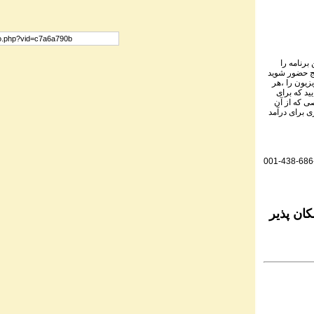
برنامه را
نج حضور شوید
یزیون را ،هر
ید که برای
ی که از آن
ی برای درآمد
001-438-686
ان پذیر