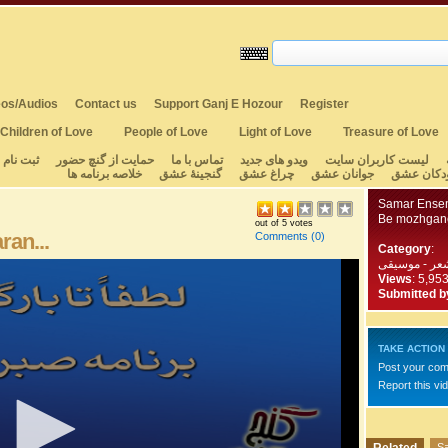
os/Audios
Contact us
Support Ganj E Hozour
Register
Children of Love
People of Love
Light of Love
Treasure of Love
لیست کاربران سایت
ویدو های جدید
تماس با ما
حمایت از گنچ حضور
ثبت نام
دکان عشق
جوانان عشق
چراغ عشق
گنجینهٔ عشق
خلاصه برنامه ها
Samar Ense
Be mozhgane 
out of 5 votes
ran...
Comments
(0)
Category
:
عر - موسیقی
Views
: 5,95
Submitted b
TAKE ACTION
Post your co
Report this vi
Sa