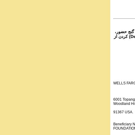
 گنج حضور،
از تمام نقاط دنیا غیر از ایران، یا واریز (Deposit) کردن از
WELLS FAR
6001 Topang
Woodland Hil
91367 USA.
Beneficiar
FOUNDATION