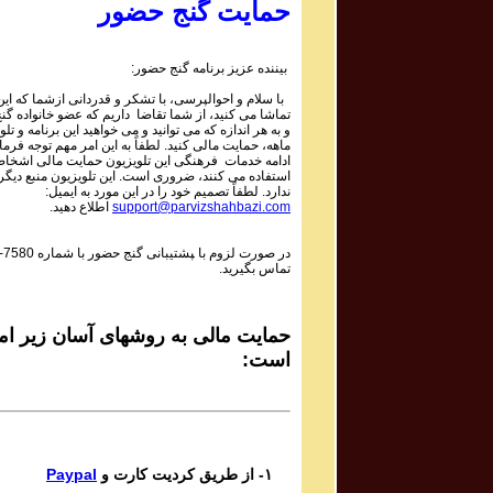
Mojtaba Asgari
حمایت گنج حضور
Bipayan
بیننده عزیز برنامه گنج حضور:
Sadiq Tarif صدیق تعریف
با سلام و احوالپرسی، با تشکر و قدردانی ازشما که این 
Shaneh Bar Zolf
تماشا می کنید، از شما تقاضا داریم که عضو خانواده گ
و به هر اندازه که می توانید و می خواهید این برنامه و تلو
ماهه، حمایت مالی کنید. لطفاً به این امر مهم توجه فرمای
Mohsen Daie Nabi محسن دايی نبی
ادامه خدمات فرهنگی این تلویزیون حمایت مالی اشخاص
استفاده می کنند، ضروری است. این تلویزیون منبع دیگر
Mastaneh Sho
ندارد. لطفاً تصمیم خود را در این مورد به ایمیل:
support@parvizshahbazi.com
اطلاع دهید.
Davoud Azad داود آزاد
در صورت لزوم با ‍پشتیبانی گنج حضور با شماره
-7580
Dar in Raghs o Dar In Hayo hooy
تماس بگیرید.
Mahsa & Marjan Vahdat مهسا و مرجان وحدت
Baagh e Nazar
حمایت مالی به روشهای آسان زیر امک
است:
Bijan Bijani بیژن بیژنی
Bigharar
Del Ava Ensemble گروه دل آوا
۱- از طریق کردیت کارت و
Paypal
Reng