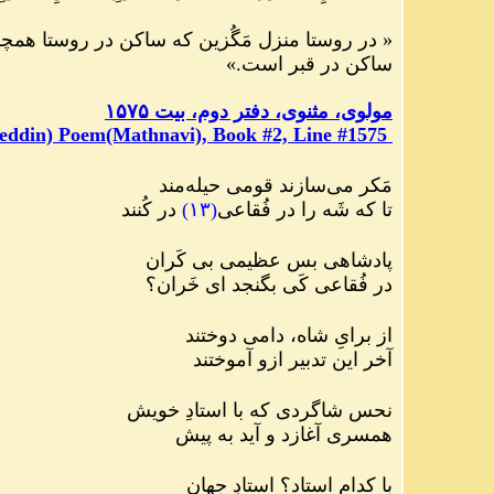
«
در روستا منزل مَگُزین که ساکن در روستا هم
ساکن در قبر است.
»
مولوی، مثنوی، دفتر دوم، بیت ۱۵۷۵
eddin) Poem(Mathnavi), Book #2, Line #1575
مَکر می
سازند قومی حیله
مند
تا که شَه را در فُقاعی
(
۱۳
)
در کُنند
پادشاهی بس عظیمی بی کَران
در فُقاعی کَی بگنجد ای خَران؟
از برایِ شاه، دامی دوختند
آخر این تدبیر ازو آموختند
نحس شاگردی که با استادِ خویش
همسری آغازد و آید به پیش
با کدام استاد؟ استادِ جهان