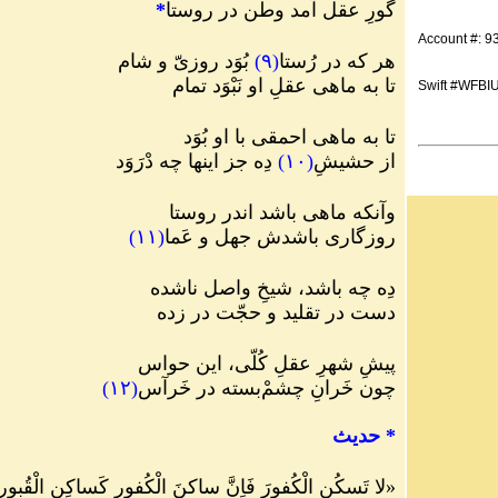
گورِ عقل آمد وطن در روستا
*
Account #: 
هر که در رُستا
(
۹
)
بُوَد روزیّ و شام
تا به ماهی عقلِ او نَبْوَد تمام
Swift #WFBI
تا به ماهی احمقی با او بُوَد
از حشیشِ
(
۱۰
)
دِه جز اینها چه دْرَوَد
وآنکه ماهی باشد اندر روستا
روزگاری باشدش جهل و عَما
(
۱۱
)
دِه چه باشد، شیخِ واصل ناشده
دست در تقلید و حجّت در زده
پیشِ شهرِ عقلِ کُلّی، این حواس
چون خَرانِ چشمْ
بسته در خَرآس
(
۱۲
)
*
حدیث
«
لا تَسكُنِ الْكُفورَ فَاِنَّ ساكنَ الْكُفورِ كَساكِنِ الْقُبورِ