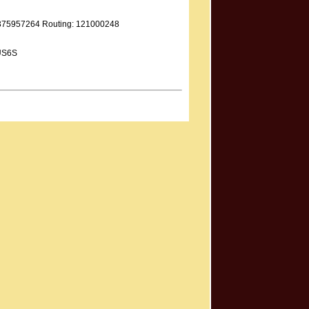
9375957264 Routing: 121000248
US6S