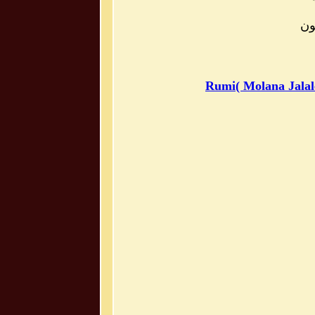
چون
Rumi( Molana Jalal