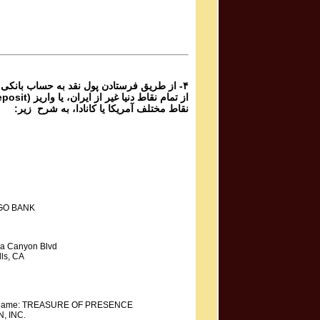
برنامه شماره ۸۸۲ گنج حضور
Parviz Shahbazi
Ganje Hozour Program #881
برنامه شماره ۸۸۱ گنج حضور
۴- از طریق فرستادن پول نقد به حساب بانکی
نقاط مختلف آمریکا یا کانادا، به شرح زیر:
GO BANK
a Canyon Blvd
ls, CA
y Name: TREASURE OF PRESENCE
, INC.