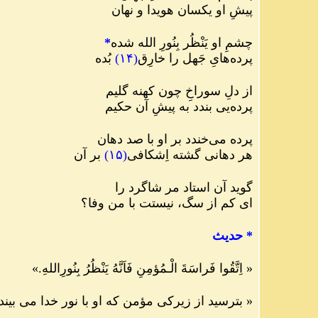
پیشِ او یکسان هویدا و نهان
چشمِ او یَنْظُر بِنُورِ الله شده
*
پرده
هایِ جَهل را خارِق
(
۱۴
)
بُده
از دلِ سوراخِ چون کهنه گلیم
پرده
یی بندد به پیشِ آن حکیم
پرده می
خندد بر او با صد دهان
هر دهانی گشته اِشکافی
(
۱۵
)
بر آن
گوید آن استاد مر شاگرد را
ای کم از سگ، نیستت با من وفا؟
*
حديث
«
اِتَّقُوا فَراسَةَ الْـمُؤمِنِ فَاَنَّهُ يَنْظُرُ بِنُورِاللهِ.
»
«
بترسید از زیرکی مؤمن که او با نور خدا می بیند.