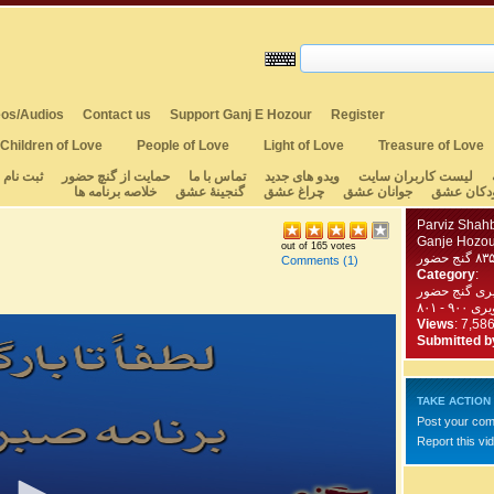
os/Audios
Contact us
Support Ganj E Hozour
Register
Children of Love
People of Love
Light of Love
Treasure of Love
لیست کاربران سایت
ویدو های جدید
تماس با ما
حمایت از گنچ حضور
ثبت نام
دکان عشق
جوانان عشق
چراغ عشق
گنجینهٔ عشق
خلاصه برنامه ها
Parviz Shah
Ganje Hozou
out of 165 votes
Comments
(1)
Category
:
یری گنج حضور
 - ۸۰۱
Views
: 7,58
Submitted b
TAKE ACTION
Post your co
Report this vi