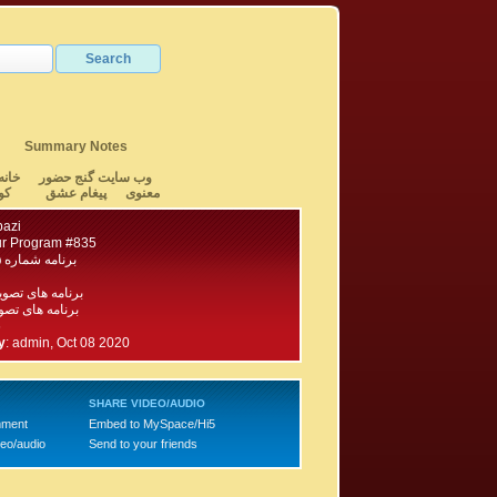
Summary Notes
وب سایت گنج حضور
خانه
معنوی
پیغام عشق
کو
bazi
r Program #835
برنامه شماره ۸۳۵ گنج حضور
برنامه های تصو
برنامه های تصویری ۹۰۰
6
y
:
admin, Oct 08 2020
SHARE VIDEO/AUDIO
mment
Embed to MySpace/Hi5
deo/audio
Send to your friends