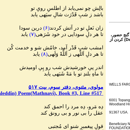
بالِش چو نمی
یابد از اطلسِ رویِ تو
باشد ز شبِ قَدْرَت شالِ سیَهی یابد
زان نَعلِ تو در آتش کردند
(
۶
)
درین سودا
تا هر دلِ سودایی در خود شَرَهی
(
۷
)
یابد
 گنج حضور،
از تمام نقاط دنیا غیر از ایران، یا واریز (Deposit) کردن از
امشب شبِ قَدْر آمد، خامُش شو و خدمت کُن
تا هر دلِ اَللّهی ز اَللَّهْ وَلَهی
(
۸
)
یابد
اندر پیِ خورشیدش شب رو پِیِ اومیدش
تا ماهِ بلندِ تو با مَهْ شَبَهی یابد
WELLS FAR
مولوی، مثنوی، دفتر سوم، بیت ۵۱۷
leddin) Poem(Mathnavi), Book #3, Line #517
6001 Topang
Woodland Hil
دِه مَرو، دِه مرد را احمق کند
عقل را بی نور و بی رونق کند
91367 USA.
Beneficiar
قولِ پیغمبر شنو ای مُجتبی
FOUNDATION