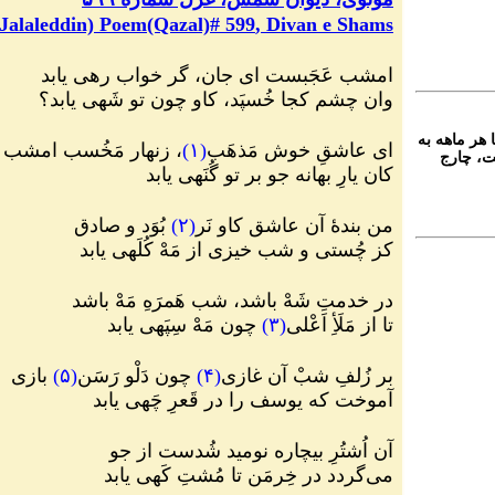
Jalaleddin) Poem(Qazal)#
599
, Divan e Shams
امشب عَجَبست ای جان، گر خواب رهی یابد
وان چشم کجا خُسپَد، کاو چون تو شَهی یابد؟
 هر ماهه به
ای عاشقِ خوش مَذهَب
(
۱
)
، زنهار مَخُسب امشب
ت، چارج
کان یارِ بهانه جو بر تو گُنَهی یابد
من بندهٔ آن عاشق کاو نَر
(
۲
)
بُوَد و صادق
کز چُستی و شب خیزی از مَهْ کُلَهی یابد
در خدمتِ شَهْ باشد، شب هَمرَهِ مَهْ باشد
تا از مَلَأِ اَعْلی
(
۳
)
چون مَهْ سِپَهی یابد
بر زُلفِ شبْ آن غازی
(
۴
)
چون دَلْو رَسَن
(
۵
)
بازی
آموخت که یوسف را در قَعرِ چَهی یابد
آن اُشتُرِ بیچاره نومید شُدست از جو
می
گردد در خِرمَن تا مُشتِ کَهی یابد