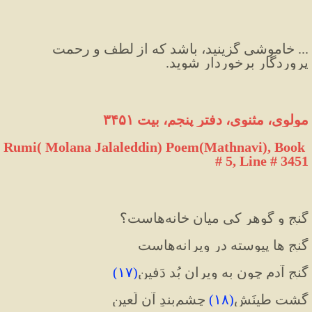
... خاموشی گزینید، باشد که از لطف و رحمت 
پروردگار برخوردار شوید.
مولوی، مثنوی، دفتر پنجم، بیت ۳۴۵۱
Rumi( Molana Jalaleddin) Poem(Mathnavi), Book 
# 5, Line # 3451
گنج و گوهر کی میانِ خانه‌هاست؟
گنج ها پیوسته در ویرانه‌هاست
گنجِ آدم چون به ویران بُد دَفین
(
۱۷
)
گشت طینَش
(
۱۸
)
 چشم‌بندِ آن لَعین