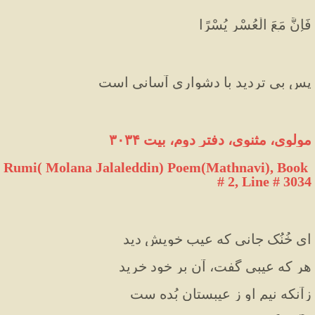
فَإِنَّ مَعَ الْعُسْرِ يُسْرًا
پس بی تردید با دشواری آسانی است
مولوی، مثنوی، دفتر دوم، بیت ۳۰۳۴
Rumi( Molana Jalaleddin) Poem(Mathnavi), Book 
# 2, Line # 3034
ای خُنُک جانی که عیبِ خویش دید
هر که عیبی گفت، آن بر خود خرید
زآنکه نیمِ او ز عیبستان بُده ست