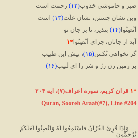
صبر و خاموشی جَذوبِ
(
۱۲
)
 رحمت است
وین نشان جستن، نشانِ علّت
(
۱۳
)
 است
اَنْصِتُوا
(
۱۴
)
 بپذیر، تا بر جانِ تو
آید از جانان، جزای اَنْصِتُوا
*
۱
گر نخواهی نُکس
(
۱۵
)
، پیش این طبیب
بر زمین زن زرّ و سَر را ای لَبیب
(
۱۶
)
*
۱
 قرآن کریم، سوره اعراف(۷)، آیه ۲۰۴
Quran, Sooreh Araaf(#7
)
, Line #204
… وَإِذَا قُرِئَ الْقُرْآنُ فَاسْتَمِعُوا لَهُ وَأَنْصِتُوا لَعَلَّكُمْ 
تُرْحَمُونَ