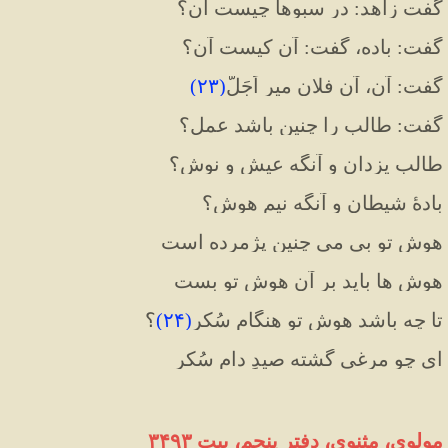
گفت زاهد: در سبوها چیست آن؟
گفت: باده، گفت: آنِ کیست آن؟
گفت: آن، آنِ فلان میرِ اَجَلّ
(
۲۳
)
گفت: طالب را چنین باشد عمل؟
طالبِ یزدان و آنگه عیش و نوش؟
بادهٔ شیطان و آنگه نیم هوش؟
هوشِ تو بی می چنین پژمرده است
هوش ها باید بر آن هوشِ تو بست
تا چه باشد هوشِ تو هنگامِ سُکر
(
۲۴
)
؟
ای چو مرغی گشته صیدِ دامِ سُکر
مولوی، مثنوی، دفتر پنجم، بیت ۳۴۹۳