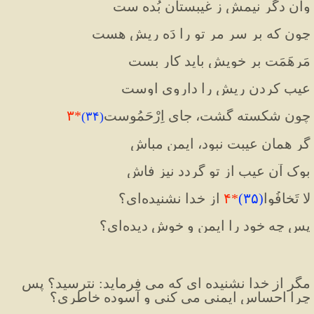
وآن دگر نیمش ز غیبستان بُده ست
چون که بر سر مر تو را دَه ریش هست
مَرهَمَت بر خویش باید کار بست
عیب کردن ریش را داروی اوست
چون شکسته گشت، جایِ اِرْحَمُوست
*
۳
)
۳۴
(
گر همان عیبت نبود، ایمن مباش
بوک آن عیب از تو گردد نیز فاش
لا تَخافُوا
(
۳۵
)
*
۴
 از خدا نشنیده‌ای؟
پس چه خود را ایمن و خوش دیده‌ای؟
مگر از خدا نشنیده ای که می فرماید: نترسید؟ پس 
چرا احساس ایمنی می کنی و آسوده خاطری؟