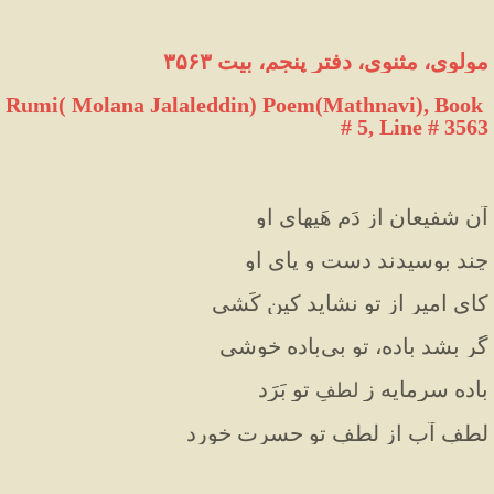
مولوی، مثنوی، دفتر پنجم، بیت ۳۵۶۳
Rumi( Molana Jalaleddin) Poem(Mathnavi), Book 
# 5, Line # 3563
آن شفیعان از دَمِ هَیهای او
چند بوسیدند دست و پای او
کای امیر از تو نشاید کین کَشی
گر بشد باده، تو بی‌باده خوشی
باده سرمایه ز 
 تو بَرَد
لطفِ
لطفِ آب از لطفِ تو حسرت خورد