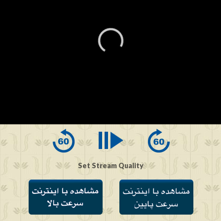
0
seconds
of
0
seconds
Set Stream Quality