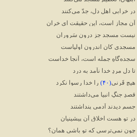
در خرابی اهلِ دل، جِدّ می‌کنند
آن مجاز است، این حقیقت ای خران
نیست مسجد جز درونِ سَروران
مسجدی کان اندرونِ اولیاست
سجده‌گاهِ جمله است، آنجا خداست
تا دلِ مردِ خدا نآمد به درد
هیچ قَرنی
(
۴۰
)
 را خدا رسوا نکرد
قصدِ جنگِ انبیا می‌داشتند
جسم دیدند آدمی پنداشتند
در تو هست اخلاقِ آن پیشینیان
چون نمی‌ترسی که تو باشی همان؟