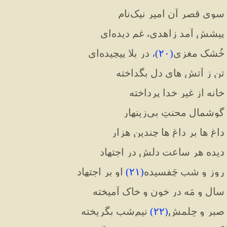
سوی قصرِ آن امیرِ نیک‌نام
پیشش آمد زاهدی، غم دیده‌ای
خُشک مغزی
(
۲۰
)
، در بلا پیچیده‌ای
تن ز آتش های دل بگداخته
خانه از غیرِ خدا پرداخته
گوشمالِ محنتِ بی‌زینهار
داغ ها بر داغ ها چندین هزار
دیده هر ساعت دلش در اجتهاد
روز و شب چَفسیده
(
۲۱
)
 او بر اجتهاد
سال و مَه در خون و خاک آمیخته
صبر و حِلمش
(
۲۲
)
 نیم‌شب بگریخته