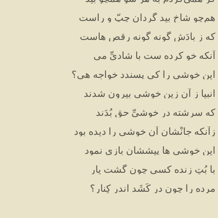
هم‌چو شاخِ بید گردان چپّ و راست
که ز بادَش گونه گونه رقص هاست
آنکه خو کرده ست با شادیِّ می
این خوشی را کی پسندد خواجه هی؟
انبیا ز آن زین خوشی بیرون شدند
که سرشته در خوشیِّ حق بُدَند
زآنکه جانْشان آن خوشی را دیده بود
این خوشی ها پیششان بازی نمود
با بُتِ زنده کسی چون گشت یار
مرده را چون در کَشَد اندر کِنار؟