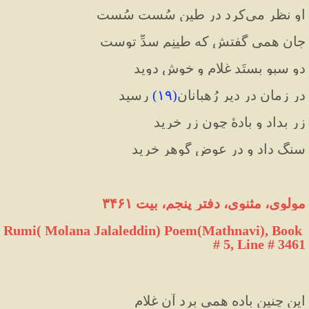
او نظر می‌کرد در طین سُست سُست
جان همی ‌گفتش که طینِم سدِّ توست
دو سبو بِستَد غلام و خوش دوید
در زمان در دیرِ رُهبانان
(
۱۹
)
 رسید
زر بداد و بادهٔ چون زر خرید
سنگ داد و در عوض گوهر خرید
مولوی، مثنوی، دفتر پنجم، بیت ۳۴۶۱
Rumi( Molana Jalaleddin) Poem(Mathnavi), Book 
# 5, Line # 3461
این چنین باده همی ‌برد آن غلام