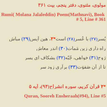
مولوی، مثنوی، دفتر پنجم، بیت ۳۶۱
Rumi( Molana Jalaleddin) Poem(Mathnavi), Book 
# 5, Line # 361
یُسر
 با عُسر
 است
*
۲
، هین آیِس
(
۲۹
)
 مباش
)
۲۸
(
)
۲۷
(
راه داری زین مَمات
(
۳۰
)
 اندر معاش
رَوح
(
۳۱
)
 خواهی، جُبّه
(
۳۲
)
 بشکاف ای پسر
تا از آن صَفوَت
(
۳۳
)
 برآری زود سر
*
۲
 قرآن کریم، سوره انشراح(۹۴)، آیه ۵
Quran, Sooreh Ensheraah(#94
)
, Line #5