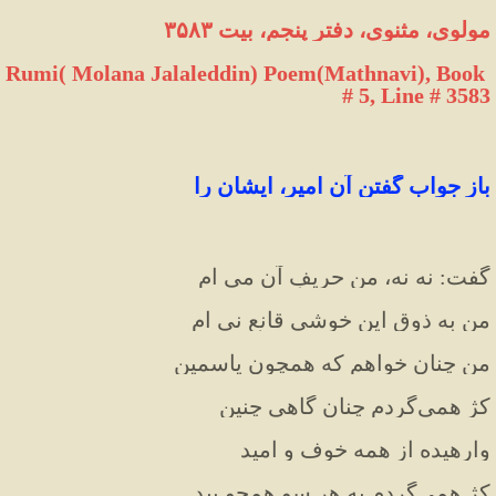
مو
لوی، مثنوی، دفتر پنجم، بیت ۳۵۸۳
Rumi( Molana Jalaleddin) Poem(Mathnavi), Book 
# 5, Line # 3583
باز جواب گفتنِ آن امیر، ایشان را
گفت: نه نه، من حریفِ آن می ام
من به ذوقِ این خوشی قانع نی ام
من چنان خواهم که همچون یاسمین
کژ همی‌گردم چنان گاهی چنین
وارهیده از همه خوف و امید
کژ همی‌گردم به هر سو همچو بید