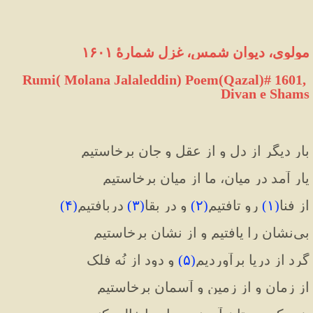
مولوی، دیوان شمس، غزل شمارهٔ ۱۶۰۱
Rumi( Molana Jalaleddin) Poem(Qazal)# 1601, 
Divan e Shams
بارِ دیگر از دل و از عقل و جان برخاستیم
یار آمد در میان، ما از میان برخاستیم
از فنا
(
۱
)
 رو تافتیم
(
۲
)
 و در بقا
(
۳
)
 دربافتیم
(
۴
)
بی‌نشان را یافتیم و از نشان برخاستیم
گَرد از دریا برآوردیم
(
۵
)
 و دود از نُه فلک
از زمان و از زمین و آسمان برخاستیم