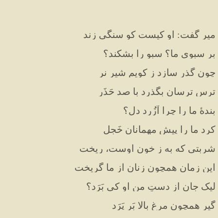
میر گفت: او کیست کو سنگی زند
بر سبوی ما؟ سبو را بشکند؟
چون گذر سازد ز کویم شیرِ نر
ترس ترسان بگذرد با صد حَذَر
بندهٔ ما را چرا آزُرد دل؟
کرد ما را پیشِ مهمانان خَجِل
شربتی که بِه ز خونِ اوست، ریخت
این زمان همچون زنان از ما گریخت
لیک جان از دستِ من او کی بَرَد؟
گیر همچون مرغ بالا بَر پَرَد