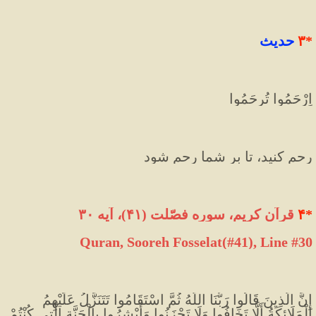
*
۳
 حدیث
اِرْحَمُوا تُرحَمُوا
رحم کنید، تا بر شما رحم شود
*
۴
 قرآن کریم، سوره فصّلت (۴۱)، آیه ۳۰
Quran, Sooreh Fosselat(#41
)
, Line #30
إِنَّ الَّذِينَ قَالُوا رَبُّنَا اللَّهُ ثُمَّ اسْتَقَامُوا تَتَنَزَّلُ عَلَيْهِمُ 
الْمَلَائِكَةُ أَلَّا تَخَافُوا وَلَا تَحْزَنُوا وَأَبْشِرُوا بِالْجَنَّةِ الَّتِي كُنْتُمْ 