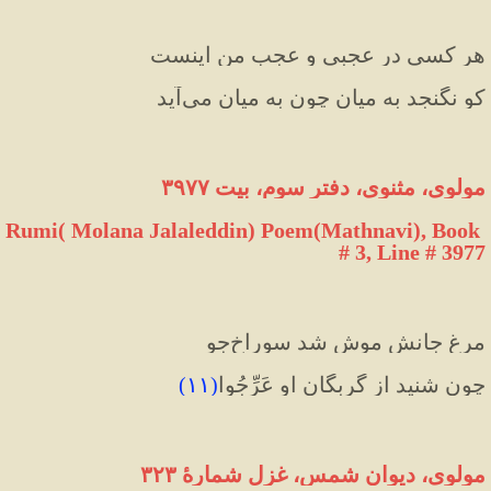
هر کسی در عجبی و عجبِ من اینست
کو نگنجد به میان چون به میان می‌آید
مولوی، مثنوی، دفتر سوم، بیت ۳۹۷۷
Rumi( Molana Jalaleddin) Poem(Mathnavi), Book 
# 3, Line # 3977
مرغِ جانش موش شد سوراخ‌جو
چون شنید از گربگان او عَرِّجُوا
(
۱۱
)
مولوی، دیوان شمس، غزل شمارهٔ ۳۲۳