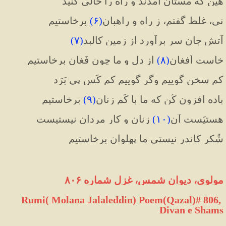
هین که مستان آمدند و راه را خالی کنید
نی، غلط گفتم، ز راه و راهبان
(
۶
)
 برخاستیم
آتشِ جان سر برآورد از زمینِ کالبد
(
۷
)
خاست اَفغان
(
۸
)
 از دل و ما چون فَغان برخاستیم
کم سخن گوییم وگر گوییم کم کَس پی بَرَد
باده افزون کُن که ما با کَم زنان
(
۹
)
 برخاستیم
هستیَست آنِ
(
۱۰
)
 زنان و کارِ مردان نیستیست
شُکر کاندر نیستی ما پهلوان برخاستیم
مولوی، دیوان شمس، غزل شماره ۸۰۶
Rumi( Molana Jalaleddin) Poem(Qazal)# 806, 
Divan e Shams