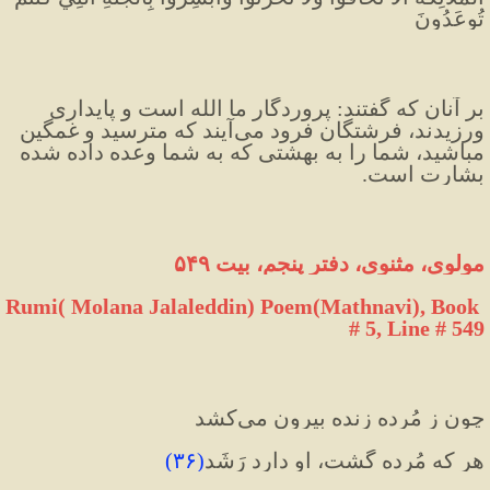
تُوعَدُونَ
بر آنان كه گفتند: پروردگار ما الله است و پايدارى 
ورزيدند، فرشتگان فرود مى‌آيند كه مترسيد و غمگين 
مباشيد، شما را به بهشتى كه به شما وعده داده شده 
بشارت است.
مولوی، مثنوی، دفتر پنجم، بیت ۵۴۹
Rumi( Molana Jalaleddin) Poem(Mathnavi), Book 
# 5, Line # 549
چون ز مُرده زنده بیرون می‌کشد
هر که مُرده گشت، او دارد رَشَد
(
۳۶
)