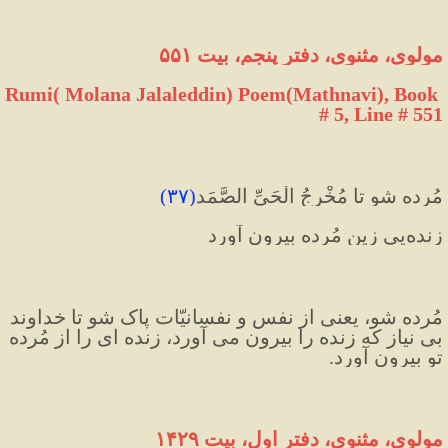
مولوی، مثنوی، دفتر پنجم، بیت ۵۵۱
Rumi( Molana Jalaleddin) Poem(Mathnavi), Book 
# 5, Line # 551
مُرده شو تا مُخْرِجُ الْحَیِّ الصَّمَد
(
۳۷
)
زنده‌يی زین مُرده بیرون آورد
مُرده شو، یعنی از نفس و نفسانیّات پاک شو تا خداوند 
بی نیاز که زنده را بیرون می آورد، زنده ای را از مُرده 
تو بیرون آورد.
مولوی، مثنوی، دفتر اول، بیت ۱۴۲۹