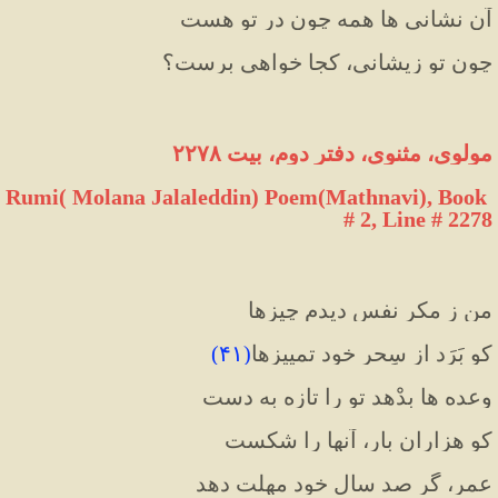
آن نشانی ها همه چون در تو هست
چون تو زیشانی، کجا خواهی برست؟
مولوی، مثنوی، دفتر دوم، بیت ۲۲۷۸ 
Rumi( Molana Jalaleddin) Poem(Mathnavi), Book 
# 2, Line # 2278
من ز مکرِ نفس دیدم چیزها
کو بَرَد از سِحرِ خود تمییزها
(
۴۱
)
وعده ها بدْهد تو را تازه به دست
کو هزاران بار، آنها را شکست
عمر، گر صد سال خود مهلت دهد