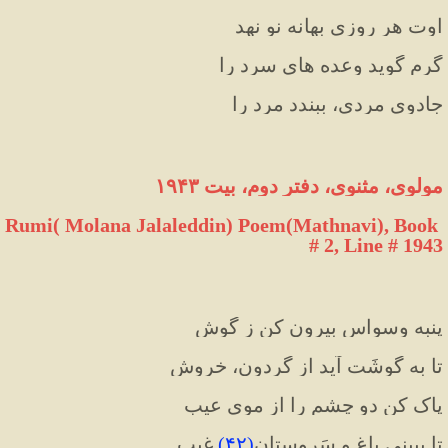
اوت هر روزی بهانه نو نهد
گرم گوید وعده های سرد را
جادوی مردی، ببندد مرد را
مولوی، مثنوی، دفتر دوم، بیت ۱۹۴۳
Rumi( Molana Jalaleddin) Poem(Mathnavi), Book 
# 2, Line # 1943
پنبه وسواس بیرون کن ز گوش
تا به گوشَت آید از گردون، خروش 
پاک کن دو چشم را از موی عیب
تا ببینی باغ و سَروِستانِ
(
۴۲
)
 غیب