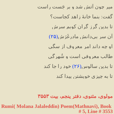
میر چون آتش شد و بر جَست راست
گفت: بنما خانهٔ زاهد کجاست؟
تا بدین گُرزِ گران کوبم سرش
آن سرِ بی‌دانشِ مادرغَرَش
(
۲۵
)
او چه داند امر معروف از سگی
طالب معروفی است و شُهرِگی
تا بدین سالوس
(
۲۶
)
 خود را جا کند
تا به چیزی خویشتن پیدا کند
مولوی، مثنوی، دفتر پنجم، بیت ۳۵۵۳
Rumi( Molana Jalaleddin) Poem(Mathnavi), Book 
# 5, Line # 3553