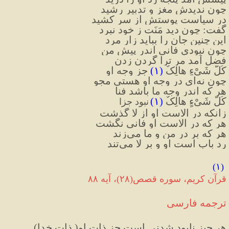
چون ندیدش مغز و تدبیر رشید
در سیاست پوستش از سر کشید
گفت: چون دید مَنَت ز خود نبرد
این چنین جان را بباید زار مرد
چون نبودی فانی اندر پیش من
فضل آمد مر ترا گردن زدن
کُلُّ شَیْءٍ هالِکٌ 
(۱)
 جز وجه او
چون نه‌ای در وجه او هستی مجو
هر که اندر وجه ما باشد فنا
کُلُّ شَیْءٍ هالِکٌ 
(۱)
نبود جزا
زانکه در الاست او از لا گذشت
هر که در الاست او فانی نگشت
هر که بر در من و ما می‌زند
رد باب است او و بر لا می‌تند
(۱)
 قرآن کریم، سوره قصص(۲۸)، آیه ۸۸
ترجمه فارسی
(هر چیز نابود شدنی است جز ذات او( ذات خدا