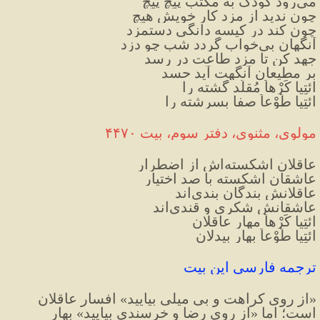
می‌رود کودک به مکتب پیچ پیچ
چون ندید از مزد کار خویش هیچ
چون کند در کیسه دانگی دستمزد
آنگهان بی‌خواب گردد شب چو دزد
جهد کن تا مزد طاعت در رسد
بر مطیعان آنگهت آید حسد
ِائتِیا کَرْهاً مُقلّد گشته را
ائتِیا طَوْعاً صفا بسرشته را
مولوی، مثنوی، دفتر سوم، بیت ۴۴۷۰
عاقلان اشکسته‌اش از اضطرار
عاشقان اشکسته با صد اختیار
عاقلانش بندگان بندی‌اند
عاشقانش شکری و قندی‌اند
ائتِیا کَرْهاً مهار عاقلان
ائتِیا طَوْعاً بهار بیدلان
ترجمه فارسی این بیت
«از روی کراهت و بی میلی بیایید» افسار عاقلان 
است؛ اما «از روی رضا و خرسندی بیایید» بهار 