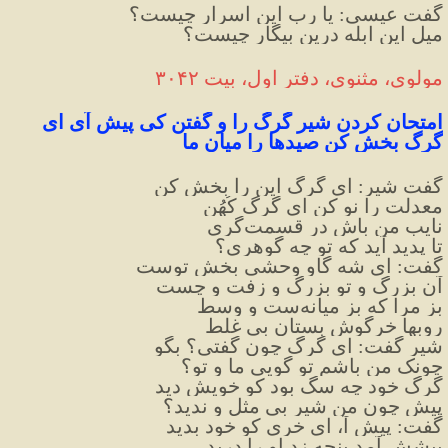
گفت عیسی: یا رب این اسرار چیست؟
میل این ابله درین بیگار چیست؟
مولوی، مثنوی، دفتر اول، بیت ۳۰۴۲
امتحان کردن شیر گرگ را و گفتن کی پیش آی ای 
گرگ بخش کن صیدها را میان ما
گفت شیر: ای گرگ این را بخش کن
معدلت را نو کن ای گرگ کُهُن
نایب من باش در قسمت‌گری
تا پدید آید که تو چه گوهری؟
گفت: ای شه گاو وحشی بخش توست
آن بزرگ و تو بزرگ و زفت و چست
بز مرا که بز میانه‌ست و وسط
روبها خرگوش بستان بی غلط
شیر گفت: ای گرگ چون گفتی؟ بگو
چونک من باشم تو گویی ما و تو؟
گرگ خود چه سگ بود کو خویش دید
پیش چون من شیر بی مثل و ندید؟
گفت: پیش آ، ای خری کو خود بدید
پیشش آمد پنجه زد او را درید