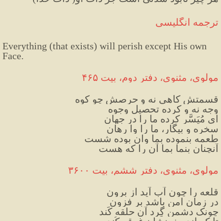
ترجمه انگلیسی
Everything (that exists) will perish except His own 
Face. 
مولوی، مثنوی، دفتر دوم، بیت ۴۶۵
قسمتش کاهی نه و حرصش چو کوه
وجه نه و کرده تحصیل وجوه
ای مُیَسَّر کرده ما را در جهان
سخره و بیگار، ما را وا رهان
طعمه بنموده بما وان بوده شست
آنچنان بنما بما آن را که هست
مولوی، مثنوی، دفتر ششم، بیت ۳۶۰۰
قلعه را چون آب آید از برون
در زمان امن باشد بر فزون
چونک دشمن گِرد آن حلقه کَند