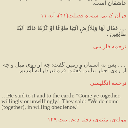
عاشقان است.
قرآن کریم، سوره فصلت(۴۱)، آيه ١١
. . . فَقَالَ لَهَا وَلِلْأَرْضِ ائْتِيَا طَوْعًا أَوْ كَرْهًا قَالَتَا أَتَيْنَا 
طَائِعِينَ .
ترجمه فارسی
 . . . پس به آسمان و زمين گفت: چه از روی ميل و چه 
از روی اجبار بياييد. گفتند: فرمانبردارانه آمديم.
ترجمه انگلیسی
…He said to it and to the earth: "Come ye together, 
willingly or unwillingly." They said: "We do come 
(together), in willing obedience."
مولوی، مثنوی، دفتر دوم، بیت ۱۴۹