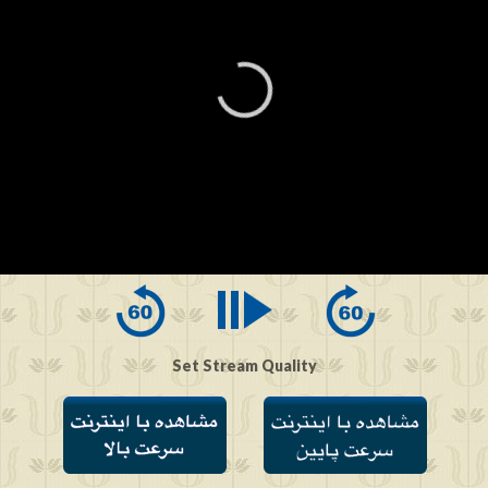
0
seconds
of
0
seconds
Set Stream Quality