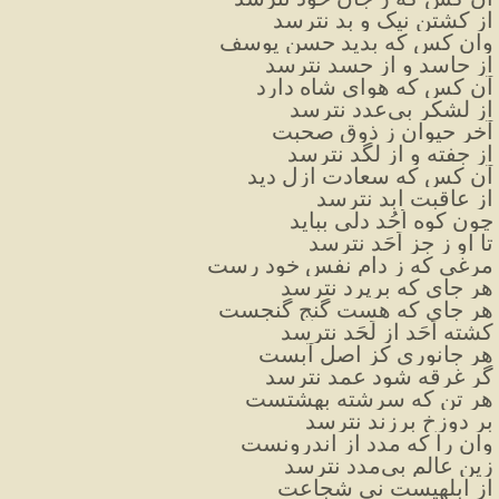
از کشتن نیک و بد نترسد
وان کس که بدید حسن یوسف
از حاسد و از حسد نترسد
آن کس که هوای شاه دارد
از لشکر بی‌عدد نترسد
آخر حیوان ز ذوق صحبت
از جفته و از لگد نترسد
آن کس که سعادت ازل دید
از عاقبت ابد نترسد
چون کوه اُحُد دلی بباید
تا او ز جزِ اَحَد نترسد
مرغی که ز دام نفس خود رست
هر جای که برپرد نترسد
هر جای که هست گنج گنجست
کشته اَحَد از لَحَد نترسد
هر جانوری کز اصل آبست
گر غرقه شود عمد نترسد
هر تن که سرشته بهشتست
بر دوزخ برزند نترسد
وان را که مدد از اندرونست
زین عالم بی‌مدد نترسد
از ابلهیست نی شجاعت