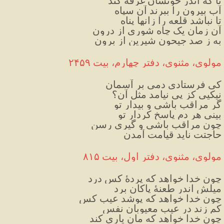
تا که اندر خونشان غرقه کُند
آب بیرون را ببرند آن سپاه
تا نباشد قلعه را زانها پناه
آن زمان یک چاه شوری از درون
به ز صد جیحون شیرین از برون
مولوی، مثنوی، دفتر چهارم، بیت ۲۴۵۹
کی فرستادی دمی بر آسمان
نیکیی کز پی نیامد مثل آن؟
گر مراقب باشی و بیدار تو
بینی هر دم پاسخ کردار تو
چون مراقب باشی و گیری رسن
حاجتت ناید قیامت آمدن
مولوی، مثنوی، دفتر اول، بیت ۸۱۵
چون خدا خواهد که پردهٔ کس درد
میلش اندر طعنهٔ پاکان برد
چون خدا خواهد که پوشد عیب کس
کم زند در عیب معیوبان نفس
چون خدا خواهد که‌ مان یاری کند