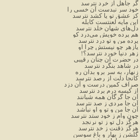
گر جاهل از خرد نترسد
خود سر نبدست آن خسی را
کز عشق تو پا کشد نترسد
این مایه لعنتست کابله
دل‌های شهان خلد نترسد
هم پرده خویش می‌درد کو
پرده من و تو درد نترسد
پازهر چو نیستش چرا او
زهر دنیا خورد نترسد؟!
در حضرت آن چنان رقیبی
در شاهد بنگرد نترسد
زنهار، به سر برو بدان ره
کانجا دلت از رصد نترسد
صراف کمین درست و آن دزد
از کیسه درم برد نترسد
آن جا گرگان همه شبانند
آن جا مردی ز صد نترسد
آن جا من و تو و او نباشد
چون وام ز خود ستد نترسد
هرگز دل تو ز تو نرنجد
هرگز ذقنت ز خد نترسد
گلشن ز بهار و باغ سوسن