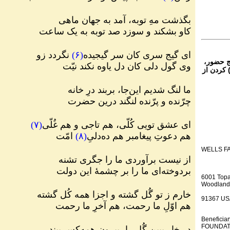
بگذشت مهِ توبه، آمد به جهان ماهی
کاو بشکند و سوزد صد توبه به یک ساعت
ای گیج سری کان سر گیجیده
(
۶
)
نگردد زو
ج حضور،
وی گول دلی کان دل یاوه نکند نیّت
 تمام نقاط دنیا غیر از ایران، یا واریز (Deposit) کردن از
ما لنگ شدیم این‌جا، بربند درِ خانه
چرّنده و پرّنده لنگند درین حضرت
ای عشق تویی کُلّی، هم تاجی و هم غُلّی
(
۷
)
هم دعوتِ پیغامبر هم ده‌دلیِ
(
۸
)
امّت
WELLS F
از نیست برآوردی ما را جگری تشنه
بردوخته‌ای ما را بر چشمهٔ این دولت
6001 Top
Woodland 
خارم ز تو گُل گشته و اجزا همه کُل گشته
91367 US
هم اوّلِ ما رحمت، هم آخرِ ما رحمت
Benefici
FOUNDATI
در خار ببین گُل را، بیرون همه‌کس بیند