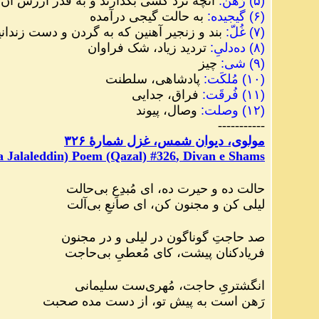
(
۵
)
رَهن
:
آنچه نزد کسی بگذارند و به ‌قدر ارزش آن
(
۶
)
گیجیده
:
به حالت گیجی درآمده
(
٧
)
غُلّ
:
بند و زنجیر آهنین که به گردن و دست زندانیا
(
٨
)
ده‌دلیِ
:
تردید زیاد، شک فراوان
(
۹
)
شی
:
چیز
(
۱۰
)
مُلکَت
:
پادشاهی، سلطنت
(
۱۱
)
فُرقَت
:
فراق، جدایی
(
۱۲
)
وصلت
:
وصال، پیوند
-----------
مولوی، دیوان شمس، غزل شمارهٔ ۳۲۶
 Jalaleddin) Poem (Qazal) #
326
, Divan e Shams
حالت ده و حیرت ده، ای مُبدِعِ بی‌حالت
لیلی کن و مجنون کن، ای صانعِ بی‌آلت
صد حاجتِ گوناگون در لیلی و در مجنون
فریادکنان پیشت، کای مُعطیِ بی‌حاجت
انگشتریِ حاجت، مُهری‌ست سلیمانی
رَهن است به پیش تو، از دست مده صحبت