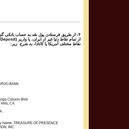
Ganje Hozour Programs #1043
برنامه تصویری شماره ۱۰۴۳ گنج حضور
Parviz Shahbazi - Ganje Hozour | پرویز شهبازی - گنج
حضور
Ganje Hozour Programs #1042
برنامه تصویری شماره ۱۰۴۲ گنج حضور
۴- از طریق فرستادن پول نقد به حساب بانکی گن
از
نقاط مختلف آمریکا یا کانادا، به شرح زیر:
ARGO BANK
anga Canyon Blvd
Hills, CA
A.
ary Name: TREASURE OF PRESENCE
ON, INC.