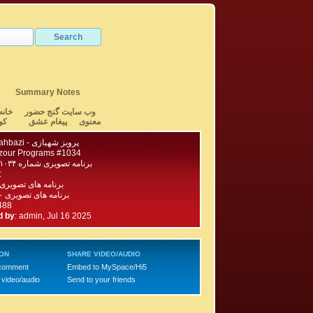
Summary Notes
وب سایت گنج حضور
خانه
معنوی
پیغام عشق
کو
Parviz Shahbazi - پرویز شهبازی
zour Programs #1034
برنامه تصویری شماره ۱۰۳۴ گنج حضور
:
برنامه های تصویری
برنامه های تصویری ۱۱۰۰ - ۱۰۰۱
,488
d by
:
admin, Jul 16 2025
ION
SHARE VIDEO/AUDIO
 comment
Embed to MySpace/Hi5
 video/audio
Send to your friends