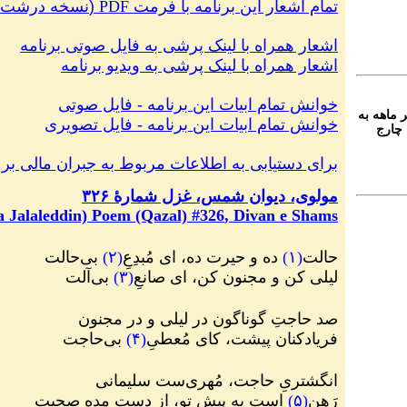
تمام اشعار این برنامه با فرمت
PDF
(
نسخه درشت من
اشعار همراه با لینک پرشی به فایل صوتی
برنامه
اشعار همراه با لینک پرشی به ویدیو
برنامه
خوانش تمام ابیات این برنامه
-
فایل صوتی
 ماهه به
خوانش تمام ابیات این برنامه
-
فایل تصویری
چارج
برای دستیابی به اطلاعات مربوط به جبران مالی‌ بر 
مولوی، دیوان شمس، غزل شمارهٔ ۳۲۶
 Jalaleddin) Poem (Qazal) #
326
, Divan e Shams
حالت
(
۱
)
ده و حیرت ده، ای مُبدِعِ
(
۲
)
بی‌حالت
لیلی کن و مجنون کن، ای صانعِ
(
۳
)
بی‌آلت
صد حاجتِ گوناگون در لیلی و در مجنون
فریادکنان پیشت، کای مُعطیِ
(
۴
)
بی‌حاجت
انگشتریِ حاجت، مُهری‌ست سلیمانی
رَهن
(
۵
)
است به پیش تو، از دست مده صحبت