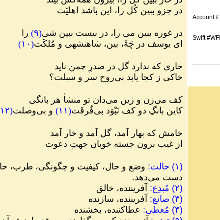
در جزو ببین کُل را، این باشد اهلیّت
Account #
در غوره ببین می را، در نیست ببین شی
(
۹
)
را
Swift #W
ای یوسف در چَهْ، بین، شاهنشهی و مُلکَت
(
۱۰
)
خاری که ندارد گل در صدرِ چمن ناید
خاکی ز کجا یابد بی‌روح سر و سبلت؟
کف می‌زن و زین می‌دان تو منشأ هر بانگی
کاین بانگِ دو کف نَبْوَد بی‌فُرقَت
(
۱۱
)
و بی‌وصلت
(
۱۲
خامش که بهار آمد، گل آمد و خار آمد
از غیب برون جسته خوبان جهتِ دعوت
(
۱
)
حالت
:
وضع و حال، کیفیت و چگونگی، طرب، حال و
دست می‌دهد.
(
۲
)
مُبدِع
:
آفریننده، خالق
(
۳
)
صانع
:
آفریننده، سازنده
(
۴
)
مُعطی
:
عطاکننده، بخشنده