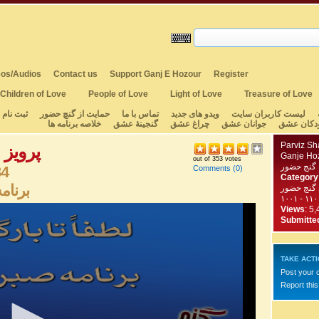
os/Audios
Contact us
Support Ganj E Hozour
Register
Children of Love
People of Love
Light of Love
Treasure of Love
لیست کاربران سایت
ویدو های جدید
تماس با ما
حمایت از گنچ حضور
ثبت نام
دکان عشق
جوانان عشق
چراغ عشق
گنجینهٔ عشق
خلاصه برنامه ها
rviz Shahbazi
Ganje Ho
out of 353 votes
34
Comments
(0)
Category
برنامه ت
 گنج حضور
Views
: 5
Submitte
TAKE ACT
Post your
Report this