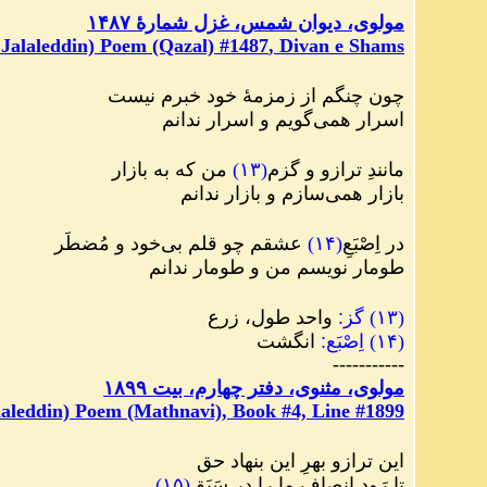
مولوی، دیوان شمس، غزل شمارهٔ ۱۴۸۷
Jalaleddin) Poem (Qazal) #
1487
, Divan e Shams
چون چنگم از زمزمهٔ خود خبرم نیست
اسرار همی‌گویم و اسرار ندانم
مانندِ ترازو و گزم
(
۱۳
)
من که به بازار
بازار همی‌‌سازم و بازار ندانم
در اِصْبَعِ
(
۱۴
)
عشقم چو قلم بی‌خود و مُضطَر
طومار نویسم من و طومار ندانم
(
۱۳
)
گز
:
واحد طول، زرع
(
۱۴
)
اِصْبَع
:
انگشت
-----------
مولوی، مثنوی، دفتر چهارم، بیت ١٨٩٩
aleddin) Poem (Mathnavi), Book #4, Line #1899
این ترازو بهرِ این بنهاد حق
تا رَود انصاف ما را در سَبَق
(
۱۵
)