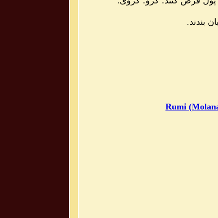
 پول قرض کنند؛ گرو؛ گروی.
ن بندند.
Rumi (Molana