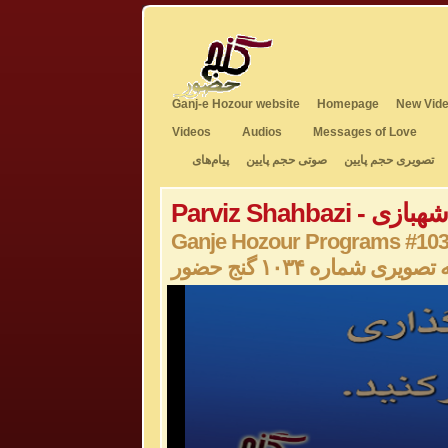
Ganj-e Hozour website
Homepage
New Vide
Videos
Audios
Messages of Love
تصویری حجم پایین
صوتی حجم پایین
پیام‌های
Pa - پرویز شهبازی
Ganje Hozour Programs #10
صویری شماره ۱۰۳۴ گنج حضور
0
seconds
of
0
seconds
Volume
50%