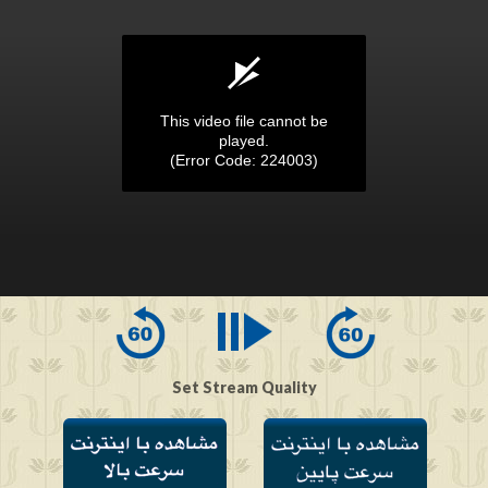
This video file cannot be
played.
(Error Code: 224003)
0
seconds
of
0
seconds
Set Stream Quality