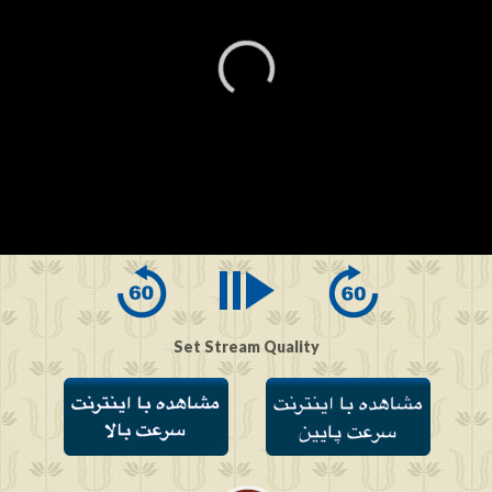
0
seconds
of
0
seconds
Set Stream Quality