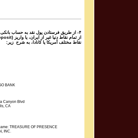
Mahdieh Mohammadkhani مهدیه محمد خانی
Shoorideh
۴- از طریق فرستادن پول نقد به حساب بانکی
نقاط مختلف آمریکا یا کانادا، به شرح زیر:
GO BANK
a Canyon Blvd
ls, CA
y Name: TREASURE OF PRESENCE
, INC.