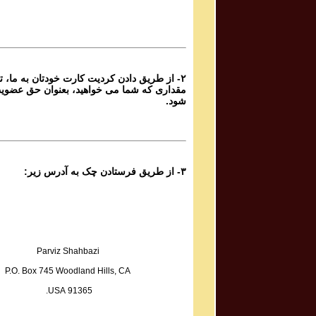
Sadiq Tarif صدیق تعریف
Atashi Dar Sineh Daram Javedani
۲- از طریق دادن کردیت کارت خودتان به ما، تا
Yoones Khanbeigi یونس خان بیگی
مقداری که شما می خواهید، بعنوان حق عضوی
Taa Baad Chenin Baada
شود.
Kaveh Deylami کاوه دیلمی
Rameshgaran
۳- از طریق فرستادن چک به آدرس زیر:
Fazel Jamshidi فاضل جمشیدی
Sarmast
Sadegh Sheykhzadeh صادق شیخ زاده
Hame Ra Dokan Shekaste
Parviz Shahbazi
P.O. Box 745 Woodland Hills, CA
Mohammad Reza & Homayoun Shajarian محمد رضا
91365 USA.
و همایون شجریان
Boosehaye Baran