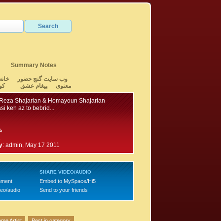
Summary Notes
وب سایت گنج حضور
خانه
معنوی
پیغام عشق
کو
eza Shajarian & Homayoun Shajarian
i keh az to bebrid...
ش
2
y
:
admin, May 17 2011
SHARE VIDEO/AUDIO
mment
Embed to MySpace/Hi5
deo/audio
Send to your friends
me Artist
Best in category