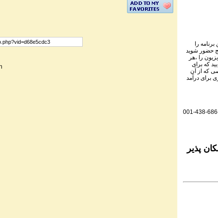
برنامه را
نج حضور شوید
یزیون را ،هر
ید که برای
n
ی که از آن
ی برای درآمد
001-438-686
ان پذیر