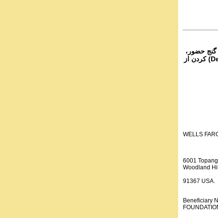
 گنج حضور،
از تمام نقاط دنیا غیر از ایران، یا واریز (Deposit) کردن از
WELLS FAR
6001 Topang
Woodland Hil
91367 USA.
Beneficiar
FOUNDATION