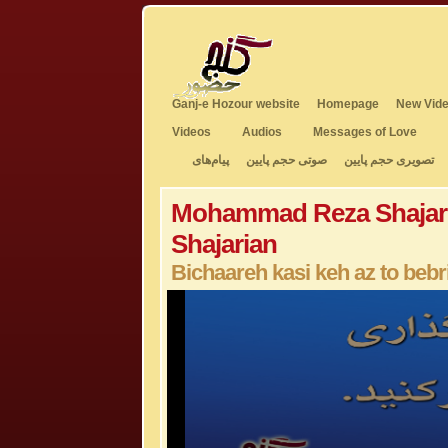
Ganj-e Hozour website
Homepage
New Vide
Videos
Audios
Messages of Love
تصویری حجم پایین
صوتی حجم پایین
پیام‌های
Mohammad Reza Shajar
Shajarian
Bichaareh kasi keh az to bebri
0
seconds
of
8
minutes,
35
seconds
Volume
50%