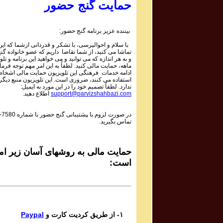
Mojtaba Asgari
حمایت گنج حضور
Bipayan
بیننده عزیز برنامه گنج حضور:
Sadiq Tarif صدیق تعریف
با سلام و احوالپرسی، با تشکر و قدردانی ازشما که این 
Shaneh Bar Zolf
تماشا می کنید، از شما تقاضا داریم که عضو خانواده گ
و به هر اندازه که می توانید و می خواهید این برنامه و تلو
ماهه، حمایت مالی کنید. لطفاً به این امر مهم توجه فرمای
Mohsen Daie Nabi محسن دايی نبی
ادامه خدمات فرهنگی این تلویزیون حمایت مالی اشخاص
استفاده می کنند، ضروری است. این تلویزیون منبع دیگر
Mastaneh Sho
ندارد. لطفاً تصمیم خود را در این مورد به ایمیل:
support@parvizshahbazi.com
اطلاع دهید.
Davoud Azad داود آزاد
در صورت لزوم با ‍پشتیبانی گنج حضور با شماره
-7580
Dar in Raghs o Dar In Hayo hooy
تماس بگیرید.
Mahsa & Marjan Vahdat مهسا و مرجان وحدت
Baagh e Nazar
حمایت مالی به روشهای آسان زیر امک
است:
Bijan Bijani بیژن بیژنی
Bigharar
Del Ava Ensemble گروه دل آوا
۱- از طریق کردیت کارت و
Paypal
Reng