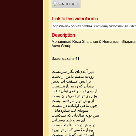
Link to this video/audio
Description
Mohammad Reza Shajarian & Homayoun Shajaria
Aava Group
Saadi qazal # 41
دیر آمدی‌ای نگار سرمست
زودت ندهیم دامن از دست
بر آتش عشقت آب تدبیر
چندان که زدیم بازننشست
از روی تو سر نمی‌توان تافت
وز روی تو در نمی‌توان بست
از پیش تو راه رفتنم نیست
چون ماهی اوفتاده در شست
سودای لب شکردهانان
بس توبه صالحان که بشکست
ای سرو بلند بوستانی
در پیش درخت قامتت پست
بیچاره کسی که از تو ببرید
آسوده تنی که با تو پیوست