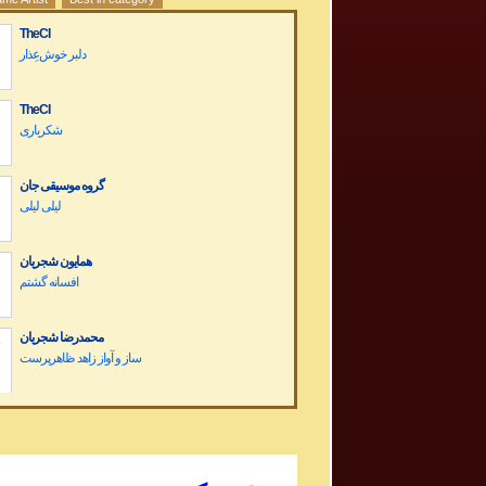
TheCI
دلبر خوش‌عِذار
TheCI
شکرباری
گروه موسیقی جان
لیلی لیلی
همایون شجریان
افسانه گشتم
محمدرضا شجریان
Dariush Band Concert کنسرت گروه داریوش
Sargashteh سرگشته