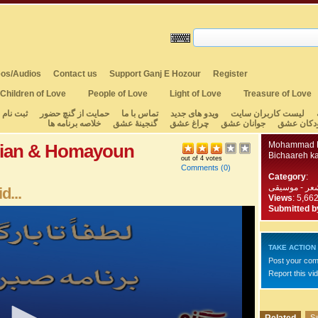
os/Audios
Contact us
Support Ganj E Hozour
Register
Children of Love
People of Love
Light of Love
Treasure of Love
لیست کاربران سایت
ویدو های جدید
تماس با ما
حمایت از گنچ حضور
ثبت نام
دکان عشق
جوانان عشق
چراغ عشق
گنجینهٔ عشق
خلاصه برنامه ها
Mohammad R
ian & Homayoun
Bichaareh kas
out of 4 votes
Comments
(0)
Category
:
عر - موسیقی
d...
Views
: 5,66
Submitted b
TAKE ACTION
Post your co
Report this vi
Sa