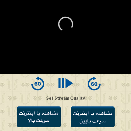
0
seconds
of
0
seconds
Set Stream Quality