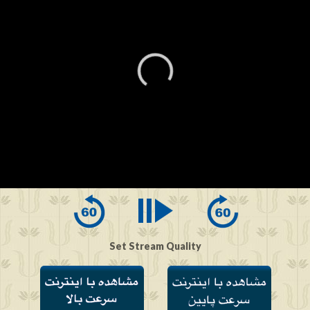
0
seconds
of
0
seconds
Set Stream Quality