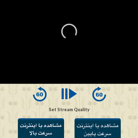
0
seconds
of
0
seconds
Set Stream Quality