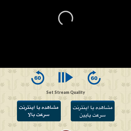
0
seconds
of
0
seconds
Set Stream Quality