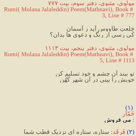
مولوی، مثنوی، دفتر سوم، بیت ۷۷۷
Rumi( Molana Jalaleddin) Poem(Mathnavi), Book # 
3, Line # 777
خِلعتِ طاووس آید ز آسمان
کی رسی از رنگ و دعوی ها بدان؟
مولوی، مثنوی، دفتر پنجم، بیت ۱۱۱۳
Rumi( Molana Jalaleddin) Poem(Mathnavi), Book # 
5, Line # 1113
تو ببند آن چشم و خود تسلیم کن
خویش را بینی در آن شهر کَهُن
)
۱
(
خَمّار
:
 می فروش
(
۲
)
فَرقَد
:
 ستاره، ستاره ای نزدیک قطب شما