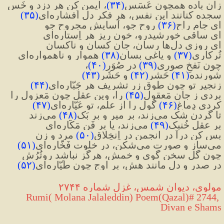
زان باده همچون عَسَس
(
۳۴
)
، ایمن کن هر دزد و خَس
سجده کنانند این نفس، هر فکر دل اَفشاره‌ای
(
۳۵
)
ای جام راحِ
(
۳۶
)
 روح جو، آسایش مجروح جو
ای ساقی خورشیدرو، خون ریز هر اِستاره‌ای
ای روزی دل‌ها رسان، جان کسان و ناکسان
تُرکاری
(
۳۷
)
 و یاغی بِسان
(
۳۸
)
 هموار و ناهمواره‌ای
چون نَفخِ صوری
(
۳۹
)
 در صُوَر
(
۴۰
)
، 
شورنده
(
۴۱
)
 حَشر
(
۴۲
)
 و حَشَر
(
۴۳
)
زنجیر تو چون طوق زر تشریفِ هر جَبّاره‌ای
(
۴۴
)
بردی ز جان مَعقول
(
۴۵
)
 را، وین عقل چون مَعزول را
کردی دِماغ
(
۴۶
)
 گول را از علم، تو عَیّاره‌ای
(
۴۷
)
تا گردن شک می‌زند، بر میر و بر بَک
(
۴۸
)
 می‌زند
بر عقل خُنبک
(
۴۹
)
 می‌زند، یا بر فَن مَکّاره‌ای
بس کن درآ در انجمن در اِنخِلاق
(
۵۰
)
مرد و زن
می‌ساز و صورت می‌شکن، در خلوت فَخّاره‌ای
(
۵۱
)
چون گل سخن گوی و خمش، هرگز نباشد روتُرُش
در صدر و دل مانند هش، بر اوج چون طَیّاره‌ای
(
۵۲
)
مولوی، دیوان شمس، غزل شماره ۲۷۴۴
 Rumi( Molana Jalaleddin) Poem(Qazal)# 2744, 
Divan e Shams