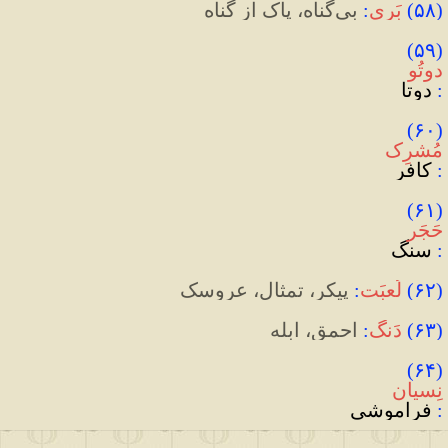
(
۵۸
)
بَری
:
 بی‌گناه، پاک از گناه
(۵۹) 
دوتُو
:
 دوتا
(۶۰) 
مُشرِک
:
 کافر
(۶۱) 
حَجَر
:
 سنگ
(
۶۲
)
لُعبَت
:
 پیکر، تمثال، عروسک
(
۶۳
)
دَنگ
:
 احمق، ابله
(۶۴) 
نِسیان
:
 فراموشی