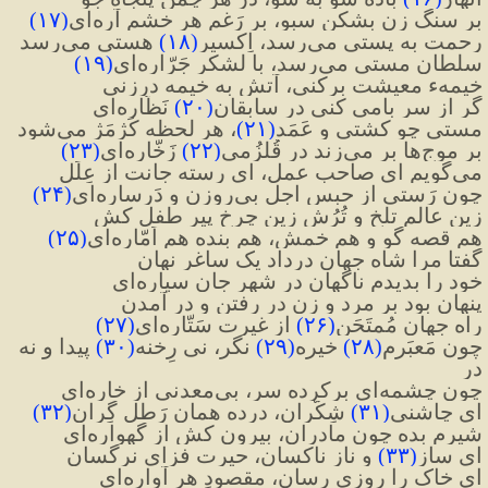
بر سنگ زن بشکن سبو، بر رَغم هر خشم آره‌ای
(
۱۷
)
رحمت به پستی می‌رسد، اِکسیر
(
۱۸
)
 هستی می‌رسد
سلطان مستی می‌رسد، با لشکر جَرّاره‌ای
(
۱۹
)
خیمهء معیشت برکنی، آتش به خیمه درزنی
گر از سر بامی کنی در سابِقان
(
۲۰
)
 نَظّاره‌ای
مستی چو کشتی و عَمَد
(
۲۱
)
، هر لحظه کَژمَژ می‌شود
بر موج‌ها بر می‌زند در قُلزُمی
(
۲۲
)
 زَخّاره‌ای
(
۲۳
)
می‌گویم ای صاحب عمل، ای رسته جانت از عِلَل
چون رَستی از حبسِ اجل بی‌روزن و دَرساره‌ای
(
۲۴
)
زین عالمِ تلخ و تُرُش زین چرخ پیر طفل کش
هم قصه گو و هم خمش، هم بنده هم اَمّاره‌ای
(
۲۵
)
گفتا مرا شاه جهان درداد یک ساغر نهان
خود را بدیدم ناگهان در شهر جان سیاره‌ای
پنهان بود بر مرد و زن در رفتن و در آمدن
راه جهان مُمتَحَن
(
۲۶
)
از غیرت سَتّاره‌ای
(
۲۷
)
چون مَعبَرم
(
۲۸
)
 خیره
(
۲۹
)
 نگر، نی رِخنه
(
۳۰
)
 پیدا و نه 
در
چون چشمه‌ای برکرده سر، بی‌معدنی از خاره‌ای
ای چاشنی
(
۳۱
)
 شِکَّران، درده همان رَطلِ گِران
(
۳۲
)
شیرم بده چون مادران، بیرون کش از گهواره‌ای
ای ساز
(
۳۳
)
و ناز ناکسان، حیرت فزای نرگسان
ای خاک را روزی رسان، مقصودِ هر آواره‌ای