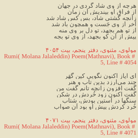
هرچه از وی شاد گردی در جهان
از فراقِ او بیندیش آن زمان
زآنچه گشتی شاد، بس کس شاد شد
آخر از وی جَست و همچون باد شد
از تو هم بجهد، تو دل بر وی منه
پیش از آن کو بجهد، از وی تو بِجِه
مولوی، مثنوی، دفتر پنجم، بیت ۴۰۵۴
Rumi( Molana Jalaleddin) Poem(Mathnavi), Book # 
5, Line # 4054
ای ایاز اکنون نگویی کین گُهَر
چند می‌ارزد بدین تاب و هنر
گفت افزون زانچه تانم گفت من
گفت اکنون زود خُردش در شکن
سنگها در آستین بودش، شتاب
خُرد کردش پیش او بود آن صواب
مولوی، مثنوی، دفتر پنجم، بیت ۴۰۷۱
Rumi( Molana Jalaleddin) Poem(Mathnavi), Book # 
5, Line # 4071