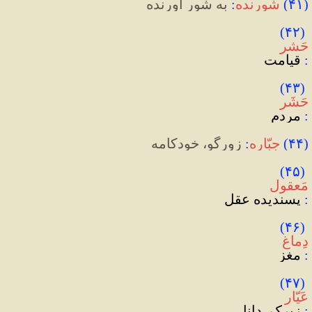
(
۴۱
)
شورنده
:
 به شور آورنده
)
۴۲
(
حَشر
:
 قیامت
)
۴۳
(
حَشَر
:
 مردم
(
۴۴
)
جبّاره
:
زورگو، خودکامه
)
۴۵
(
مَعقول
:
 پسندیده عقل
)
۴۶
(
دِماغ
:
 مغز
)
۴۷
(
عَیّار
:
 زیرک، دانا