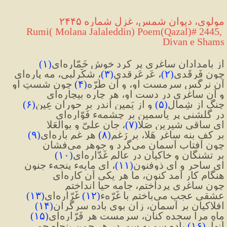
مولوی، دیوان شمس، غزل شماره ۲۴۴۵
 Rumi( Molana Jalaleddin) Poem(Qazal)# 2445, 
Divan e Shams
از بامدادان ساغری پر کرد خوش خَمّاره‌ای
(
۱
)
چون فَرقَدی
(
۲
)
، عَرعَرقدی
(
۳
)
، شکّرلبی، مه پاره‌ای
آن نرگس سرمست او، و آن طُرّه
(
۴
)
چون شستِ او
و آن ساغری در دست او، هر چاره بیچاره‌ای
چنگ از شِمال
(
۵
)
 و از یَمین اندر برِ حورانِ عِین
(
۶
)
در گلشنی پر یاسمین بر چشمه‌ء فَوّاره‌ای
ای ساقی شیرین صَلا
(
۷
)
، جان علیّ و بوالعَلا
بر کف بنه ساغر هَلا، بر رَغم
(
۸
)
 هر غم باره‌ای
(
۹
)
چون آفتاب آسمان می‌گرد و جوهر می‌فشان
بر تشنگان و خاکیان در عالم غَدّاره‌ای
(
۱۰
)
ای ساحر و ای ذوفنون
(
۱۱
)
، ای مایهء پنجهء جنون
هنگام کار آمد کنون، ما هر یکی آن کاره‌ای
چون ساغری پرداختم، جامه حیا انداختم
عشقی عجب می‌باختم با غَرّهء
(
۱۲
)
 غَرّاره‌ای
(
۱۳
)
افلاکیان بر آسمان، زان بوی باده سرگران
(
۱۴
)
ماهِ مرا سجده کنان، سرمست هر فَرّاره‌ای
(
۱۵
)
اَنهارِ
(
۱۶
)
 باده سو به سو، در هر چمن پنجاه جو