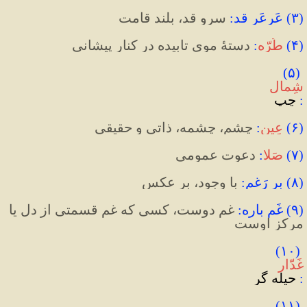
(
۳
)
 عَرعَر قد
:
 سرو قد، بلند قامت
(
۴
)
طُرّه
:
 دستۀ موی تابیده در کنار پیشانی
)
۵
(
شِمال
:
 چپ
(
۶
)
عِین
:
 چشم، چشمه، ذاتی و حقیقی
(
۷
)
صَلا
:
 دعوت عمومی
(
۸
)
 بر رَغم
:
 با وجود، بر عکس
(
۹
)
 غَم باره
:
 غم دوست، کسی که غم قسمتی از دل یا 
مرکز اوست
)
۱۰
(
:
 حیله گر
)
۱۱
(