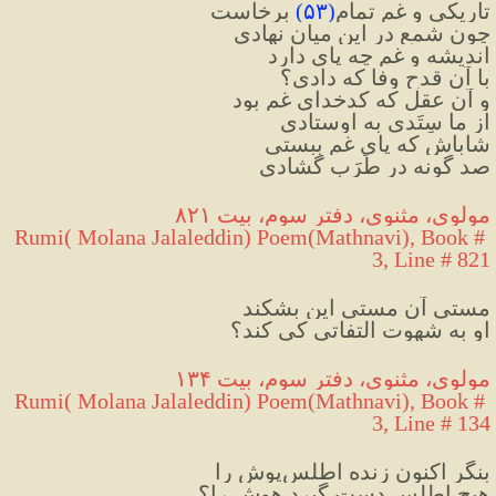
تاریکی و غم تمام
(
۵۳
)
 برخاست
چون شمع در این میان نهادی
اندیشه و غم چه پای دارد
با آن قدحِ وفا که دادی؟
و آن عقل که کدخدای غم بود
از ما سِتَدی به اوستادی
شاباش که پای غم ببستی
صد گونه درِ طَرَب گشادی
مولوی، مثنوی، دفتر سوم، بیت ۸۲۱
Rumi( Molana Jalaleddin) Poem(Mathnavi), Book # 
3, Line # 821
مستیِ آن مستیِ این بشکند
او به شهوت التفاتی کی کند؟
مولوی، مثنوی، دفتر سوم، بیت ۱۳۴
Rumi( Molana Jalaleddin) Poem(Mathnavi), Book # 
3, Line # 134
بنگر اکنون زنده اطلس‌پوش را
هیچ اطلس دست گیرد هوش را؟