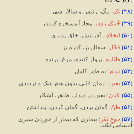
(
۴۸
)
بَک
:
 بیگ، رئیس و سالار شهر
(
۴۹
)
خُنبَک زدن
:
 مجازاً مسخره کردن
(
۵۰
)
اِنخِلاق
:
 آفرینش، خلق پذیری
(
۵۱
)
فَخّار
:
 سفال پز، کوزه پز
(
۵۲
)
طیّاره
:
 پرواز کننده، مرغ، پرنده
(
۵۳
)
تمام
:
 به طور کامل
(
۵۴
)
یقین
:
 ایمان قلبی بدون هیچ شک و تردیدی
(
۵۵
)
عَیان
:
 یقین در دیدار، ظاهر، آشکار
(
۵۶
)
ظَنّ
:
 گمان بردن، گمان کردن، پنداشتن
(
۵۷
)
جوعِ بَقَر
:
 بیماری که بیمار از خوردن سیری 
احساس نکند
.