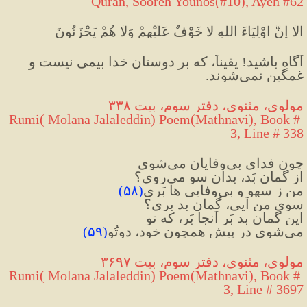
Quran, Sooreh Younos(#10), Ayeh #62
أَلَا إِنَّ أَوْلِيَاءَ اللَّهِ لَا خَوْفٌ عَلَيْهِمْ وَلَا هُمْ يَحْزَنُونَ
آگاه باشيد! یقیناً، كه بر دوستان خدا بيمى نيست و 
غمگين نمى‌شوند.
مولوی، مثنوی، دفتر سوم، بیت ۳۳۸
Rumi( Molana Jalaleddin) Poem(Mathnavi), Book # 
3, Line # 338
چون فدای بی‌وفایان می‌شوی
از گمانِ بَد، بدان سو می‌روی؟
من ز سهو و بی‌وفایی ها بَری
(
۵۸
)
سویِ من آیی، گمانِ بد بری؟
این گمانِ بد بَر آنجا بَر، که تو
می‌شوی در پیشِ همچون خود، دوتُو
(
۵۹
)
مولوی، مثنوی، دفتر سوم، بیت ۳۶۹۷
Rumi( Molana Jalaleddin) Poem(Mathnavi), Book # 
3, Line # 3697