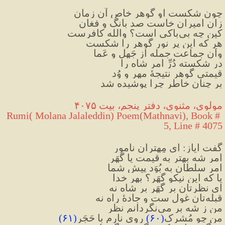
چون شکست او گوهر خاص آن زمان
زان امیران خاست صد بانگ و فغان
کین چه بی‌باکی است؟ والله کافرست
هر که این پر نور گوهر را شکست
وآن جماعت جمله از جَهل و عَما
در شکسته دُرِّ امر شاه را
قیمتی گوهر نتیجهٔ مهر و وُد
بر چنان خاطر چرا پوشیده شد
مولوی، مثنوی، دفتر پنجم، بیت ۴۰۷۵
Rumi( Molana Jalaleddin) Poem(Mathnavi), Book # 
5, Line # 4075
گفت ایاز: ای مِهترانِ نامور
امرِ شه بهتر به قیمت یا گُهَر
امرِ سلطان بِه بُوَد پیشِ شما
یا که این نیکو گُهَر؟ بهرِ خدا
ای نظرتان بر گُهَر بر شاه نه
قبله‌تان غول ست و جادهٔ راه نه
من ز شه بر می‌نگردانم نظر
من چو مُشرِک
(
۶۰
)
 روی نارم با حَجَر
(
۶۱
)