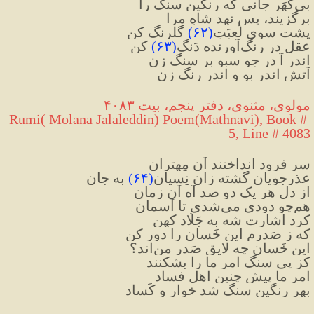
بی‌گُهَر جانی که رنگین سنگ را
برگزیند، پس نهد شاهِ مرا
پشت سوی لُعبَتِ
(
۶۲
)
 گلرنگ کن
عقل در رنگ‌آورنده دَنگ
(
۶۳
)
 کن
اندر آ در جو سبو بر سنگ زن
آتش اندر بو و اندر رنگ زن
مولوی، مثنوی، دفتر پنجم، بیت ۴۰۸۳
Rumi( Molana Jalaleddin) Poem(Mathnavi), Book # 
5, Line # 4083
سر فرود انداختند آن مِهتران
عذرجویان گشته زان نِسیان
(
۶۴
)
 به جان
از دلِ هر یک دو صد آه آن زمان
هم‌چو دودی می‌شدی تا آسمان
کرد اشارت شه به جَلّاد کهن
که ز صَدرم این خَسان را دور کن
این خَسان چه لایقِ صَدرِ من‌اند؟
کز پی سنگ امرِ ما را بشکنند
امرِ ما پیش چنین اهلِ فساد
بهر رنگین سنگ شد خوار و کَساد