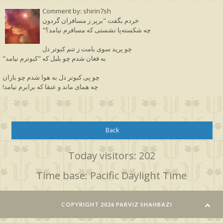
Comment by: shirin7sh
خردم بگفت "برپر ز مسافران گردون
"چه شکسته‌پا نشستی که مسافرم نیامد؟
چو پرید سوی بامت ز تنم کبوتر دل
"به فغان شدم چو بلبل که "کبوترم نیامد
چو پی کبوتر دل به هوا شدم چو بازان
!چه همای ماند و عنقا که برابرم نیامد
Back
Today visitors: 202
Time base: Pacific Daylight Time
COPYRIGHT 2026 PARVIZ SHAHBAZI