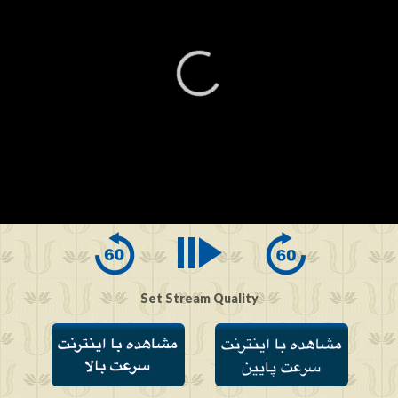
0
seconds
of
0
seconds
Set Stream Quality