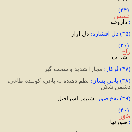
)
۳۴
(
عَسَس
:
 داروغه
(
۳۵
)
 دل افشاره:
 دل آزار
)
۳۶
(
راح
:
 شراب
(
۳۷
)
 تُرکار
:
 مجازاً شدید و سخت گیر
(
۳۸
)
 یاغی بسان
:
نظم دهنده به یاغی، کوبنده طاغی، 
دشمن شکن
(
۳۹
)
 نَفخِ صور
:
 شیپور اسرافیل
)
۴۰
(
صُوَر
:
 صورتها