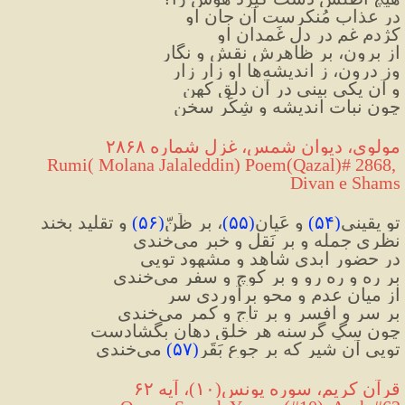
در عذابِ مُنکرست آن جانِ او
کژدمِ غم در دلِ غَمدانِ او
از برون، بر ظاهرش نقش و نگار
وز درون، ز اندیشه‌ها او زارِ زار
و آن یکی بینی در آن دلقِ کهن
چون نبات اندیشه و شِکَّر سخن
مولوی، دیوان شمس، غزل شماره ۲۸۶۸
 Rumi( Molana Jalaleddin) Poem(Qazal)# 2868, 
Divan e Shams
‎تو یقینی
(
۵۴
)
 و عَیان
(
۵۵
)
، بر ظَنّ
(
۵۶
)
 و تقلید بخند
‎نظری جمله و بر نَقل و خبر می‌خندی
‎در حضورِ ابدی شاهد و مشهود تویی
‎بر ره و ره رو و بر کوچ و سفر می‌خندی
‎از میان عدم و محو برآوردی سر
‎بر سر و افسر و بر تاج و کمر می‌خندی
‎چون سگِ گرسنه هر خلق دهان بگشادست
‎تویی آن شیر که بر جوعِ بَقَر
(
۵۷
)
 می‌خندی
قرآن کریم، سوره يونس(۱۰)، آیه ۶۲