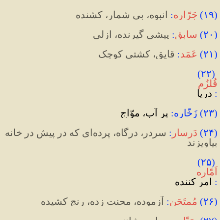
(
۱۹
)
جَرّاره
:
انبوه، بی شمار، کشنده
(
۲۰
)
سابِق
:
 پیشی گیرنده، ازلی
(
۲۱
)
عَمَد
:
 قایق، کشتی کوچک
)
۲۲
(
قُلزُم
:
 دریا
(
۲۳
)
 زَخّاره:
 پر آب، موّاج
(
۲۴
)
دَرسار
:
 سردر، درگاه، پرده‌ای که در پیش در خانه 
بیاویزند
)
۲۵
(
:
 امر کننده
(
۲۶
)
مُمتَحَن
:
 آزموده، محنت زده، رنج کشیده