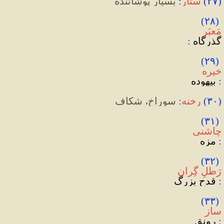
(
۲۷
)
سَتّار
:
 بسیار پوشاننده
)
۲۸
(
مَعبَر
 گذرگاه
:
)
۲۹
(
خیره
:
 بیهوده
(
۳۰
)
رِخنه
:
 سوراخ، شکاف
)
۳۱
(
چاشنی
:
 مزه
)
۳۲
(
رَطلِ گِران
:
 قدح بزرگ
)
۳۳
(
ساز
:
 رونق