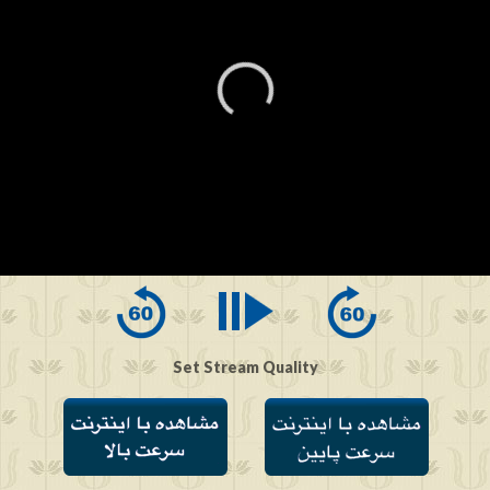
0
seconds
of
0
seconds
Set Stream Quality