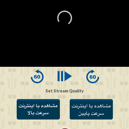
0
seconds
of
0
seconds
Set Stream Quality