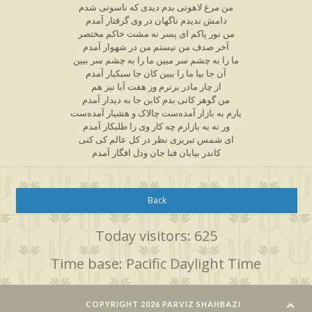
من مرغ لاهوتی بدم دیدی که ناسوتی شدم
دامش ندیدم ناگهان در وی گرفتار آمدم
من نور پاکم ای پسر نه مشت خاکم مختصر
آخر صدف من نیستم من در شهوار آمدم
ما را به چشم سر مبین ما را به چشم سر ببین
آن جا بیا ما را ببین کان جا سبکبار آمدم
از چار مادر برترم وز هفت آبا نیز هم
من گوهر کانی بدم کاین جا به دیدار آمدم
یارم به بازار آمده‌ست چالاک و هشیار آمده‌ست
ور نه به بازارم چه کار وی را طلبکار آمدم
ای شمس تبریزی نظر در کل عالم کی کنی
کاندر بیابان فنا جان ودل افگار آمدم
Back
Today visitors: 625
Time base: Pacific Daylight Time
COPYRIGHT 2026 PARVIZ SHAHBAZI